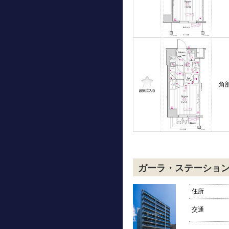
角
ガーラ・ステーショ
住所
交通