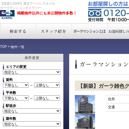
【賃貸公式HP】東京アーバンスタイル
ガーラマンションギャラリー
掲載物件以外にも未公開物件多数！
TOP
>
物件一覧
エリアの変更
賃料
～
【新築】ガーラ雑色
平米数
～
住所
駅徒歩
交通
築年数