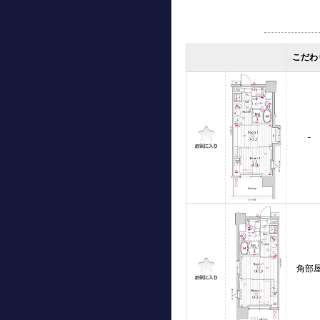
こだわ
-
角部