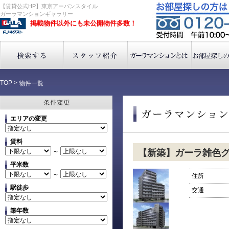
【賃貸公式HP】東京アーバンスタイル
ガーラマンションギャラリー
掲載物件以外にも未公開物件多数！
TOP
>
物件一覧
エリアの変更
賃料
～
【新築】ガーラ雑色
平米数
～
住所
駅徒歩
交通
築年数