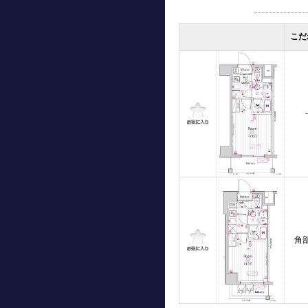
こだ
-
角