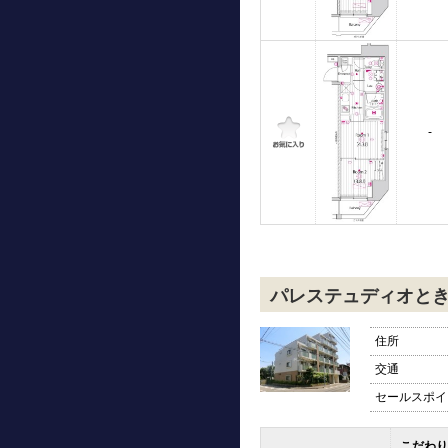
-
パレステュディオと
住所
交通
セールスポイ
こだわり