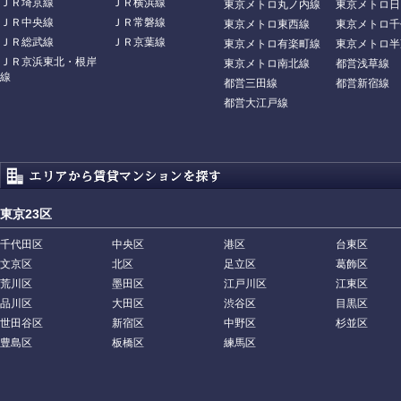
ＪＲ埼京線
ＪＲ横浜線
東京メトロ丸ノ内線
東京メトロ日
ＪＲ中央線
ＪＲ常磐線
東京メトロ東西線
東京メトロ千
ＪＲ総武線
ＪＲ京葉線
東京メトロ有楽町線
東京メトロ半
ＪＲ京浜東北・根岸
東京メトロ南北線
都営浅草線
線
都営三田線
都営新宿線
都営大江戸線
東京23区
千代田区
中央区
港区
台東区
文京区
北区
足立区
葛飾区
荒川区
墨田区
江戸川区
江東区
品川区
大田区
渋谷区
目黒区
世田谷区
新宿区
中野区
杉並区
豊島区
板橋区
練馬区