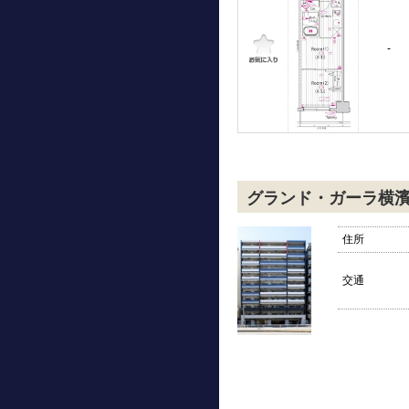
-
グランド・ガーラ横
住所
交通