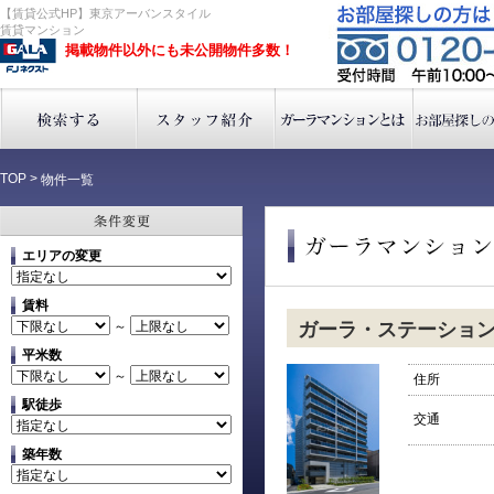
【賃貸公式HP】東京アーバンスタイル
賃貸マンション
掲載物件以外にも未公開物件多数！
TOP
>
物件一覧
エリアの変更
賃料
～
ガーラ・ステーショ
平米数
～
住所
駅徒歩
交通
築年数