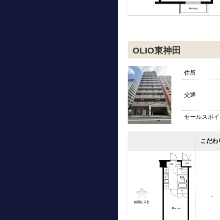
OLIO東神田
住所
交通
セールスポイ
こだわ
-