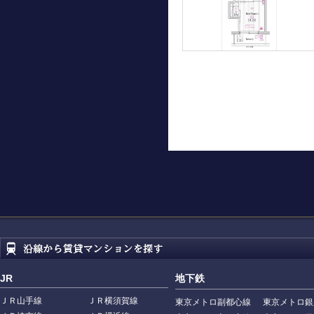
JR
地下鉄
ＪＲ山手線
ＪＲ横須賀線
東京メトロ副都心線
東京メトロ銀