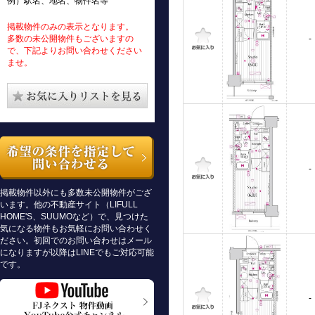
例）駅名、地名、物件名等
掲載物件のみの表示となります。
多数の未公開物件もございますの
-
で、下記よりお問い合わせください
ませ。
-
掲載物件以外にも多数未公開物件がござ
います。他の不動産サイト（LIFULL
HOME'S、SUUMOなど）で、見つけた
気になる物件もお気軽にお問い合わせく
ださい。初回でのお問い合わせはメール
になりますが以降はLINEでもご対応可能
です。
-