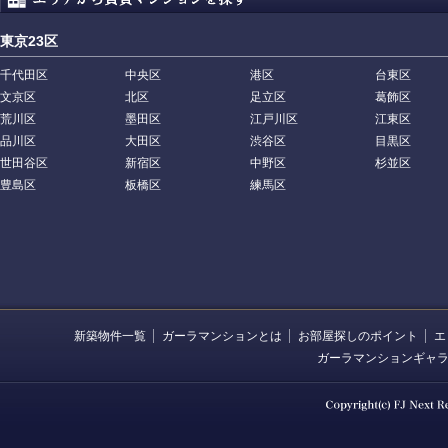
東京23区
千代田区
中央区
港区
台東区
文京区
北区
足立区
葛飾区
荒川区
墨田区
江戸川区
江東区
品川区
大田区
渋谷区
目黒区
世田谷区
新宿区
中野区
杉並区
豊島区
板橋区
練馬区
新築物件一覧
ガーラマンションとは
お部屋探しのポイント
エ
ガーラマンションギャ