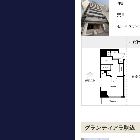
住所
交通
セールスポイ
こだ
角部
グランティアラ駒込