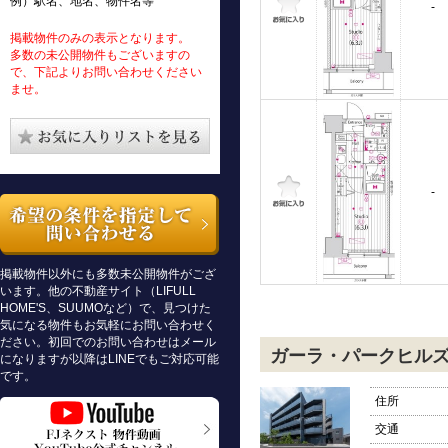
例）駅名、地名、物件名等
-
掲載物件のみの表示となります。
多数の未公開物件もございますの
で、下記よりお問い合わせください
ませ。
-
掲載物件以外にも多数未公開物件がござ
います。他の不動産サイト（LIFULL
HOME'S、SUUMOなど）で、見つけた
気になる物件もお気軽にお問い合わせく
ださい。初回でのお問い合わせはメール
ガーラ・パークヒル
になりますが以降はLINEでもご対応可能
です。
住所
交通