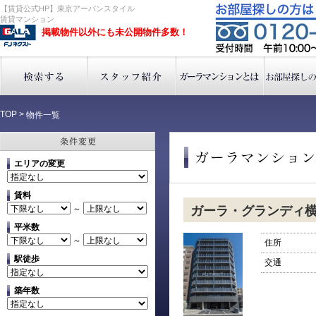
【賃貸公式HP】東京アーバンスタイル
賃貸マンション
掲載物件以外にも未公開物件多数！
TOP
>
物件一覧
エリアの変更
賃料
～
ガーラ・グランディ
平米数
～
住所
駅徒歩
交通
築年数