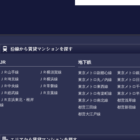
JR
地下鉄
ＪＲ山手線
ＪＲ横須賀線
東京メトロ副都心線
東京メトロ銀
ＪＲ埼京線
ＪＲ横浜線
東京メトロ丸ノ内線
東京メトロ日
ＪＲ中央線
ＪＲ常磐線
東京メトロ東西線
東京メトロ千
ＪＲ総武線
ＪＲ京葉線
東京メトロ有楽町線
東京メトロ半
ＪＲ京浜東北・根岸
東京メトロ南北線
都営浅草線
線
都営三田線
都営新宿線
都営大江戸線