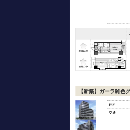
【新築】ガーラ雑色
住所
交通