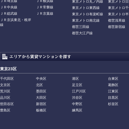
ＪＲ埼京線
ＪＲ横浜線
東京メトロ丸ノ内線
東京メトロ日
ＪＲ中央線
ＪＲ常磐線
東京メトロ東西線
東京メトロ千
ＪＲ総武線
ＪＲ京葉線
東京メトロ有楽町線
東京メトロ半
ＪＲ京浜東北・根岸
東京メトロ南北線
都営浅草線
線
都営三田線
都営新宿線
都営大江戸線
東京23区
千代田区
中央区
港区
台東区
文京区
北区
足立区
葛飾区
荒川区
墨田区
江戸川区
江東区
品川区
大田区
渋谷区
目黒区
世田谷区
新宿区
中野区
杉並区
豊島区
板橋区
練馬区