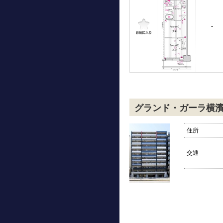
-
グランド・ガーラ横
住所
交通