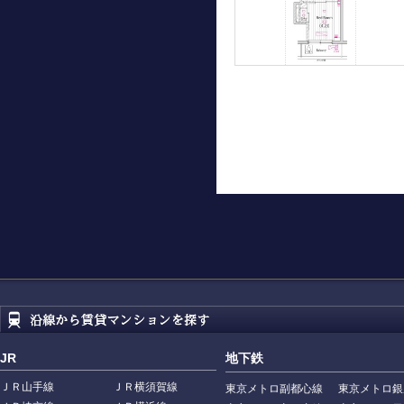
JR
地下鉄
ＪＲ山手線
ＪＲ横須賀線
東京メトロ副都心線
東京メトロ銀