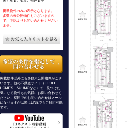
例）駅名、地名、物件名等
掲載物件のみの表示となります。
多数の未公開物件もございますの
-
で、下記よりお問い合わせください
ませ。
-
掲載物件以外にも多数未公開物件がござ
います。他の不動産サイト（LIFULL
HOME'S、SUUMOなど）で、見つけた
気になる物件もお気軽にお問い合わせく
ださい。初回でのお問い合わせはメール
になりますが以降はLINEでもご対応可能
です。
-