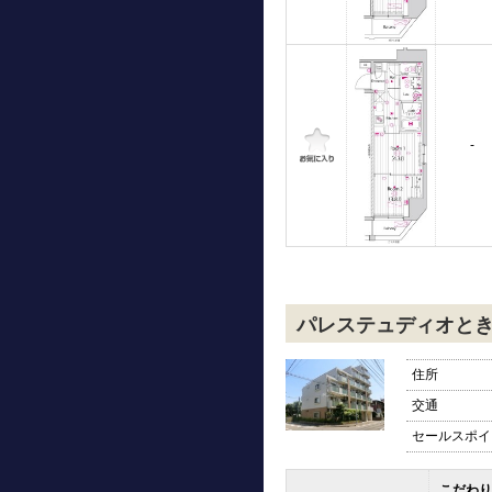
-
パレステュディオと
住所
交通
セールスポイ
こだわり