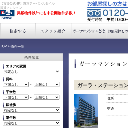
【賃貸公式HP】東京アーバンスタイル
賃貸マンション
掲載物件以外にも未公開物件多数！
TOP
>
物件一覧
エリアの変更
賃料
～
ガーラ・ステーショ
平米数
～
住所
駅徒歩
交通
築年数