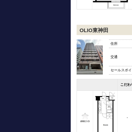
OLIO東神田
住所
交通
セールスポイ
こだわ
-