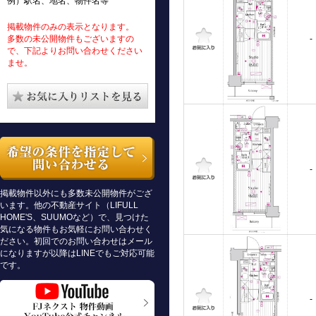
例）駅名、地名、物件名等
掲載物件のみの表示となります。
多数の未公開物件もございますの
-
で、下記よりお問い合わせください
ませ。
-
掲載物件以外にも多数未公開物件がござ
います。他の不動産サイト（LIFULL
HOME'S、SUUMOなど）で、見つけた
気になる物件もお気軽にお問い合わせく
ださい。初回でのお問い合わせはメール
になりますが以降はLINEでもご対応可能
です。
-