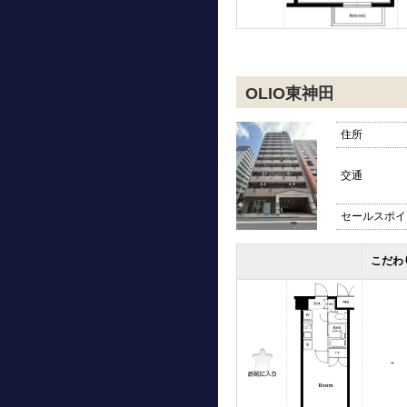
OLIO東神田
住所
交通
セールスポイ
こだわ
-