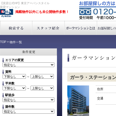
【賃貸公式HP】東京アーバンスタイル
賃貸マンション
掲載物件以外にも未公開物件多数！
TOP
>
物件一覧
エリアの変更
賃料
～
ガーラ・ステーショ
平米数
～
住所
駅徒歩
交通
築年数