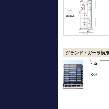
-
グランド・ガーラ横
住所
交通