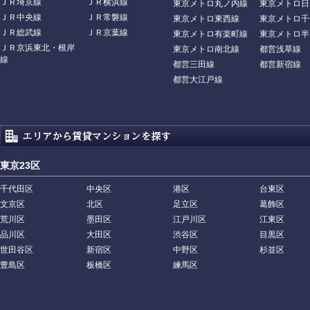
ＪＲ埼京線
ＪＲ横浜線
東京メトロ丸ノ内線
東京メトロ日
ＪＲ中央線
ＪＲ常磐線
東京メトロ東西線
東京メトロ千
ＪＲ総武線
ＪＲ京葉線
東京メトロ有楽町線
東京メトロ半
ＪＲ京浜東北・根岸
東京メトロ南北線
都営浅草線
線
都営三田線
都営新宿線
都営大江戸線
東京23区
千代田区
中央区
港区
台東区
文京区
北区
足立区
葛飾区
荒川区
墨田区
江戸川区
江東区
品川区
大田区
渋谷区
目黒区
世田谷区
新宿区
中野区
杉並区
豊島区
板橋区
練馬区