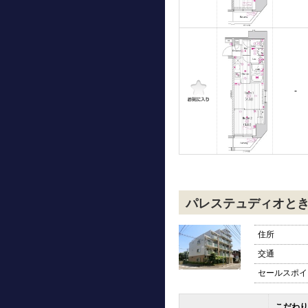
-
パレステュディオと
住所
交通
セールスポイ
こだわり