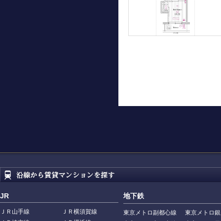
JR
地下鉄
ＪＲ山手線
ＪＲ横須賀線
東京メトロ副都心線
東京メトロ銀