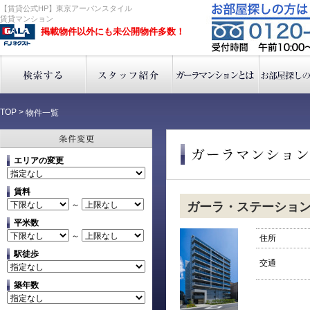
【賃貸公式HP】東京アーバンスタイル
賃貸マンション
掲載物件以外にも未公開物件多数！
TOP
>
物件一覧
エリアの変更
賃料
～
ガーラ・ステーショ
平米数
～
住所
駅徒歩
交通
築年数