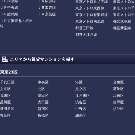
ＪＲ埼京線
ＪＲ横浜線
東京メトロ丸ノ内線
東京メトロ日
ＪＲ中央線
ＪＲ常磐線
東京メトロ東西線
東京メトロ千
ＪＲ総武線
ＪＲ京葉線
東京メトロ有楽町線
東京メトロ半
ＪＲ京浜東北・根岸
東京メトロ南北線
都営浅草線
線
都営三田線
都営新宿線
都営大江戸線
東京23区
千代田区
中央区
港区
台東区
文京区
北区
足立区
葛飾区
荒川区
墨田区
江戸川区
江東区
品川区
大田区
渋谷区
目黒区
世田谷区
新宿区
中野区
杉並区
豊島区
板橋区
練馬区