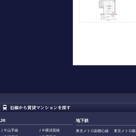
JR
地下鉄
ＪＲ山手線
ＪＲ横須賀線
東京メトロ副都心線
東京メトロ銀