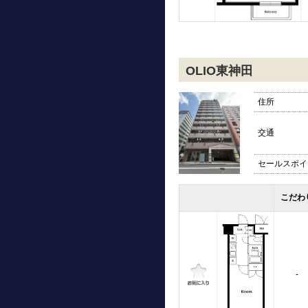
OLIO東神田
住所
交通
セールスポイ
こだわ
-