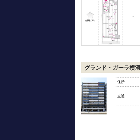
-
グランド・ガーラ横
住所
交通