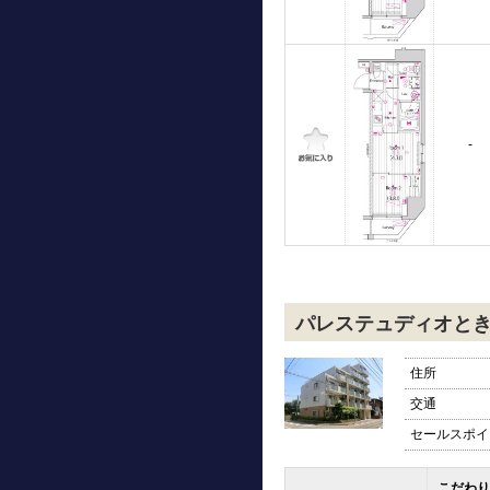
-
パレステュディオと
住所
交通
セールスポイ
こだわり