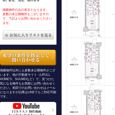
例）駅名、地名、物件名等
掲載物件のみの表示となります。
多数の未公開物件もございますの
-
で、下記よりお問い合わせください
ませ。
-
掲載物件以外にも多数未公開物件がござ
います。他の不動産サイト（LIFULL
HOME'S、SUUMOなど）で、見つけた
気になる物件もお気軽にお問い合わせく
ださい。初回でのお問い合わせはメール
になりますが以降はLINEでもご対応可能
です。
-