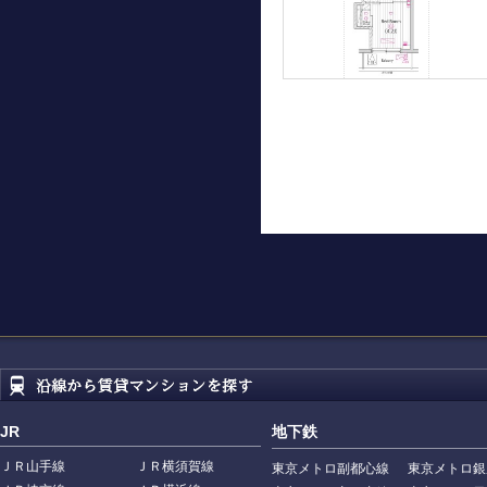
JR
地下鉄
ＪＲ山手線
ＪＲ横須賀線
東京メトロ副都心線
東京メトロ銀