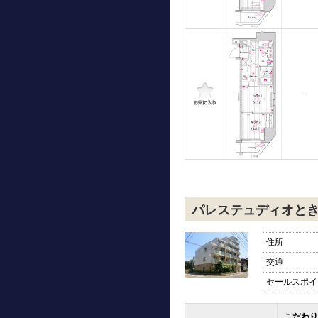
-
パレステュディオと
住所
交通
セールスポイ
こだわり