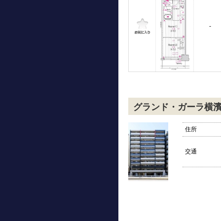
-
グランド・ガーラ横
住所
交通