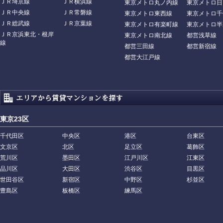
ＪＲ埼京線
ＪＲ横浜線
東京メトロ丸ノ内線
東京メトロ日
ＪＲ中央線
ＪＲ常磐線
東京メトロ東西線
東京メトロ千
ＪＲ総武線
ＪＲ京葉線
東京メトロ有楽町線
東京メトロ半
ＪＲ京浜東北・根岸
東京メトロ南北線
都営浅草線
線
都営三田線
都営新宿線
都営大江戸線
東京23区
千代田区
中央区
港区
台東区
文京区
北区
足立区
葛飾区
荒川区
墨田区
江戸川区
江東区
品川区
大田区
渋谷区
目黒区
世田谷区
新宿区
中野区
杉並区
豊島区
板橋区
練馬区