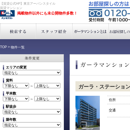
【賃貸公式HP】東京アーバンスタイル
賃貸マンション
掲載物件以外にも未公開物件多数！
TOP
>
物件一覧
エリアの変更
賃料
～
ガーラ・ステーショ
平米数
～
住所
駅徒歩
交通
築年数