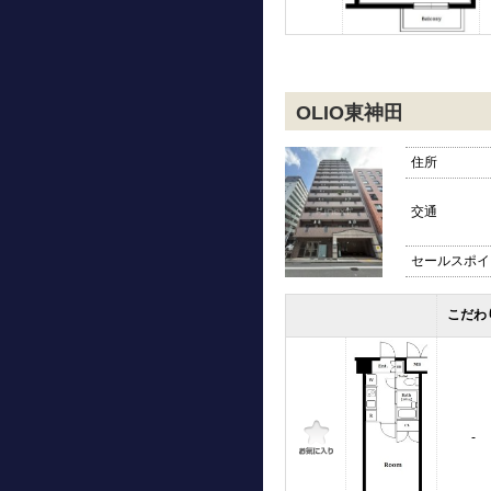
OLIO東神田
住所
交通
セールスポイ
こだわ
-