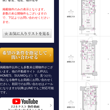
例）駅名、地名、物件名等
掲載物件のみの表示となります。
多数の未公開物件もございますの
-
で、下記よりお問い合わせください
ませ。
-
掲載物件以外にも多数未公開物件がござ
います。他の不動産サイト（LIFULL
HOME'S、SUUMOなど）で、見つけた
気になる物件もお気軽にお問い合わせく
ださい。初回でのお問い合わせはメール
になりますが以降はLINEでもご対応可能
です。
-