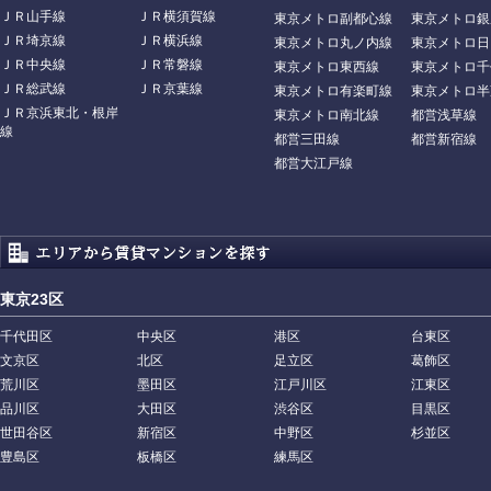
ＪＲ山手線
ＪＲ横須賀線
東京メトロ副都心線
東京メトロ銀
ＪＲ埼京線
ＪＲ横浜線
東京メトロ丸ノ内線
東京メトロ日
ＪＲ中央線
ＪＲ常磐線
東京メトロ東西線
東京メトロ千
ＪＲ総武線
ＪＲ京葉線
東京メトロ有楽町線
東京メトロ半
ＪＲ京浜東北・根岸
東京メトロ南北線
都営浅草線
線
都営三田線
都営新宿線
都営大江戸線
東京23区
千代田区
中央区
港区
台東区
文京区
北区
足立区
葛飾区
荒川区
墨田区
江戸川区
江東区
品川区
大田区
渋谷区
目黒区
世田谷区
新宿区
中野区
杉並区
豊島区
板橋区
練馬区