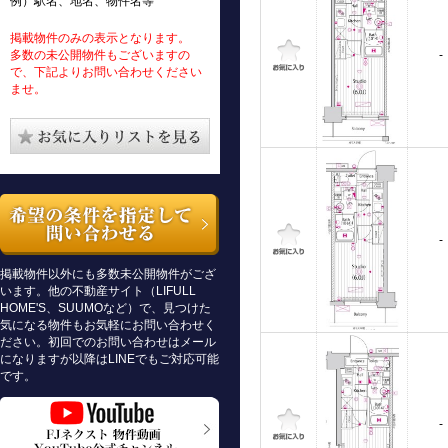
例）駅名、地名、物件名等
掲載物件のみの表示となります。
多数の未公開物件もございますの
-
で、下記よりお問い合わせください
ませ。
-
掲載物件以外にも多数未公開物件がござ
います。他の不動産サイト（LIFULL
HOME'S、SUUMOなど）で、見つけた
気になる物件もお気軽にお問い合わせく
ださい。初回でのお問い合わせはメール
になりますが以降はLINEでもご対応可能
です。
-