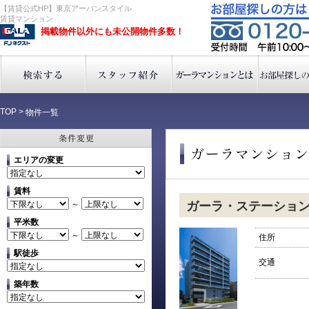
【賃貸公式HP】東京アーバンスタイル
賃貸マンション
掲載物件以外にも未公開物件多数！
TOP
>
物件一覧
エリアの変更
賃料
～
ガーラ・ステーショ
平米数
～
住所
駅徒歩
交通
築年数