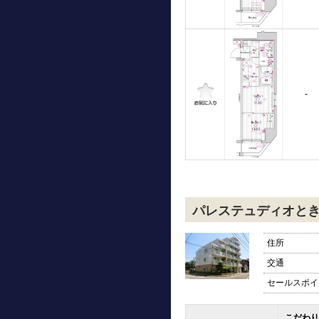
-
パレステュディオと
住所
交通
セールスポイ
こだわり