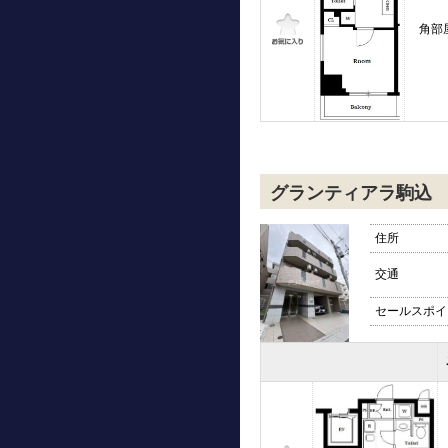
角部
グランティアラ駒込
住所
交通
セールスポイ