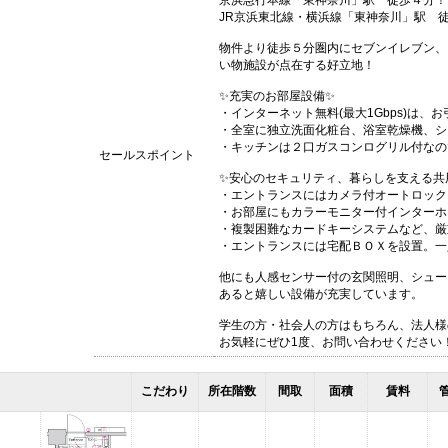
京浜急行本線「東神奈川」駅 徒歩４分！
JR京浜東北線・横浜線「東神奈川」駅 
物件より徒歩５分圏内にセブンイレブン、
い物施設が点在する好立地！
✨充実のお部屋設備✨
・インターネット無料(最大1Gbps)は
・全室に独立洗面化粧台、浴室乾燥機、シ
・キッチンは２口ガスコンログリル付なの
セールスポイント
✨安心のセキュリティ、暮らしを支える共
・エントランスにはカメラ付オートロック
・お部屋にもカラーモニター付インターホ
・複製困難なカードキーシステムなど、厳
・エントランスには宅配ＢＯＸを設置。一
他にも人感センサー付の玄関照明、シュー
あると嬉しい設備が充実しています。
学生の方・社会人の方はもちろん、法人様
お気軽にぜひ1度、お問い合わせください
こだわり
所在階数
間取
面積
賃料