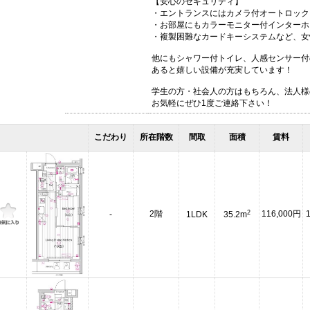
【安心のセキュリティ】
・エントランスにはカメラ付オートロック
・お部屋にもカラーモニター付インターホ
・複製困難なカードキーシステムなど、女
他にもシャワー付トイレ、人感センサー付
あると嬉しい設備が充実しています！
学生の方・社会人の方はもちろん、法人様
お気軽にぜひ1度ご連絡下さい！
こだわり
所在階数
間取
面積
賃料
2
2階
116,000円
-
1LDK
35.2m