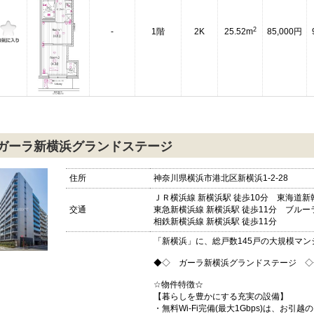
2
-
1階
2K
25.52m
85,000円
ガーラ新横浜グランドステージ
住所
神奈川県横浜市港北区新横浜1-2-28
ＪＲ横浜線 新横浜駅 徒歩10分 東海道新幹
交通
東急新横浜線 新横浜駅 徒歩11分 ブルーラ
相鉄新横浜線 新横浜駅 徒歩11分
「新横浜」に、総戸数145戸の大規模マン
◆◇ ガーラ新横浜グランドステージ ◇
☆物件特徴☆
【暮らしを豊かにする充実の設備】
・無料Wi-Fi完備(最大1Gbps)は、お