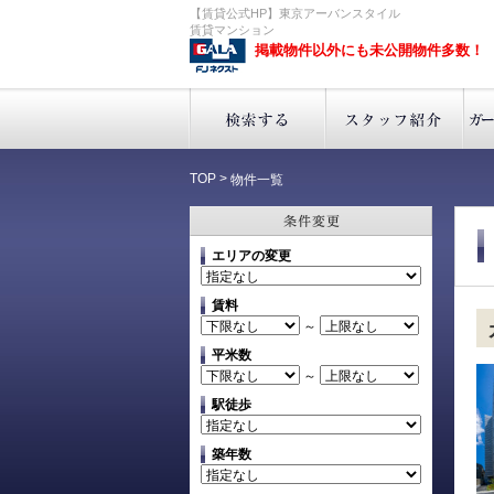
【賃貸公式HP】東京アーバンスタイル
賃貸マンション
掲載物件以外にも未公開物件多数！
TOP
>
物件一覧
エリアの変更
賃料
～
平米数
～
駅徒歩
築年数