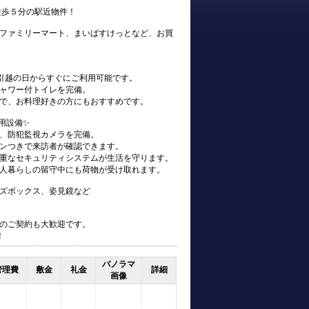
徒歩５分の駅近物件！
ファミリーマート、まいばすけっとなど、お買
、お引越の日からすぐにご利用可能です。
ャワー付トイレを完備。
で、お料理好きの方にもおすすめです。
用設備✨
、防犯監視カメラを完備。
ンつきで来訪者が確認できます。
重なセキュリティシステムが生活を守ります。
人暮らしの留守中にも荷物が受け取れます。
ズボックス、姿見鏡など
のご契約も大歓迎です。
！
パノラマ
管理費
敷金
礼金
詳細
画像