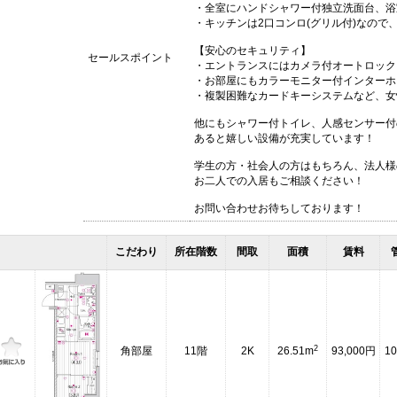
・全室にハンドシャワー付独立洗面台、浴
・キッチンは2口コンロ(グリル付)なので
【安心のセキュリティ】
セールスポイント
・エントランスにはカメラ付オートロック
・お部屋にもカラーモニター付インターホ
・複製困難なカードキーシステムなど、女
他にもシャワー付トイレ、人感センサー付
あると嬉しい設備が充実しています！
学生の方・社会人の方はもちろん、法人様
お二人での入居もご相談ください！
お問い合わせお待ちしております！
こだわり
所在階数
間取
面積
賃料
2
角部屋
11階
2K
26.51m
93,000円
10