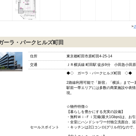
>
ガーラ・パークヒルズ町田
住所
東京都町田市原町田4-25-14
交通
ＪＲ横浜線 町田駅 徒歩9分 小田急小田原線
◆◇ ガーラ・パークヒルズ町田 ◇◆
2路線利用可能で「新宿」「横浜」まで一
駅前一帯エリアには多数の商業施設や表情
現。
☆物件特徴☆
【暮らしを豊かにする充実の設備】
・無料Ｗｉ-Ｆｉ完備(最大1Gbps)は、
・全室にハンドシャワー付独立洗面台、浴
セールスポイント
・キッチンは2口コンロ(グリル付)なので