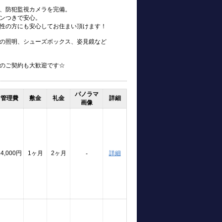
、防犯監視カメラを完備。
ンつきで安心。
性の方にも安心してお住まい頂けます！
の照明、シューズボックス、姿見鏡など
のご契約も大歓迎です☆
パノラマ
管理費
敷金
礼金
詳細
画像
14,000円
1ヶ月
2ヶ月
詳細
-