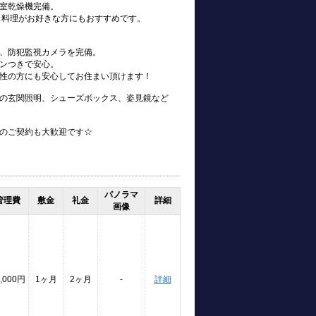
室乾燥機完備。
、料理がお好きな方にもおすすめです。
、防犯監視カメラを完備。
ンつきで安心。
性の方にも安心してお住まい頂けます！
の玄関照明、シューズボックス、姿見鏡など
のご契約も大歓迎です☆
パノラマ
管理費
敷金
礼金
詳細
画像
,000円
1ヶ月
2ヶ月
-
詳細