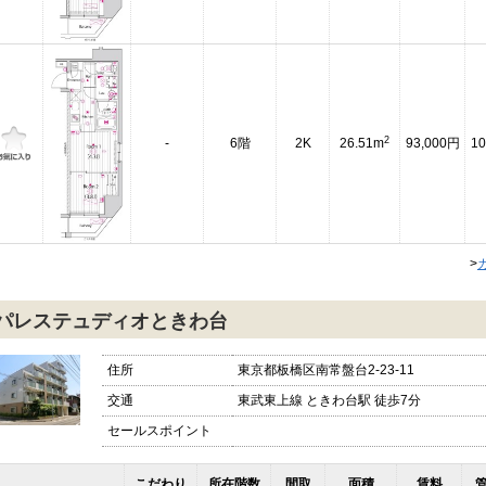
2
-
6階
2K
26.51m
93,000円
10
>
パレステュディオときわ台
住所
東京都板橋区南常盤台2-23-11
交通
東武東上線 ときわ台駅 徒歩7分
セールスポイント
こだわり
所在階数
間取
面積
賃料