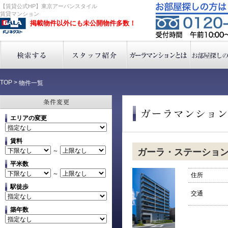
【賃貸公式HP】東京アーバンスタイル
賃貸マンション
掲載物件以外にも未公開物件多数！
TOP
>
物件一覧
エリアの変更
賃料
～
ガーラ・ステーショ
平米数
～
住所
駅徒歩
交通
築年数