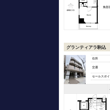
角部
グランティアラ駒込
住所
交通
セールスポイ