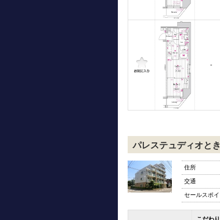
-
パレステュディオと
住所
交通
セールスポイ
こだわり