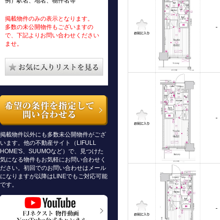
例）駅名、地名、物件名等
掲載物件のみの表示となります。
多数の未公開物件もございますの
-
で、下記よりお問い合わせください
ませ。
-
掲載物件以外にも多数未公開物件がござ
います。他の不動産サイト（LIFULL
HOME'S、SUUMOなど）で、見つけた
気になる物件もお気軽にお問い合わせく
ださい。初回でのお問い合わせはメール
になりますが以降はLINEでもご対応可能
です。
-