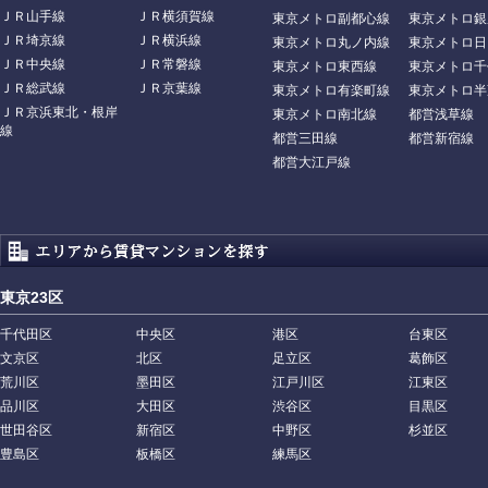
ＪＲ山手線
ＪＲ横須賀線
東京メトロ副都心線
東京メトロ銀
ＪＲ埼京線
ＪＲ横浜線
東京メトロ丸ノ内線
東京メトロ日
ＪＲ中央線
ＪＲ常磐線
東京メトロ東西線
東京メトロ千
ＪＲ総武線
ＪＲ京葉線
東京メトロ有楽町線
東京メトロ半
ＪＲ京浜東北・根岸
東京メトロ南北線
都営浅草線
線
都営三田線
都営新宿線
都営大江戸線
東京23区
千代田区
中央区
港区
台東区
文京区
北区
足立区
葛飾区
荒川区
墨田区
江戸川区
江東区
品川区
大田区
渋谷区
目黒区
世田谷区
新宿区
中野区
杉並区
豊島区
板橋区
練馬区