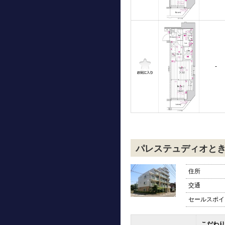
-
パレステュディオと
住所
交通
セールスポイ
こだわり