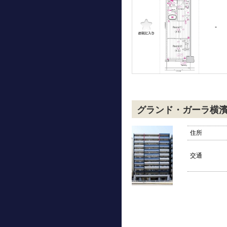
-
グランド・ガーラ横
住所
交通