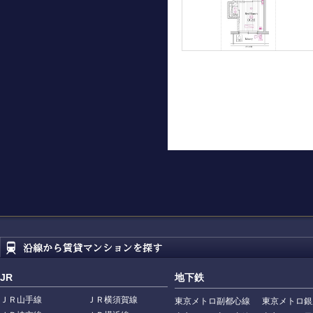
JR
地下鉄
ＪＲ山手線
ＪＲ横須賀線
東京メトロ副都心線
東京メトロ銀