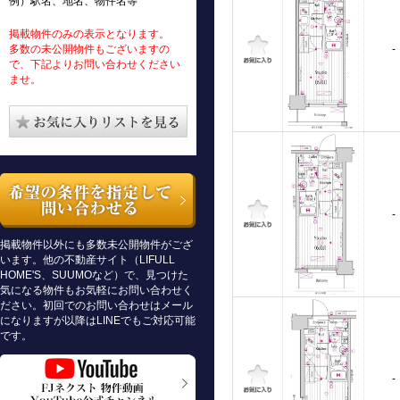
例）駅名、地名、物件名等
掲載物件のみの表示となります。
多数の未公開物件もございますの
-
で、下記よりお問い合わせください
ませ。
-
掲載物件以外にも多数未公開物件がござ
います。他の不動産サイト（LIFULL
HOME'S、SUUMOなど）で、見つけた
気になる物件もお気軽にお問い合わせく
ださい。初回でのお問い合わせはメール
になりますが以降はLINEでもご対応可能
です。
-