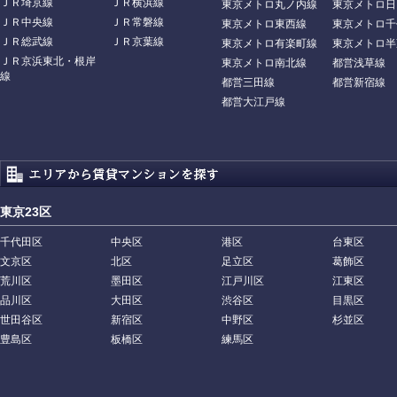
ＪＲ埼京線
ＪＲ横浜線
東京メトロ丸ノ内線
東京メトロ日
ＪＲ中央線
ＪＲ常磐線
東京メトロ東西線
東京メトロ千
ＪＲ総武線
ＪＲ京葉線
東京メトロ有楽町線
東京メトロ半
ＪＲ京浜東北・根岸
東京メトロ南北線
都営浅草線
線
都営三田線
都営新宿線
都営大江戸線
東京23区
千代田区
中央区
港区
台東区
文京区
北区
足立区
葛飾区
荒川区
墨田区
江戸川区
江東区
品川区
大田区
渋谷区
目黒区
世田谷区
新宿区
中野区
杉並区
豊島区
板橋区
練馬区