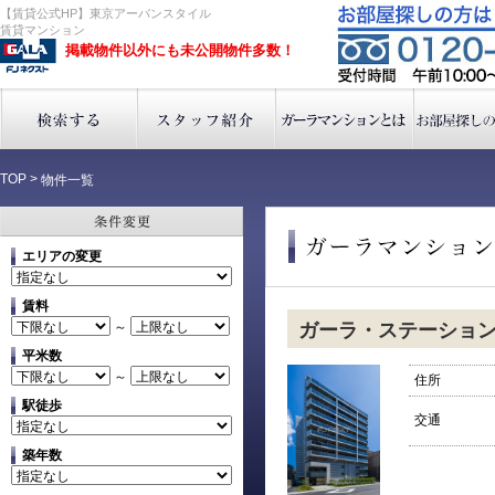
【賃貸公式HP】東京アーバンスタイル
賃貸マンション
掲載物件以外にも未公開物件多数！
TOP
>
物件一覧
エリアの変更
賃料
～
ガーラ・ステーショ
平米数
～
住所
駅徒歩
交通
築年数