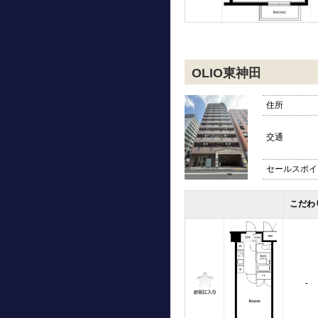
OLIO東神田
住所
交通
セールスポイ
こだわ
-