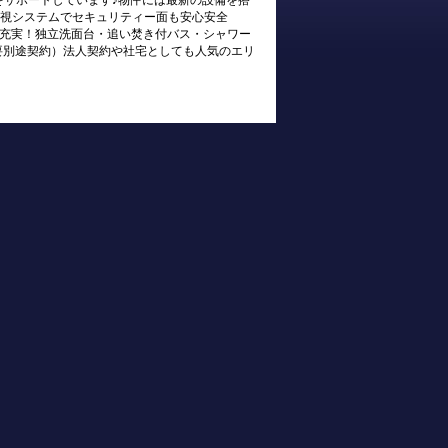
をサポートしています♪物件には最新の設備を搭
監視システムでセキュリティー面も安心安全
有設備も充実！独立洗面台・追い焚き付バス・シャワー
要別途契約）法人契約や社宅としても人気のエリ