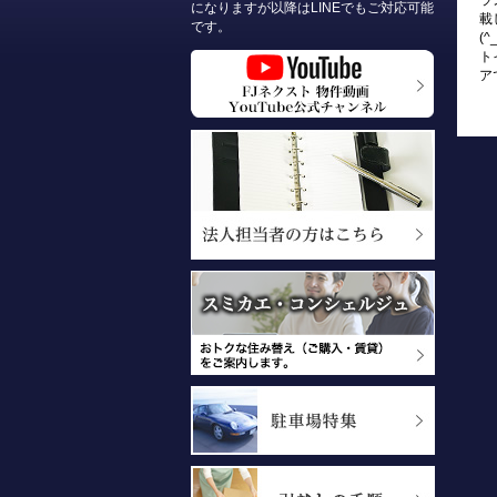
ラ
になりますが以降はLINEでもご対応可能
載
です。
(
ト
ア