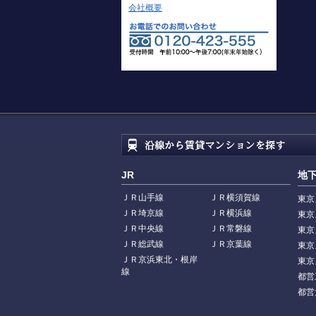
会社概要
JR
地
ＪＲ山手線
ＪＲ横須賀線
東京
ＪＲ埼京線
ＪＲ横浜線
東京
ＪＲ中央線
ＪＲ常磐線
東京
ＪＲ総武線
ＪＲ京葉線
東京
ＪＲ京浜東北・根岸
東京
線
都営
都営