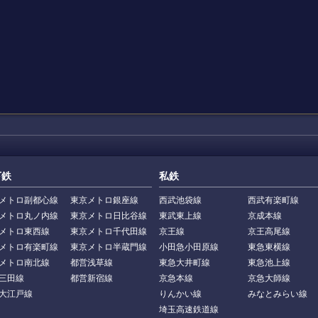
下鉄
私鉄
メトロ副都心線
東京メトロ銀座線
西武池袋線
西武有楽町線
メトロ丸ノ内線
東京メトロ日比谷線
東武東上線
京成本線
メトロ東西線
東京メトロ千代田線
京王線
京王高尾線
メトロ有楽町線
東京メトロ半蔵門線
小田急小田原線
東急東横線
メトロ南北線
都営浅草線
東急大井町線
東急池上線
三田線
都営新宿線
京急本線
京急大師線
大江戸線
りんかい線
みなとみらい線
埼玉高速鉄道線