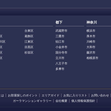
都下
神奈川
台東区
武蔵野市
横浜市
区
葛飾区
三鷹市
厚木市
川区
江東区
狛江市
川崎市
区
目黒区
小金井市
大和市
区
杉並区
国分寺市
藤沢市
区
立川市
相模原市
八王子市
多摩市
とは
お部屋探しのポイント
エリアガイド
お気に入りリスト
お問い合わせ
ガーラマンションギャラリー
会社概要
個人情報保護指針