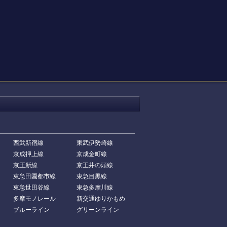
西武新宿線
東武伊勢崎線
京成押上線
京成金町線
京王新線
京王井の頭線
東急田園都市線
東急目黒線
東急世田谷線
東急多摩川線
多摩モノレール
新交通ゆりかもめ
ブルーライン
グリーンライン