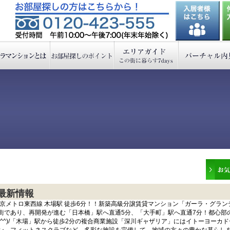
最新情報
京メトロ東西線 木場駅 徒歩6分！！新築高級分譲賃貸マンション「ガーラ・グランデ
街であり、再開発が進む「日本橋」駅へ直通5分、「大手町」駅へ直通7分！都心部
(^^)/「木場」駅から徒歩2分の複合商業施設「深川ギャザリア」にはイトーヨー