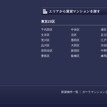
東京23区
千代田区
中央区
港区
文京区
北区
足立
荒川区
墨田区
江戸
品川区
大田区
渋谷
世田谷区
新宿区
中野
豊島区
板橋区
練馬
新築物件一覧
ガーラマンション