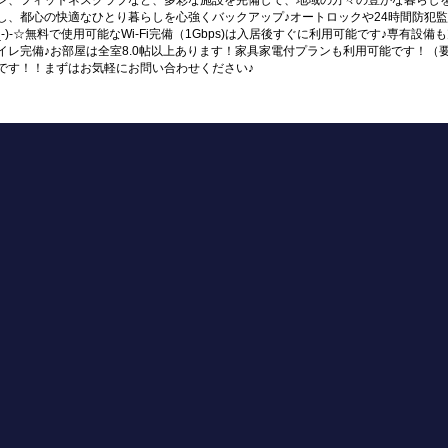
ン、フィットネスクラブなど、多彩な施設を完備して、地域の方々の豊かな暮らし
し、都心の快適なひとり暮らしを心強くバックアップ♪オートロックや24時間防犯
^_-)-☆無料で使用可能なWi-Fi完備（1Gbps)は入居後すぐに利用可能です♪専
イレ完備♪お部屋は全室8.0帖以上あります！家具家電付プランも利用可能です！（
です！！まずはお気軽にお問い合わせください♪