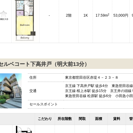
2
-
2階
1K
17.59m
53,000円
セルベコート下高井戸（明大前13分）
住所
東京都世田谷区赤堤４－２３－８
京王線 下高井戸駅 徒歩4分 東急世田谷線
交通
京王線 桜上水駅 徒歩15分 京王井の頭線 
東急世田谷線 松原駅 徒歩6分 小田急小田
セールスポイント
こだわり
所在階数
間取
面積
賃料
管