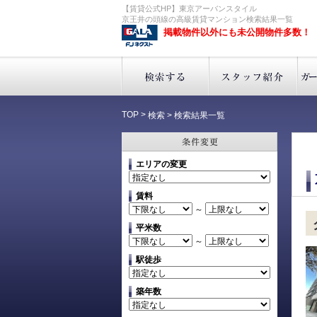
【賃貸公式HP】東京アーバンスタイル
京王井の頭線の高級賃貸マンション検索結果一覧
掲載物件以外にも未公開物件多数！
TOP
>
検索
>
検索結果一覧
エリアの変更
賃料
～
平米数
～
駅徒歩
築年数