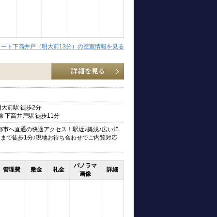
コート下高井戸（明大前13分）の空室情報を見る
明大前駅 徒歩2分
 下高井戸駅 徒歩11分
都市へ直通の快適アクセス！駅近♪築浅♪広い洋
ニまで徒歩1分♪現地お待ち合わせでご内覧対応
パノラマ
管理費
敷金
礼金
詳細
画像