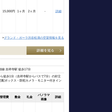
15,000円
1ヶ月
2ヶ月
-
詳細
>
グランド・ガーラ渋谷松濤の空室情報を見る
線 吉祥寺駅 徒歩17分
から徒歩1分（吉祥寺駅からバスで7分）の好立
・宅配ボックス・防犯カメラ・モニター付きイン
パノラマ
管理費
敷金
礼金
詳細
画像