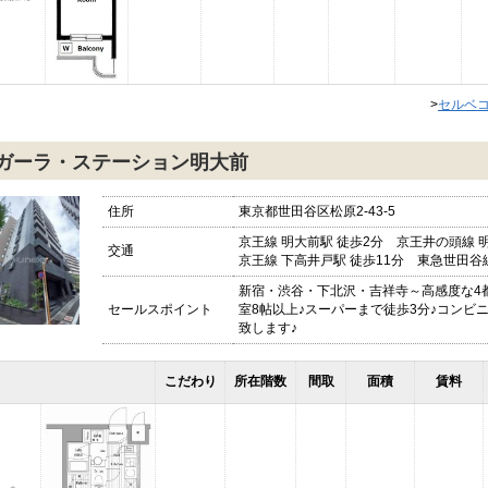
>
セルベ
ガーラ・ステーション明大前
住所
東京都世田谷区松原2-43-5
京王線 明大前駅 徒歩2分 京王井の頭線 
交通
京王線 下高井戸駅 徒歩11分 東急世田谷線
新宿・渋谷・下北沢・吉祥寺～高感度な4
セールスポイント
室8帖以上♪スーパーまで徒歩3分♪コンビ
致します♪
こだわり
所在階数
間取
面積
賃料