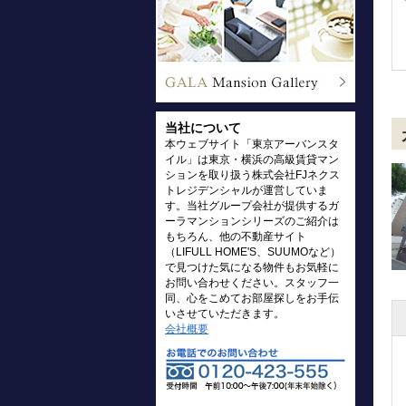
当社について
本ウェブサイト「東京アーバンスタ
イル」は東京・横浜の高級賃貸マン
ションを取り扱う株式会社FJネクス
トレジデンシャルが運営していま
す。当社グループ会社が提供するガ
ーラマンションシリーズのご紹介は
もちろん、他の不動産サイト
（LIFULL HOME'S、SUUMOなど）
で見つけた気になる物件もお気軽に
お問い合わせください。スタッフ一
同、心をこめてお部屋探しをお手伝
いさせていただきます。
会社概要