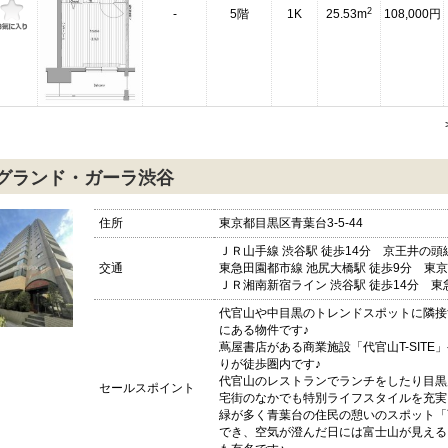
2
-
5階
1K
25.53m
108,000円
グランド・ガーラ渋谷
住所
東京都目黒区青葉台3-5-44
ＪＲ山手線 渋谷駅 徒歩14分 京王井の頭線
交通
東急田園都市線 池尻大橋駅 徒歩9分 東京
ＪＲ湘南新宿ライン 渋谷駅 徒歩14分 東急
代官山や中目黒のトレンドスポットに隣接
にある物件です♪
蔦屋書店がある商業施設「代官山T-SIT
りが徒歩圏内です♪
代官山のレストランでランチをしたり目黒
セールスポイント
宅街のなかでも特別ライフスタイルを充実
緑が多く青葉台の住民の憩いのスポット「
でき、空気が澄んだ日には富士山が見える