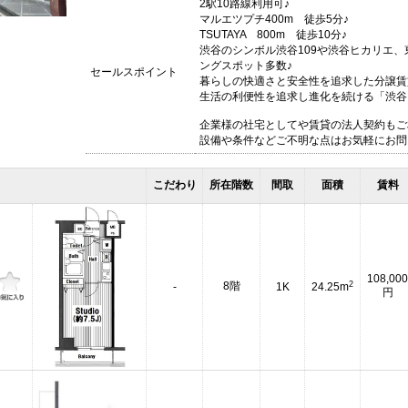
2駅10路線利用可♪
マルエツプチ400m 徒歩5分♪
TSUTAYA 800m 徒歩10分♪
渋谷のシンボル渋谷109や渋谷ヒカリエ
ングスポット多数♪
セールスポイント
暮らしの快適さと安全性を追求した分譲賃
生活の利便性を追求し進化を続ける「渋谷
企業様の社宅としてや賃貸の法人契約もご
設備や条件などご不明な点はお気軽にお問い合
こだわり
所在階数
間取
面積
賃料
108,000
2
8階
-
1K
24.25m
円