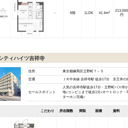
213,000
2
-
6階
1LDK
41.4m
円
シティハイツ吉祥寺
住所
東京都練馬区立野町７－５
交通
ＪＲ中央線 吉祥寺駅 徒歩17分 京王井の頭
人気の吉祥寺駅徒歩17分・立野町バス停
セールスポイント
地♪コンビニまで徒歩1分♪オートロック
ターホン完備♪
こだわり
所在階数
間取
面積
賃料