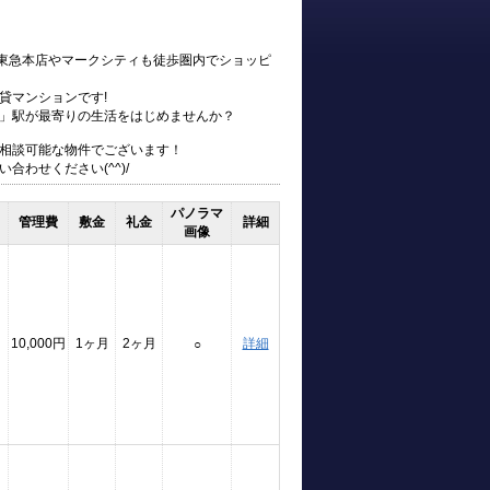
、東急本店やマークシティも徒歩圏内でショッピ
貸マンションです!
」駅が最寄りの生活をはじめませんか？
相談可能な物件でございます！
わせください(^^)/
パノラマ
管理費
敷金
礼金
詳細
画像
10,000円
1ヶ月
2ヶ月
詳細
○