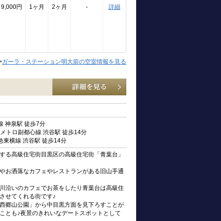
9,000円
1ヶ月
2ヶ月
-
詳細
>
ガーラ・ステーション明大前の空室情報を見る
 神泉駅 徒歩7分
メトロ副都心線 渋谷駅 徒歩14分
東横線 渋谷駅 徒歩14分
する高級住宅街目黒区の高級住宅街「青葉台」
E」やお洒落なカフェやレストランがある旧山手通
川沿いのカフェでお茶をしたり青葉台は高級住
させてくれる街です♪
西郷山公園」から中目黒方面を見下ろすことが
ことも♪夜景のきれいなデートスポットとして