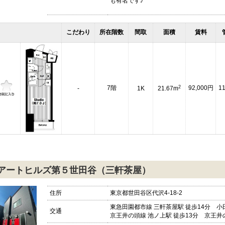
も有名です♪
こだわり
所在階数
間取
面積
賃料
2
7階
92,000円
1
-
1K
21.67m
アートヒルズ第５世田谷（三軒茶屋）
住所
東京都世田谷区代沢4-18-2
東急田園都市線 三軒茶屋駅 徒歩14分 小田
交通
京王井の頭線 池ノ上駅 徒歩13分 京王井の