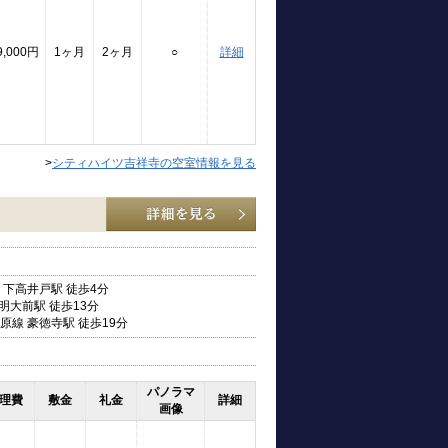
9,000円
1ヶ月
2ヶ月
○
詳細
>
シティハイツ吉祥寺の空室情報を見る
 下高井戸駅 徒歩4分
明大前駅 徒歩13分
原線 豪徳寺駅 徒歩19分
パノラマ
理費
敷金
礼金
詳細
画像