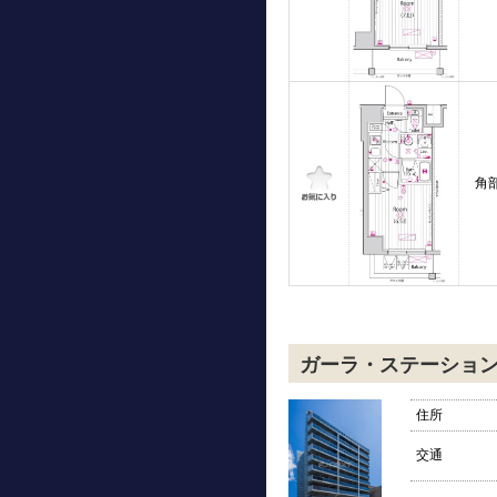
角
ガーラ・ステーショ
住所
交通