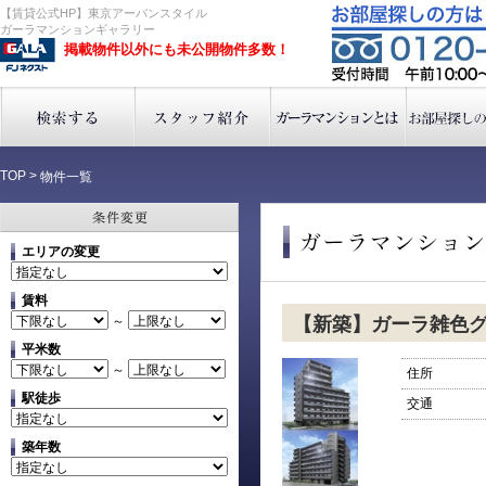
【賃貸公式HP】東京アーバンスタイル
ガーラマンションギャラリー
掲載物件以外にも未公開物件多数！
TOP
>
物件一覧
エリアの変更
賃料
～
【新築】ガーラ雑色
平米数
～
住所
駅徒歩
交通
築年数