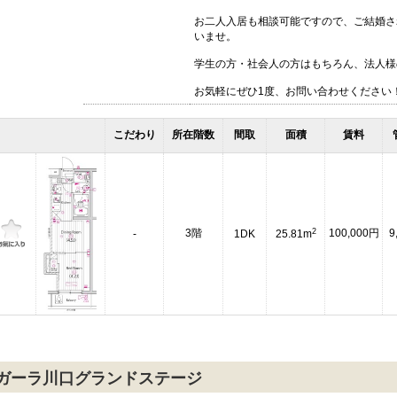
お二人入居も相談可能ですので、ご結婚さ
いませ。
学生の方・社会人の方はもちろん、法人様
お気軽にぜひ1度、お問い合わせください
こだわり
所在階数
間取
面積
賃料
2
3階
100,000円
9
-
1DK
25.81m
ガーラ川口グランドステージ