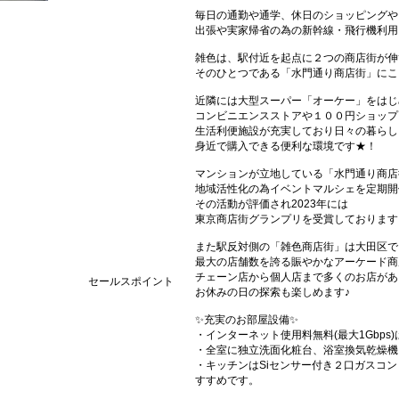
毎日の通勤や通学、休日のショッピングや
出張や実家帰省の為の新幹線・飛行機利用
雑色は、駅付近を起点に２つの商店街が伸
そのひとつである「水門通り商店街」にこ
近隣には大型スーパー「オーケー」をはじ
コンビニエンスストアや１００円ショップ
生活利便施設が充実しており日々の暮らし
身近で購入できる便利な環境です★！
マンションが立地している「水門通り商店
地域活性化の為イベントマルシェを定期開
その活動が評価され2023年には
東京商店街グランプリを受賞しております
また駅反対側の「雑色商店街」は大田区で
最大の店舗数を誇る賑やかなアーケード商
チェーン店から個人店まで多くのお店があ
セールスポイント
お休みの日の探索も楽しめます♪
✨充実のお部屋設備✨
・インターネット使用料無料(最大1Gbp
・全室に独立洗面化粧台、浴室換気乾燥機
・キッチンはSiセンサー付き２口ガスコ
すすめです。