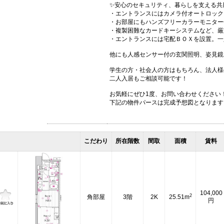
✨安心のセキュリティ、暮らしを支える共
・エントランスにはカメラ付オートロック
・お部屋にもハンズフリーカラーモニター
・複製困難なカードキーシステムなど、厳
・エントランスには宅配ＢＯＸを設置。一
他にも人感センサー付の玄関照明、姿見鏡
学生の方・社会人の方はもちろん、法人様
二人入居もご相談可能です！
お気軽にぜひ1度、お問い合わせください
下記の物件パースは完成予想図となります
こだわり
所在階数
間取
面積
賃料
104,000
2
角部屋
3階
2K
25.51m
円