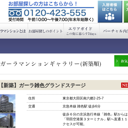
【新築】ガーラ雑色グランドステージ
住所
東京都大田区南六郷2-25-7
交通
京急本線 雑色駅 徒歩6分
徒歩６分の京浜急行本線「雑色」駅からは
「羽田空港第３ターミナル」駅へ直通１１
クセスが可能。