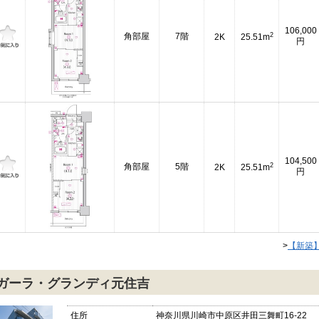
106,000
2
角部屋
7階
2K
25.51m
円
104,500
2
角部屋
5階
2K
25.51m
円
>
【新築
ガーラ・グランディ元住吉
住所
神奈川県川崎市中原区井田三舞町16-22