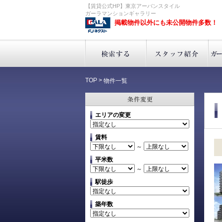
【賃貸公式HP】東京アーバンスタイル
ガーラマンションギャラリー
掲載物件以外にも未公開物件多数！
TOP
>
物件一覧
エリアの変更
賃料
～
平米数
～
駅徒歩
築年数