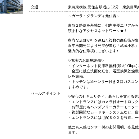
交通
東急東横線 元住吉駅 徒歩12分 東急目黒線
～ガーラ・グランディ元住吉～
東急２路線を基軸に、都内主要エリアから
類まれなアクセスネットワーク★！
多彩な店舗が軒を連ねた複数の商店街が集
近年再開発により発展が進む「武蔵小杉」
魅力的な住環境にございます♪
✨充実のお部屋設備✨
・インターネット使用料無料(最大1Gbp
・全室に独立洗面化粧台、浴室換気乾燥機
レを完備。
・キッチンはSiセンサー付き２口ガスコ
すすめです。
セールスポイント
✨安心のセキュリティ、暮らしを支える共
・エントランスにはカメラ付オートロック
・お部屋にもハンズフリーカラーモニター
・複製困難なカードキーシステムなど、厳
・エントランスには宅配ＢＯＸを設置。一
他にも人感センサー付の玄関照明、姿見鏡
ます。