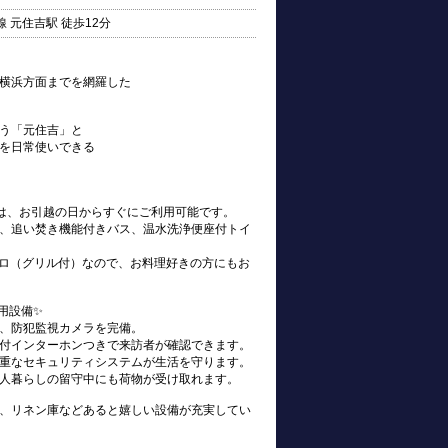
 元住吉駅 徒歩12分
横浜方面までを網羅した
う「元住吉」と
を日常使いできる
s)は、お引越の日からすぐにご利用可能です。
、追い焚き機能付きバス、温水洗浄便座付トイ
ンロ（グリル付）なので、お料理好きの方にもお
用設備✨
、防犯監視カメラを完備。
付インターホンつきで来訪者が確認できます。
重なセキュリティシステムが生活を守ります。
人暮らしの留守中にも荷物が受け取れます。
、リネン庫などあると嬉しい設備が充実してい