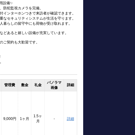
用設備✨
、防犯監視カメラを完備。
付インターホンつきで来訪者が確認できます。
重なセキュリティシステムが生活を守ります。
人暮らしの留守中にも荷物が受け取れます。
などあると嬉しい設備が充実しています。
のご契約も大歓迎です。
！
。
パノラマ
管理費
敷金
礼金
詳細
画像
1.5ヶ
9,000円
1ヶ月
-
詳細
月