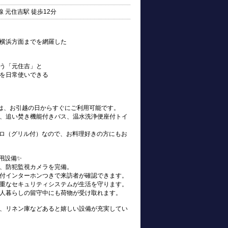
 元住吉駅 徒歩12分
横浜方面までを網羅した
う「元住吉」と
を日常使いできる
s)は、お引越の日からすぐにご利用可能です。
、追い焚き機能付きバス、温水洗浄便座付トイ
ンロ（グリル付）なので、お料理好きの方にもお
用設備✨
、防犯監視カメラを完備。
付インターホンつきで来訪者が確認できます。
重なセキュリティシステムが生活を守ります。
人暮らしの留守中にも荷物が受け取れます。
、リネン庫などあると嬉しい設備が充実してい