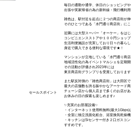
毎日の通勤や通学、休日のショッピングや
出張や実家帰省の為の新幹線・飛行機利用
雑色は、駅付近を起点に２つの商店街が伸
そのひとつである「水門通り商店街」にこ
近隣には大型スーパー「オーケー」をはじ
コンビニエンスストアや１００円ショップ
生活利便施設が充実しており日々の暮らし
身近で購入できる便利な環境です★！
マンションが立地している「水門通り商店
地域活性化の為イベントマルシェを定期開
その活動が評価され2023年には
東京商店街グランプリを受賞しております
また駅反対側の「雑色商店街」は大田区で
最大の店舗数を誇る賑やかなアーケード商
チェーン店から個人店まで多くのお店があ
セールスポイント
お休みの日の探索も楽しめます♪
✨充実のお部屋設備✨
・インターネット使用料無料(最大1Gbp
・全室に独立洗面化粧台、浴室換気乾燥機
・キッチンはSiセンサー付き２口ガスコ
すすめです。