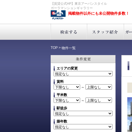
【賃貸公式HP】東京アーバンスタイル
ガーラマンションギャラリー
掲載物件以外にも未公開物件多数！
TOP
>
物件一覧
エリアの変更
賃料
～
平米数
～
駅徒歩
築年数