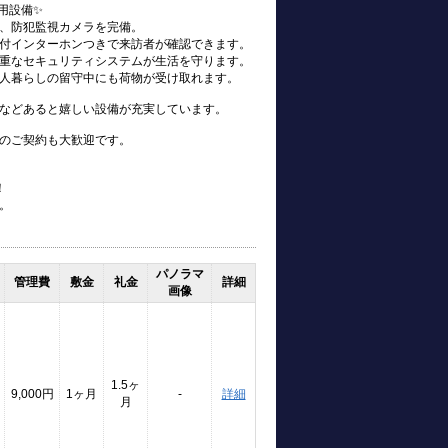
用設備✨
、防犯監視カメラを完備。
付インターホンつきで来訪者が確認できます。
重なセキュリティシステムが生活を守ります。
人暮らしの留守中にも荷物が受け取れます。
などあると嬉しい設備が充実しています。
のご契約も大歓迎です。
！
。
パノラマ
管理費
敷金
礼金
詳細
画像
1.5ヶ
9,000円
1ヶ月
-
詳細
月