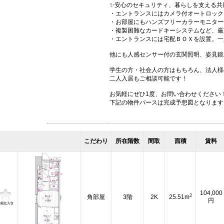
✨安心のセキュリティ、暮らしを支える共
・エントランスにはカメラ付オートロック
・お部屋にもハンズフリーカラーモニター
・複製困難なカードキーシステムなど、厳
・エントランスには宅配ＢＯＸを設置。一
他にも人感センサー付の玄関照明、姿見鏡
学生の方・社会人の方はもちろん、法人様
二人入居もご相談可能です！
お気軽にぜひ1度、お問い合わせください
下記の物件パースは完成予想図となります
こだわり
所在階数
間取
面積
賃料
104,000
2
角部屋
3階
2K
25.51m
円