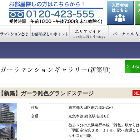
【新築】ガーラ雑色グランドステージ
住所
東京都大田区南六郷2-25-7
交通
京急本線 雑色駅 徒歩6分
徒歩６分の京浜急行本線「雑色」駅からは
「羽田空港第３ターミナル」駅へ直通１１
クセスが可能。