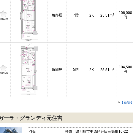
106,000
2
角部屋
7階
2K
25.51m
円
104,500
2
角部屋
5階
2K
25.51m
円
>
【新築
ガーラ・グランディ元住吉
住所
神奈川県川崎市中原区井田三舞町16-22