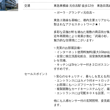
交通
東急東横線 元住吉駅 徒歩12分 東急目黒線
～ガーラ・グランディ元住吉～
東急２路線を基軸に、都内主要エリアから
類まれなアクセスネットワーク★！
多彩な店舗が軒を連ねた複数の商店街が集
近年再開発により発展が進む「武蔵小杉」
魅力的な住環境にございます♪
✨充実のお部屋設備✨
・インターネット使用料無料(最大1Gbp
・全室に独立洗面化粧台、浴室換気乾燥機
レを完備。
・キッチンはSiセンサー付き２口ガスコ
すすめです。
セールスポイント
✨安心のセキュリティ、暮らしを支える共
・エントランスにはカメラ付オートロック
・お部屋にもハンズフリーカラーモニター
・複製困難なカードキーシステムなど、厳
・エントランスには宅配ＢＯＸを設置。一
他にも人感センサー付の玄関照明、姿見鏡
ます。