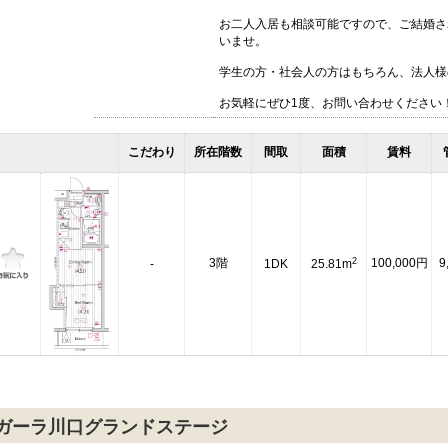
お二人入居も相談可能ですので、ご結婚さ
いませ。
学生の方・社会人の方はもちろん、法人様
お気軽にぜひ1度、お問い合わせください
こだわり
所在階数
間取
面積
賃料
2
3階
100,000円
9
-
1DK
25.81m
ガーラ川口グランドステージ