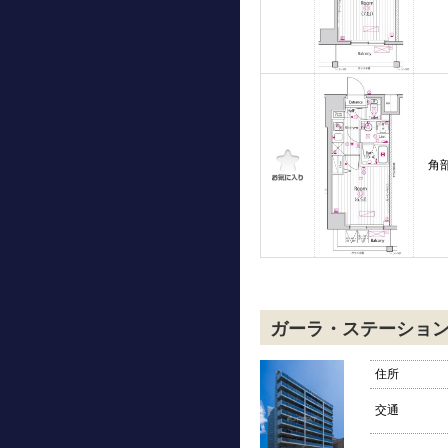
角
ガーラ・ステーショ
住所
交通