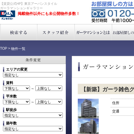
【賃貸公式HP】東京アーバンスタイル
ガーラマンションギャラリー
掲載物件以外にも未公開物件多数！
TOP
>
物件一覧
エリアの変更
賃料
～
【新築】ガーラ雑色
平米数
～
住所
駅徒歩
交通
築年数