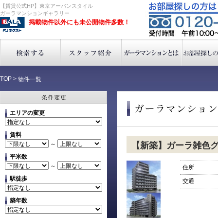
【賃貸公式HP】東京アーバンスタイル
ガーラマンションギャラリー
掲載物件以外にも未公開物件多数！
TOP
>
物件一覧
エリアの変更
賃料
～
【新築】ガーラ雑色
平米数
～
住所
駅徒歩
交通
築年数