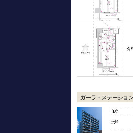
角
ガーラ・ステーショ
住所
交通