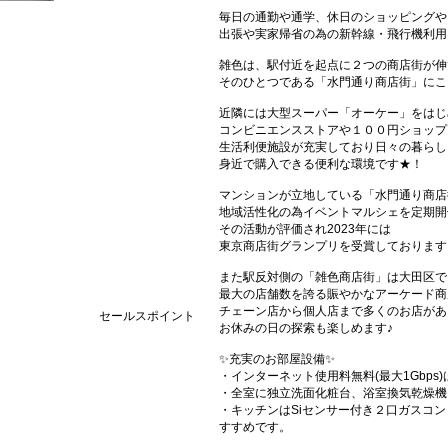
毎日の通勤や通学、休日のショッピングや
出張や実家帰省の為の新幹線・飛行機利用
雑色は、駅付近を起点に２つの商店街が伸
そのひとつである「水門通り商店街」にこ
近隣には大型スーパー「オーケー」をはじ
コンビニエンスストアや１００円ショップ
生活利便施設が充実しており日々の暮らし
身近で購入できる便利な環境です★！
マンションが立地している「水門通り商店
地域活性化の為イベントマルシェを定期開
その活動が評価され2023年には
東京商店街グランプリを受賞しております
また駅反対側の「雑色商店街」は大田区で
最大の店舗数を誇る賑やかなアーケード商
チェーン店から個人店まで多くのお店があ
セールスポイント
お休みの日の探索も楽しめます♪
✨充実のお部屋設備✨
・インターネット使用料無料(最大1Gbp
・全室に独立洗面化粧台、浴室換気乾燥機
・キッチンはSiセンサー付き２口ガスコ
すすめです。