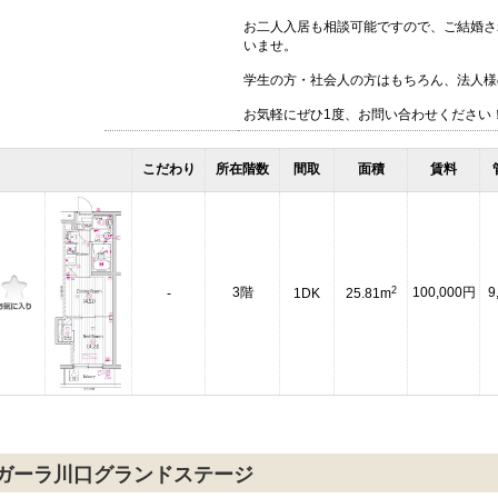
お二人入居も相談可能ですので、ご結婚さ
いませ。
学生の方・社会人の方はもちろん、法人様
お気軽にぜひ1度、お問い合わせください
こだわり
所在階数
間取
面積
賃料
2
3階
100,000円
9
-
1DK
25.81m
ガーラ川口グランドステージ