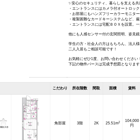
✨安心のセキュリティ、暮らしを支える共
・エントランスにはカメラ付オートロック
・お部屋にもハンズフリーカラーモニター
・複製困難なカードキーシステムなど、厳
・エントランスには宅配ＢＯＸを設置。一
他にも人感センサー付の玄関照明、姿見鏡
学生の方・社会人の方はもちろん、法人様
二人入居もご相談可能です！
お気軽にぜひ1度、お問い合わせください
下記の物件パースは完成予想図となります
こだわり
所在階数
間取
面積
賃料
104,000
2
角部屋
3階
2K
25.51m
円