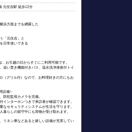
 元住吉駅 徒歩12分
横浜方面までを網羅した
う「元住吉」と
を日常使いできる
s)は、お引越の日からすぐにご利用可能です。
、追い焚き機能付きバス、温水洗浄便座付トイ
ンロ（グリル付）なので、お料理好きの方にもお
用設備✨
、防犯監視カメラを完備。
付インターホンつきで来訪者が確認できます。
重なセキュリティシステムが生活を守ります。
人暮らしの留守中にも荷物が受け取れます。
、リネン庫などあると嬉しい設備が充実してい