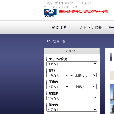
【賃貸公式HP】東京アーバンスタイル
ガーラマンションギャラリー
掲載物件以外にも未公開物件多数！
TOP
>
物件一覧
エリアの変更
賃料
～
平米数
～
駅徒歩
築年数