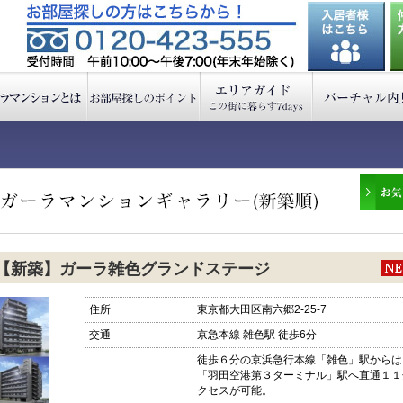
【新築】ガーラ雑色グランドステージ
住所
東京都大田区南六郷2-25-7
交通
京急本線 雑色駅 徒歩6分
徒歩６分の京浜急行本線「雑色」駅からは
「羽田空港第３ターミナル」駅へ直通１１
クセスが可能。