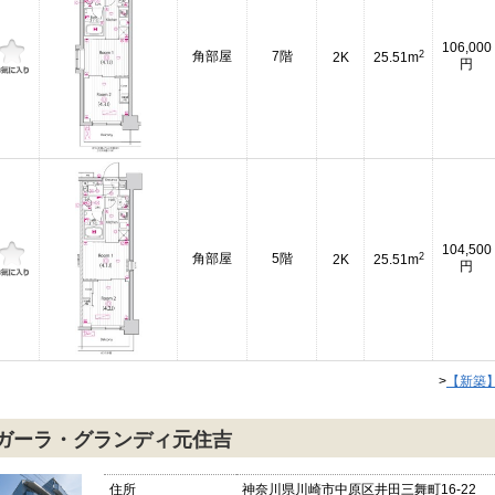
106,000
2
角部屋
7階
2K
25.51m
円
104,500
2
角部屋
5階
2K
25.51m
円
>
【新築
ガーラ・グランディ元住吉
住所
神奈川県川崎市中原区井田三舞町16-22