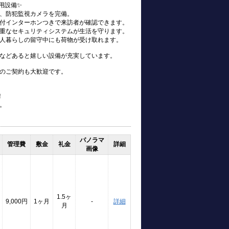
用設備✨
、防犯監視カメラを完備。
付インターホンつきで来訪者が確認できます。
重なセキュリティシステムが生活を守ります。
人暮らしの留守中にも荷物が受け取れます。
などあると嬉しい設備が充実しています。
のご契約も大歓迎です。
！
。
パノラマ
管理費
敷金
礼金
詳細
画像
1.5ヶ
9,000円
1ヶ月
-
詳細
月