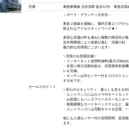
交通
東急東横線 元住吉駅 徒歩12分 東急目黒線
～ガーラ・グランディ元住吉～
東急２路線を基軸に、都内主要エリアから
類まれなアクセスネットワーク★！
多彩な店舗が軒を連ねた複数の商店街が集
近年再開発により発展が進む「武蔵小杉」
魅力的な住環境にございます♪
✨充実のお部屋設備✨
・インターネット使用料無料(最大1Gbp
・全室に独立洗面化粧台、浴室換気乾燥機
レを完備。
・キッチンはSiセンサー付き２口ガスコ
すすめです。
セールスポイント
✨安心のセキュリティ、暮らしを支える共
・エントランスにはカメラ付オートロック
・お部屋にもハンズフリーカラーモニター
・複製困難なカードキーシステムなど、厳
・エントランスには宅配ＢＯＸを設置。一
他にも人感センサー付の玄関照明、姿見鏡
ます。