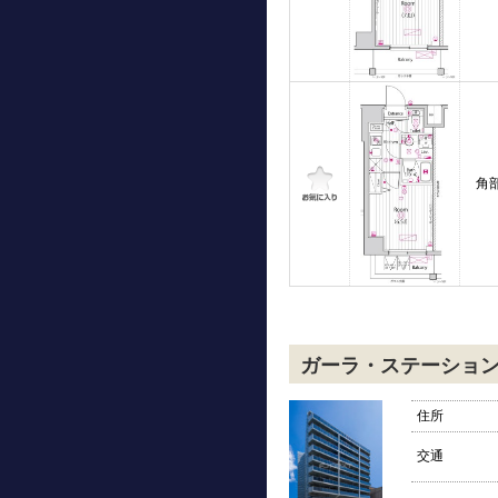
角
ガーラ・ステーショ
住所
交通