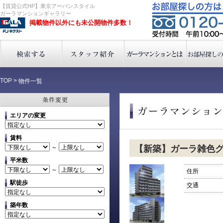
【賃貸公式HP】東京アーバンスタイル
ガーラマンションギャラリー
掲載物件以外にも未公開物件多数！
TOP
>
物件一覧
エリアの変更
賃料
～
【新築】ガーラ雑色
平米数
～
住所
駅徒歩
交通
築年数