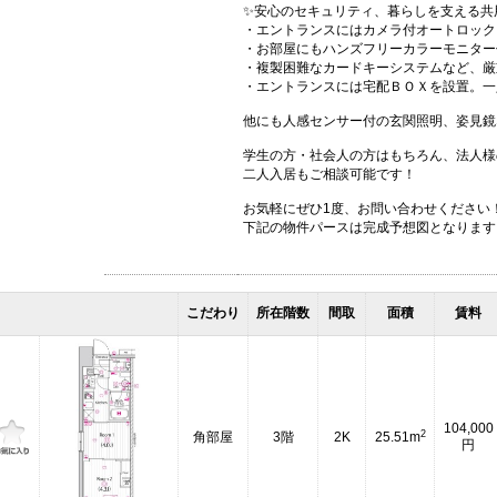
✨安心のセキュリティ、暮らしを支える共
・エントランスにはカメラ付オートロック
・お部屋にもハンズフリーカラーモニター
・複製困難なカードキーシステムなど、厳
・エントランスには宅配ＢＯＸを設置。一
他にも人感センサー付の玄関照明、姿見鏡
学生の方・社会人の方はもちろん、法人様
二人入居もご相談可能です！
お気軽にぜひ1度、お問い合わせください
下記の物件パースは完成予想図となります
こだわり
所在階数
間取
面積
賃料
104,000
2
角部屋
3階
2K
25.51m
円