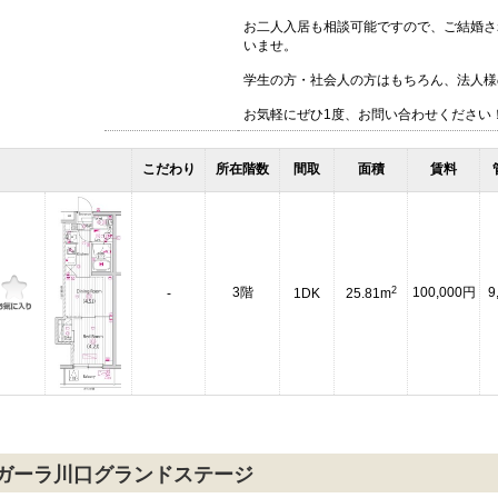
お二人入居も相談可能ですので、ご結婚さ
いませ。
学生の方・社会人の方はもちろん、法人様
お気軽にぜひ1度、お問い合わせください
こだわり
所在階数
間取
面積
賃料
2
3階
100,000円
9
-
1DK
25.81m
ガーラ川口グランドステージ