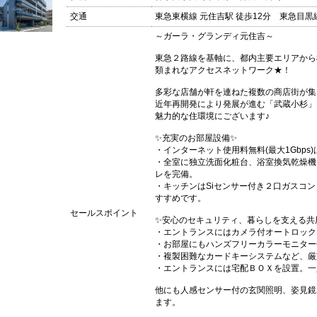
交通
東急東横線 元住吉駅 徒歩12分 東急目黒線
～ガーラ・グランディ元住吉～
東急２路線を基軸に、都内主要エリアから
類まれなアクセスネットワーク★！
多彩な店舗が軒を連ねた複数の商店街が集
近年再開発により発展が進む「武蔵小杉」
魅力的な住環境にございます♪
✨充実のお部屋設備✨
・インターネット使用料無料(最大1Gbp
・全室に独立洗面化粧台、浴室換気乾燥機
レを完備。
・キッチンはSiセンサー付き２口ガスコ
すすめです。
セールスポイント
✨安心のセキュリティ、暮らしを支える共
・エントランスにはカメラ付オートロック
・お部屋にもハンズフリーカラーモニター
・複製困難なカードキーシステムなど、厳
・エントランスには宅配ＢＯＸを設置。一
他にも人感センサー付の玄関照明、姿見鏡
ます。