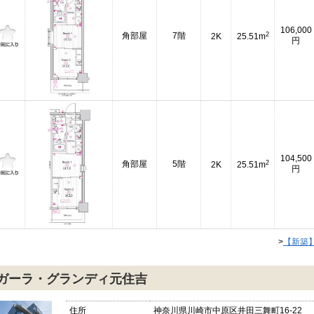
106,000
2
角部屋
7階
2K
25.51m
円
104,500
2
角部屋
5階
2K
25.51m
円
>
【新築
ガーラ・グランディ元住吉
住所
神奈川県川崎市中原区井田三舞町16-22