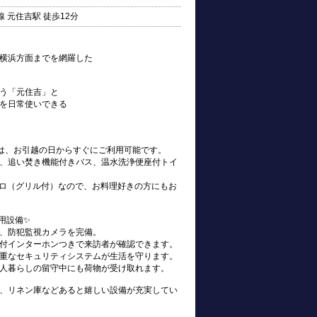
 元住吉駅 徒歩12分
横浜方面までを網羅した
う「元住吉」と
を日常使いできる
s)は、お引越の日からすぐにご利用可能です。
、追い焚き機能付きバス、温水洗浄便座付トイ
ンロ（グリル付）なので、お料理好きの方にもお
用設備✨
、防犯監視カメラを完備。
付インターホンつきで来訪者が確認できます。
重なセキュリティシステムが生活を守ります。
人暮らしの留守中にも荷物が受け取れます。
、リネン庫などあると嬉しい設備が充実してい