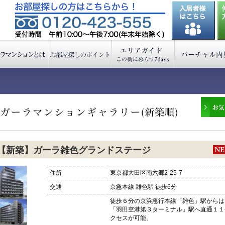
【新築】ガーラ雑色グランドステージ
住所
東京都大田区南六郷2-25-7
交通
京急本線 雑色駅 徒歩6分
徒歩６分の京浜急行本線「雑色」駅からは
「羽田空港第３ターミナル」駅へ直通１１
クセスが可能。