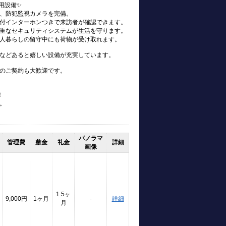
用設備✨
、防犯監視カメラを完備。
付インターホンつきで来訪者が確認できます。
重なセキュリティシステムが生活を守ります。
人暮らしの留守中にも荷物が受け取れます。
などあると嬉しい設備が充実しています。
のご契約も大歓迎です。
！
。
パノラマ
管理費
敷金
礼金
詳細
画像
1.5ヶ
9,000円
1ヶ月
-
詳細
月