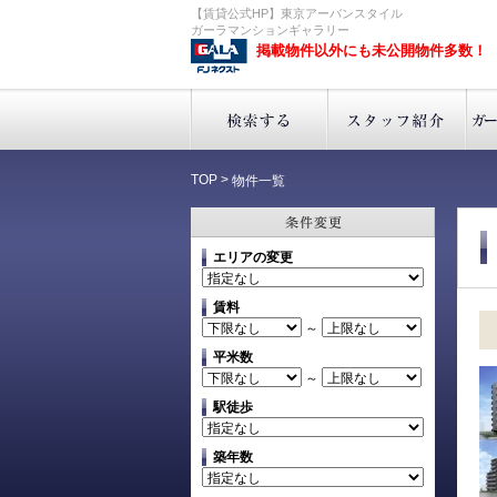
【賃貸公式HP】東京アーバンスタイル
ガーラマンションギャラリー
掲載物件以外にも未公開物件多数！
TOP
>
物件一覧
エリアの変更
賃料
～
平米数
～
駅徒歩
築年数