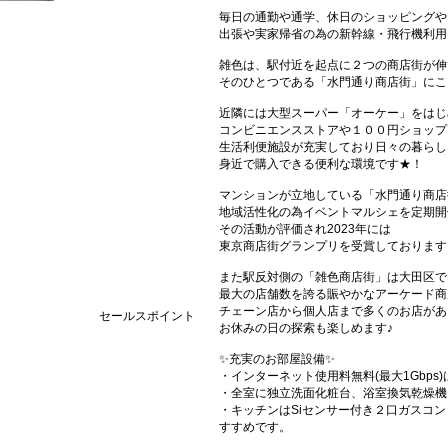
毎日の通勤や通学、休日のショッピングや
出張や実家帰省の為の新幹線・飛行機利用
雑色は、駅付近を起点に２つの商店街が伸
そのひとつである「水門通り商店街」にこ
近隣には大型スーパー「オーケー」をはじ
コンビニエンスストアや１００円ショップ
生活利便施設が充実しており日々の暮らし
身近で購入できる便利な環境です★！
マンションが立地している「水門通り商店
地域活性化の為イベントマルシェを定期開
その活動が評価され2023年には
東京商店街グランプリを受賞しております
また駅反対側の「雑色商店街」は大田区で
最大の店舗数を誇る賑やかなアーケード商
チェーン店から個人店まで多くのお店があ
セールスポイント
お休みの日の探索も楽しめます♪
✨充実のお部屋設備✨
・インターネット使用料無料(最大1Gbp
・全室に独立洗面化粧台、浴室換気乾燥機
・キッチンはSiセンサー付き２口ガスコ
すすめです。