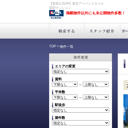
【賃貸公式HP】東京アーバンスタイル
賃貸マンション
掲載物件以外にも未公開物件多数！
TOP
>
物件一覧
エリアの変更
賃料
～
平米数
～
駅徒歩
築年数