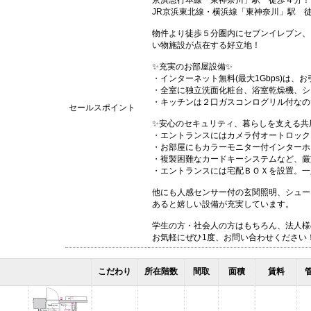
京浜急行本線「東神奈川」駅 徒歩４分！
JR京浜東北線・横浜線「東神奈川」駅 
物件より徒歩５分圏内にセブンイレブン、
い物施設が点在する好立地！
✨充実のお部屋設備✨
・インターネット無料(最大1Gbps)は
・全室に独立洗面化粧台、浴室乾燥機、シ
・キッチンは２口ガスコンログリル付なの
セールスポイント
✨安心のセキュリティ、暮らしを支える共
・エントランスにはカメラ付オートロック
・お部屋にもカラーモニター付インターホ
・複製困難なカードキーシステムなど、厳
・エントランスには宅配ＢＯＸを設置。一
他にも人感センサー付の玄関照明、シュー
あると嬉しい設備が充実しています。
学生の方・社会人の方はもちろん、法人様
お気軽にぜひ1度、お問い合わせください
こだわり
所在階数
間取
面積
賃料