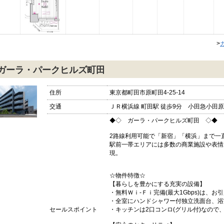
>
ガーラ・パークヒルズ町田
住所
東京都町田市原町田4-25-14
交通
ＪＲ横浜線 町田駅 徒歩9分 小田急小田原線
◆◇ ガーラ・パークヒルズ町田 ◇◆
2路線利用可能で「新宿」「横浜」まで一
駅前一帯エリアには多数の商業施設や表情
現。
☆物件特徴☆
【暮らしを豊かにする充実の設備】
・無料Ｗｉ-Ｆｉ完備(最大1Gbps)は、
・全室にハンドシャワー付独立洗面台、浴
セールスポイント
・キッチンは2口コンロ(グリル付)なので