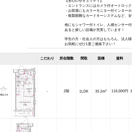
【安心のセキュリティ】
・エントランスにはカメラ付オートロック
・お部屋にもカラーモニター付インターホ
・複製困難なカードキーシステムなど、女
他にもシャワー付トイレ、人感センサー付
あると嬉しい設備が充実しています！
学生の方・社会人の方はもちろん、法人様
お気軽にぜひ1度ご連絡下さい！
こだわり
所在階数
間取
面積
賃料
2
2階
116,000円
-
1LDK
35.2m