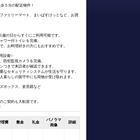
徒歩５分の駅近物件！
ファミリーマート、まいばすけっとなど、お買
、お引越の日からすぐにご利用可能です。
ャワー付トイレを完備。
で、お料理好きの方にもおすすめです。
用設備✨
、防犯監視カメラを完備。
ンつきで来訪者が確認できます。
重なセキュリティシステムが生活を守ります。
人暮らしの留守中にも荷物が受け取れます。
ズボックス、姿見鏡など
のご契約も大歓迎です。
！
パノラマ
管理費
敷金
礼金
詳細
画像