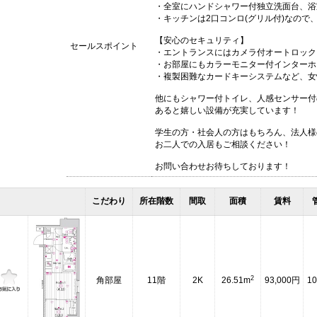
・全室にハンドシャワー付独立洗面台、浴
・キッチンは2口コンロ(グリル付)なので
【安心のセキュリティ】
セールスポイント
・エントランスにはカメラ付オートロック
・お部屋にもカラーモニター付インターホ
・複製困難なカードキーシステムなど、女
他にもシャワー付トイレ、人感センサー付
あると嬉しい設備が充実しています！
学生の方・社会人の方はもちろん、法人様
お二人での入居もご相談ください！
お問い合わせお待ちしております！
こだわり
所在階数
間取
面積
賃料
2
角部屋
11階
2K
26.51m
93,000円
10