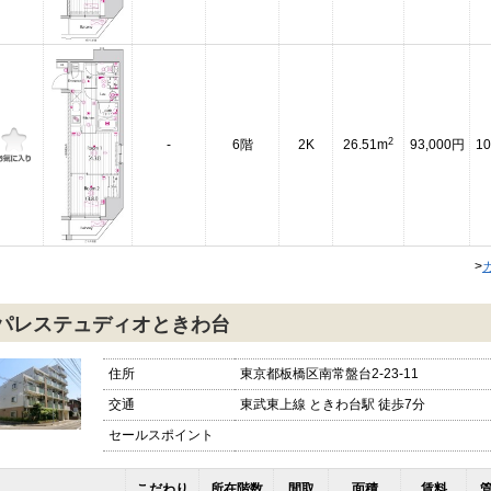
2
-
6階
2K
26.51m
93,000円
10
>
パレステュディオときわ台
住所
東京都板橋区南常盤台2-23-11
交通
東武東上線 ときわ台駅 徒歩7分
セールスポイント
こだわり
所在階数
間取
面積
賃料