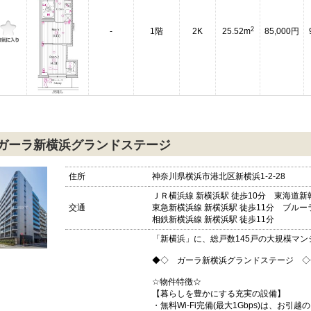
2
-
1階
2K
25.52m
85,000円
ガーラ新横浜グランドステージ
住所
神奈川県横浜市港北区新横浜1-2-28
ＪＲ横浜線 新横浜駅 徒歩10分 東海道新幹
交通
東急新横浜線 新横浜駅 徒歩11分 ブルーラ
相鉄新横浜線 新横浜駅 徒歩11分
「新横浜」に、総戸数145戸の大規模マン
◆◇ ガーラ新横浜グランドステージ ◇
☆物件特徴☆
【暮らしを豊かにする充実の設備】
・無料Wi-Fi完備(最大1Gbps)は、お