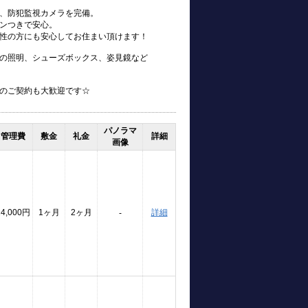
、防犯監視カメラを完備。
ンつきで安心。
性の方にも安心してお住まい頂けます！
の照明、シューズボックス、姿見鏡など
のご契約も大歓迎です☆
パノラマ
管理費
敷金
礼金
詳細
画像
14,000円
1ヶ月
2ヶ月
詳細
-