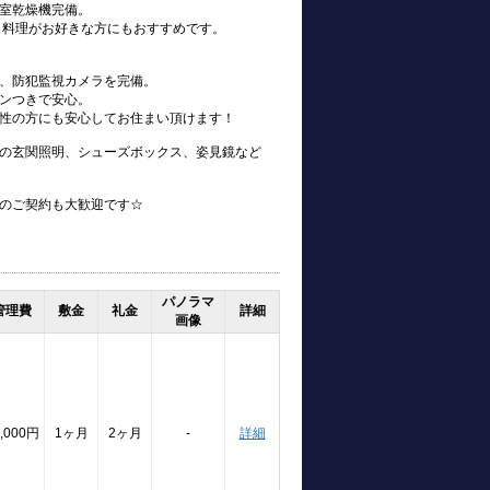
室乾燥機完備。
、料理がお好きな方にもおすすめです。
、防犯監視カメラを完備。
ンつきで安心。
性の方にも安心してお住まい頂けます！
の玄関照明、シューズボックス、姿見鏡など
のご契約も大歓迎です☆
パノラマ
管理費
敷金
礼金
詳細
画像
,000円
1ヶ月
2ヶ月
-
詳細