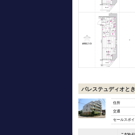
-
パレステュディオと
住所
交通
セールスポイ
こだわり