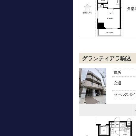
角部
グランティアラ駒込
住所
交通
セールスポイ