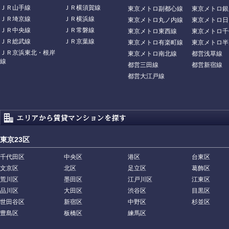
ＪＲ山手線
ＪＲ横須賀線
東京メトロ副都心線
東京メトロ銀
ＪＲ埼京線
ＪＲ横浜線
東京メトロ丸ノ内線
東京メトロ日
ＪＲ中央線
ＪＲ常磐線
東京メトロ東西線
東京メトロ千
ＪＲ総武線
ＪＲ京葉線
東京メトロ有楽町線
東京メトロ半
ＪＲ京浜東北・根岸
東京メトロ南北線
都営浅草線
線
都営三田線
都営新宿線
都営大江戸線
東京23区
千代田区
中央区
港区
台東区
文京区
北区
足立区
葛飾区
荒川区
墨田区
江戸川区
江東区
品川区
大田区
渋谷区
目黒区
世田谷区
新宿区
中野区
杉並区
豊島区
板橋区
練馬区