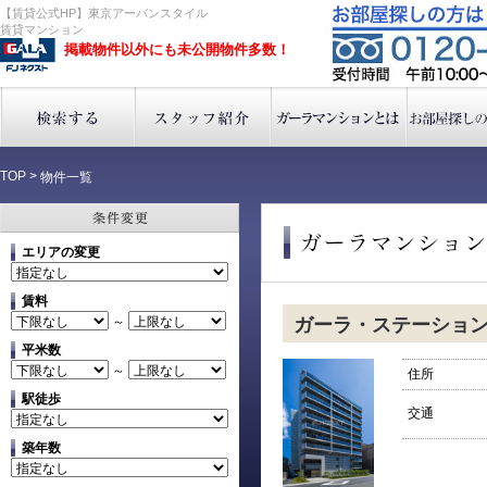
【賃貸公式HP】東京アーバンスタイル
賃貸マンション
掲載物件以外にも未公開物件多数！
TOP
>
物件一覧
エリアの変更
賃料
～
ガーラ・ステーショ
平米数
～
住所
駅徒歩
交通
築年数