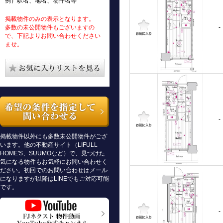
例）駅名、地名、物件名等
掲載物件のみの表示となります。
多数の未公開物件もございますの
-
で、下記よりお問い合わせください
ませ。
-
掲載物件以外にも多数未公開物件がござ
います。他の不動産サイト（LIFULL
HOME'S、SUUMOなど）で、見つけた
気になる物件もお気軽にお問い合わせく
ださい。初回でのお問い合わせはメール
になりますが以降はLINEでもご対応可能
です。
-