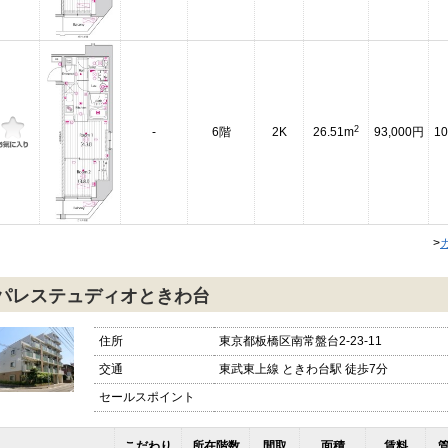
2
-
6階
2K
26.51m
93,000円
10
>
パレステュディオときわ台
住所
東京都板橋区南常盤台2-23-11
交通
東武東上線 ときわ台駅 徒歩7分
セールスポイント
こだわり
所在階数
間取
面積
賃料