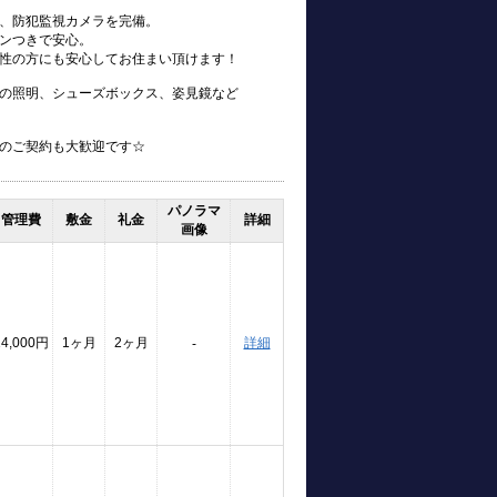
、防犯監視カメラを完備。
ンつきで安心。
性の方にも安心してお住まい頂けます！
の照明、シューズボックス、姿見鏡など
のご契約も大歓迎です☆
パノラマ
管理費
敷金
礼金
詳細
画像
14,000円
1ヶ月
2ヶ月
詳細
-