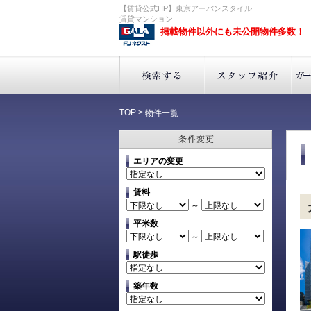
【賃貸公式HP】東京アーバンスタイル
賃貸マンション
掲載物件以外にも未公開物件多数！
TOP
>
物件一覧
エリアの変更
賃料
～
平米数
～
駅徒歩
築年数