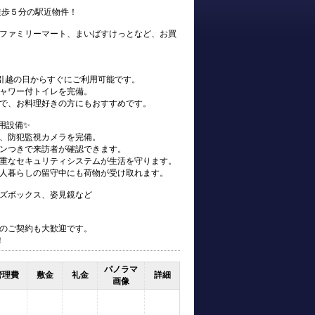
徒歩５分の駅近物件！
ファミリーマート、まいばすけっとなど、お買
、お引越の日からすぐにご利用可能です。
ャワー付トイレを完備。
で、お料理好きの方にもおすすめです。
用設備✨
、防犯監視カメラを完備。
ンつきで来訪者が確認できます。
重なセキュリティシステムが生活を守ります。
人暮らしの留守中にも荷物が受け取れます。
ズボックス、姿見鏡など
のご契約も大歓迎です。
！
パノラマ
管理費
敷金
礼金
詳細
画像