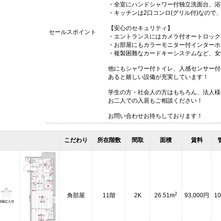
・全室にハンドシャワー付独立洗面台、浴
・キッチンは2口コンロ(グリル付)なので
【安心のセキュリティ】
セールスポイント
・エントランスにはカメラ付オートロック
・お部屋にもカラーモニター付インターホ
・複製困難なカードキーシステムなど、女
他にもシャワー付トイレ、人感センサー付
あると嬉しい設備が充実しています！
学生の方・社会人の方はもちろん、法人様
お二人での入居もご相談ください！
お問い合わせお待ちしております！
こだわり
所在階数
間取
面積
賃料
2
角部屋
11階
2K
26.51m
93,000円
10