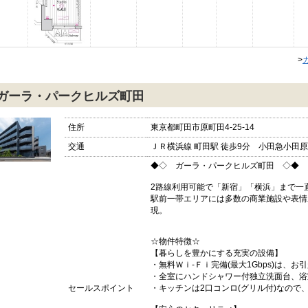
>
ガーラ・パークヒルズ町田
住所
東京都町田市原町田4-25-14
交通
ＪＲ横浜線 町田駅 徒歩9分 小田急小田原線
◆◇ ガーラ・パークヒルズ町田 ◇◆
2路線利用可能で「新宿」「横浜」まで一
駅前一帯エリアには多数の商業施設や表情
現。
☆物件特徴☆
【暮らしを豊かにする充実の設備】
・無料Ｗｉ-Ｆｉ完備(最大1Gbps)は、
・全室にハンドシャワー付独立洗面台、浴
セールスポイント
・キッチンは2口コンロ(グリル付)なので