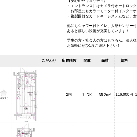
【安心のセキュリティ】
・エントランスにはカメラ付オートロック
・お部屋にもカラーモニター付インターホ
・複製困難なカードキーシステムなど、女
他にもシャワー付トイレ、人感センサー付
あると嬉しい設備が充実しています！
学生の方・社会人の方はもちろん、法人様
お気軽にぜひ1度ご連絡下さい！
こだわり
所在階数
間取
面積
賃料
2
2階
116,000円
-
1LDK
35.2m