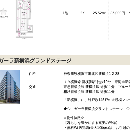
2
-
1階
2K
25.52m
85,000円
ガーラ新横浜グランドステージ
住所
神奈川県横浜市港北区新横浜1-2-28
ＪＲ横浜線 新横浜駅 徒歩10分 東海道新幹
交通
東急新横浜線 新横浜駅 徒歩11分 ブルーラ
相鉄新横浜線 新横浜駅 徒歩11分
「新横浜」に、総戸数145戸の大規模マン
◆◇ ガーラ新横浜グランドステージ ◇
☆物件特徴☆
【暮らしを豊かにする充実の設備】
・無料Wi-Fi完備(最大1Gbps)は、お