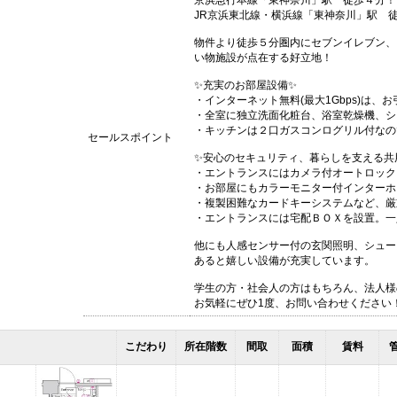
京浜急行本線「東神奈川」駅 徒歩４分！
JR京浜東北線・横浜線「東神奈川」駅 
物件より徒歩５分圏内にセブンイレブン、
い物施設が点在する好立地！
✨充実のお部屋設備✨
・インターネット無料(最大1Gbps)は
・全室に独立洗面化粧台、浴室乾燥機、シ
・キッチンは２口ガスコンログリル付なの
セールスポイント
✨安心のセキュリティ、暮らしを支える共
・エントランスにはカメラ付オートロック
・お部屋にもカラーモニター付インターホ
・複製困難なカードキーシステムなど、厳
・エントランスには宅配ＢＯＸを設置。一
他にも人感センサー付の玄関照明、シュー
あると嬉しい設備が充実しています。
学生の方・社会人の方はもちろん、法人様
お気軽にぜひ1度、お問い合わせください
こだわり
所在階数
間取
面積
賃料