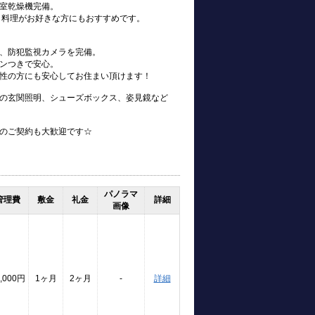
室乾燥機完備。
、料理がお好きな方にもおすすめです。
、防犯監視カメラを完備。
ンつきで安心。
性の方にも安心してお住まい頂けます！
の玄関照明、シューズボックス、姿見鏡など
のご契約も大歓迎です☆
パノラマ
管理費
敷金
礼金
詳細
画像
,000円
1ヶ月
2ヶ月
-
詳細