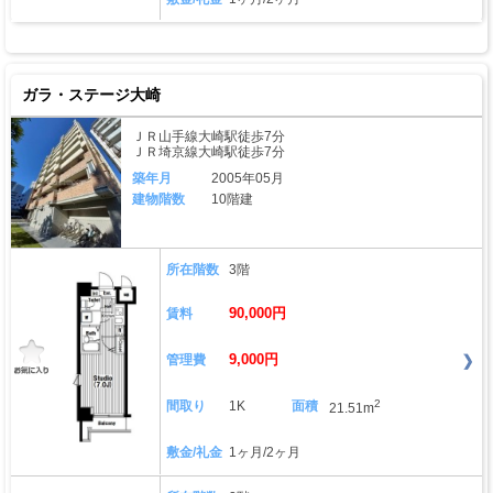
ガラ・ステージ大崎
ＪＲ山手線大崎駅徒歩7分
ＪＲ埼京線大崎駅徒歩7分
築年月
2005年05月
建物階数
10階建
所在階数
3階
90,000円
賃料
9,000円
管理費
2
間取り
1K
面積
21.51m
敷金/礼金
1ヶ月/2ヶ月