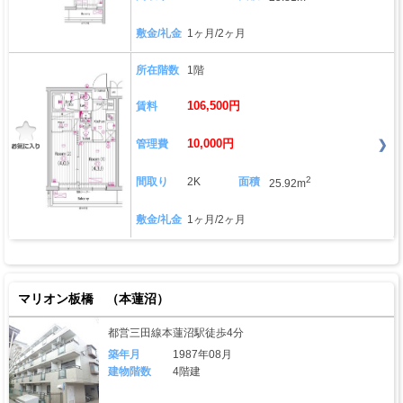
敷金/礼金
1ヶ月/2ヶ月
所在階数
1階
106,500円
賃料
10,000円
管理費
2
間取り
2K
面積
25.92m
敷金/礼金
1ヶ月/2ヶ月
マリオン板橋 （本蓮沼）
都営三田線本蓮沼駅徒歩4分
築年月
1987年08月
建物階数
4階建