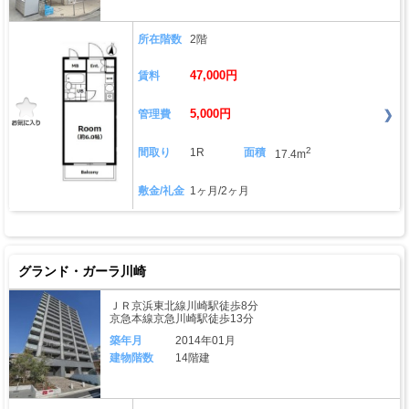
所在階数
2階
47,000円
賃料
5,000円
管理費
2
間取り
1R
面積
17.4m
敷金/礼金
1ヶ月/2ヶ月
グランド・ガーラ川崎
ＪＲ京浜東北線川崎駅徒歩8分
京急本線京急川崎駅徒歩13分
築年月
2014年01月
建物階数
14階建