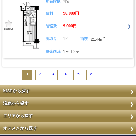
所在階数
2階
96,000円
賃料
9,000円
管理費
2
間取り
1K
面積
21.44m
敷金/礼金
1ヶ月/2ヶ月
1
2
3
4
5
>
MAPから探す
沿線から探す
エリアから探す
オススメから探す