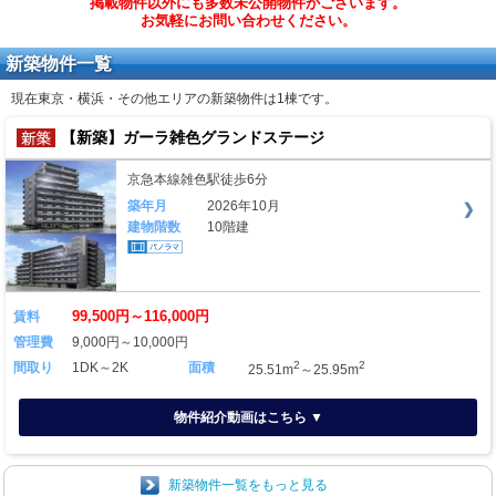
掲載物件以外にも多数未公開物件がございます。
お気軽にお問い合わせください。
新築物件一覧
現在東京・横浜・その他エリアの新築物件は
1棟
です。
【新築】ガーラ雑色グランドステージ
京急本線雑色駅徒歩6分
築年月
2026年10月
建物階数
10階建
99,500円～116,000円
賃料
管理費
9,000円～10,000円
2
2
間取り
1DK～2K
面積
25.51m
～25.95m
物件紹介動画はこちら ▼
新築物件一覧をもっと見る