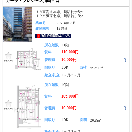
ガーラ・プレシャス川崎西口
ＪＲ東海道本線川崎駅徒歩8分
ＪＲ京浜東北線川崎駅徒歩8分
築年月
2023年03月
建物階数
13階建
動画はこちら
所在階数
11階
110,000円
賃料
10,000円
管理費
2
間取り
1DK
面積
26.39m
敷金/礼金
1ヶ月/2ヶ月
所在階数
10階
105,000円
賃料
10,000円
管理費
2
間取り
1DK
面積
26.3m
敷金/礼金
1ヶ月/2ヶ月