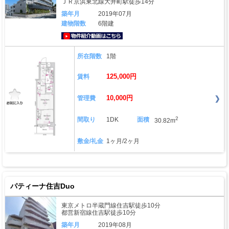
ＪＲ京浜東北線大井町駅徒歩14分
築年月
2019年07月
建物階数
6階建
動画はこちら
所在階数
1階
125,000円
賃料
10,000円
管理費
2
間取り
1DK
面積
30.82m
敷金/礼金
1ヶ月/2ヶ月
パティーナ住吉Duo
東京メトロ半蔵門線住吉駅徒歩10分
都営新宿線住吉駅徒歩10分
築年月
2019年08月