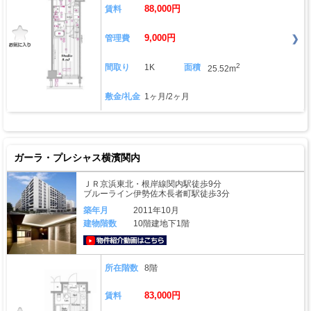
88,000円
賃料
9,000円
管理費
2
間取り
1K
面積
25.52m
敷金/礼金
1ヶ月/2ヶ月
ガーラ・プレシャス横濱関内
ＪＲ京浜東北・根岸線関内駅徒歩9分
ブルーライン伊勢佐木長者町駅徒歩3分
築年月
2011年10月
建物階数
10階建地下1階
動画はこちら
所在階数
8階
83,000円
賃料