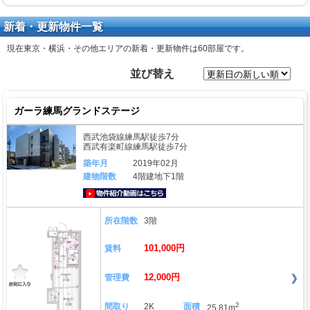
新着・更新物件一覧
現在東京・横浜・その他エリアの新着・更新物件は
60部屋
です。
並び替え
ガーラ練馬グランドステージ
西武池袋線練馬駅徒歩7分
西武有楽町線練馬駅徒歩7分
築年月
2019年02月
建物階数
4階建地下1階
動画はこちら
所在階数
3階
101,000円
賃料
12,000円
管理費
2
間取り
2K
面積
25.81m