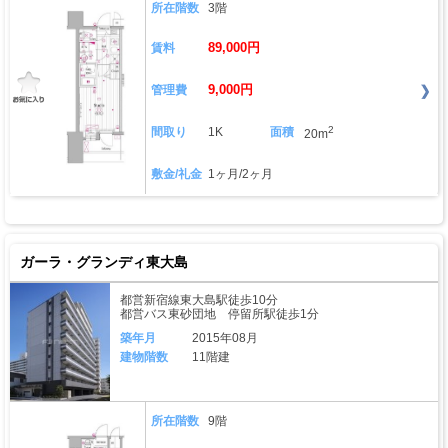
所在階数
3階
89,000円
賃料
9,000円
管理費
2
間取り
1K
面積
20m
敷金/礼金
1ヶ月/2ヶ月
ガーラ・グランディ東大島
都営新宿線東大島駅徒歩10分
都営バス東砂団地 停留所駅徒歩1分
築年月
2015年08月
建物階数
11階建
所在階数
9階