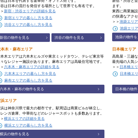
新宿は日本を代表する繁華街・オフィス街です。
新宿・渋谷と並
渋谷は日本の流行を発信する場所として世界でも有名です。
ます。
＞＞
新宿・渋谷エリアの詳細を見る
東西に商業施設
の快適なアクセ
新宿エリアの暮らし方を見る
＞＞
池袋エリア
渋谷エリアの暮らし方を見る
池袋エリ
池袋の物件を
新宿の物件を見る
渋谷の物件を見る
六本木・麻布エリア
日本橋エリア
六本木エリアは六本木ヒルズや東京ミッドタウン、テレビ東京等
高島屋・三越な
様々なレジャー施設があります。麻布エリアは高級住宅地です。
最先端の人気シ
＞＞
六本木・麻布エリアの詳細を見る
＞＞
日本橋エリ
六本木エリアの暮らし方を見る
日本橋エ
麻布エリアの暮らし方を見る
六本木・麻布の物件を見る
日本橋の物件
横浜エリア
横浜は神奈川県で最大の都市です。駅周辺は商業ビルが林立し、
赤レンガ倉庫、中華街などのレジャースポットも多数あります。
＞＞
横浜エリアの詳細を見る
横浜エリアの暮らし方を見る
横浜の物件を見る