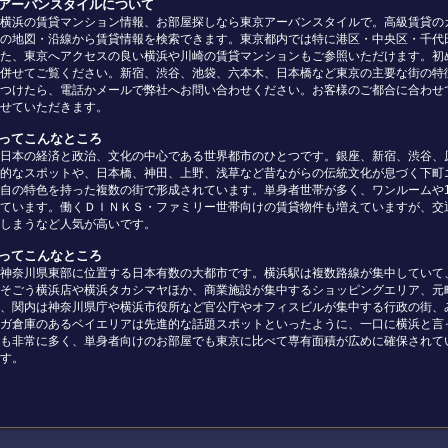
京アーバンスタイルについて
横浜の賃貸マンション情報、お部屋探しなら東京アーバンスタイルで。高級賃貸の
の地図・沿線から賃貸情報を検索できます。東京都内では特に港区・中央区・千代
た、東京へアクセスの良い横浜や川崎の賃貸マンションもご参照いただけます。初
併せてご覧ください。新宿、渋谷、池袋、六本木、日本橋など東京の主要な街の特
つけたら、電話かメールで弊社へお問い合わせください。お客様のご都合に合わせ
せていただきます。
京ってこんなところ
日本の経済と政治、文化の中心である世界都市のひとつです。銀座、新宿、渋谷、
的なスポットや、日本橋、神田、上野、浅草など昔ながらの伝統文化が息づく下町
自の特色を持った複数の街で形成されています。単身者世帯が多く、ワンルームや
ています。働くＤＩＮＫＳ・ファミリー世帯向けの賃貸物件も増えていますが、交
しまうなど人気が高いです。
浜ってこんなところ
神奈川県東部に位置する日本有数の大都市です。横浜駅は複数路線が集中していて
そごう横浜店や横浜タカシマヤほか、商業施設が集中するショッピングエリア、元
、関内は神奈川県庁や横浜市役所など官公庁やオフィスビルが集中する行政の街、
ガ倉庫のあるベイエリアは先進的な話題スポットといったように、一口に横浜と言
も非常に多く、単身者向けのお部屋でも東京に比べて専有面積が広めに確保されて
す。