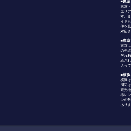
■東
東京・
エリア
す。ま
イドも
件を見
対応さ
■東
東京は
の先進
ぞれ独
給され
入って
■横
横浜は
周辺は
観光地
赤レン
ンの数
ありま