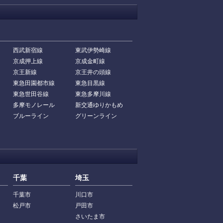
西武新宿線
東武伊勢崎線
京成押上線
京成金町線
京王新線
京王井の頭線
東急田園都市線
東急目黒線
東急世田谷線
東急多摩川線
多摩モノレール
新交通ゆりかもめ
ブルーライン
グリーンライン
千葉
埼玉
千葉市
川口市
松戸市
戸田市
さいたま市