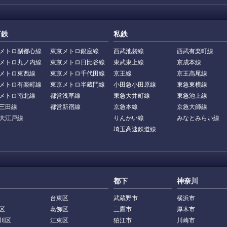
下鉄
私鉄
メトロ副都心線
東京メトロ銀座線
西武池袋線
西武有楽町線
メトロ丸ノ内線
東京メトロ日比谷線
東武東上線
京成本線
メトロ東西線
東京メトロ千代田線
京王線
京王高尾線
メトロ有楽町線
東京メトロ半蔵門線
小田急小田原線
東急東横線
メトロ南北線
都営浅草線
東急大井町線
東急池上線
三田線
都営新宿線
京急本線
京急大師線
大江戸線
りんかい線
みなとみらい線
埼玉高速鉄道線
都下
神奈川
台東区
武蔵野市
横浜市
区
葛飾区
三鷹市
厚木市
川区
江東区
狛江市
川崎市