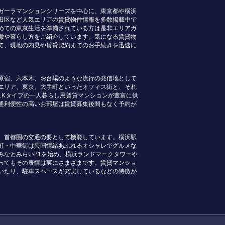
ガーラマンションシリーズを中心に、東京都や横浜
田区など人気エリアの賃貸物件情報を多数掲載中で
めての東京生活を準備されている方は是非エリアガ
徴や暮らし方をご紹介しています。気になる賃貸物
て、現地の内見や賃貸契約までのお手続きを迅速に
原宿、六本木、お台場のような流行の発信地として
エリア、東京、大手町といったオフィス街と、それ
1Kタイプの一人暮らし用賃貸マンションが豊富に供
通利便性の高いお部屋は賃貸募集後間もなく予約が
、首都圏の交通の要として機能しています。横浜駅
町・中華街は異国情緒あふれるオシャレでグルメな
みなとみらい21を始め、横浜ランドマークタワーや
ってもその表情は実にさまざまです。賃貸マンショ
いたり、駐車スペースが充実しているなどの特徴が