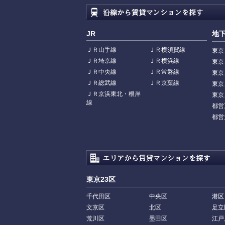
JR
地
ＪＲ山手線
ＪＲ横須賀線
東京
ＪＲ埼京線
ＪＲ横浜線
東京
ＪＲ中央線
ＪＲ常磐線
東京
ＪＲ総武線
ＪＲ京葉線
東京
ＪＲ京浜東北・根岸
東京
線
都営
都営
東京23区
千代田区
中央区
港区
文京区
北区
足立
荒川区
墨田区
江戸