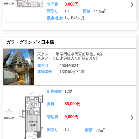
9,000円
管理費
2
間取り
1K
面積
22.6m
敷金/礼金
1ヶ月/2ヶ月
ガラ・グランディ日本橋
東京メトロ半蔵門線水天宮前駅徒歩4分
東京メトロ日比谷線人形町駅徒歩9分
築年月
2004年03月
建物階数
13階建地下1階
所在階数
12階
88,000円
賃料
9,000円
管理費
2
間取り
1K
面積
22m