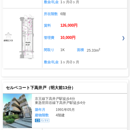
敷金/礼金
1ヶ月/2ヶ月
所在階数
6階
126,000円
賃料
10,000円
管理費
2
間取り
1K
面積
25.33m
敷金/礼金
1ヶ月/2ヶ月
セルベコート下高井戸（明大前13分）
京王線下高井戸駅徒歩4分
東急世田谷線下高井戸駅徒歩4分
築年月
1991年05月
建物階数
4階建