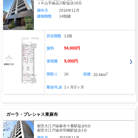
ＪＲ山手線品川駅徒歩16分
築年月
2016年11月
建物階数
14階建
所在階数
11階
94,000円
賃料
9,000円
管理費
2
間取り
1K
面積
20.48m
敷金/礼金
1ヶ月/2ヶ月
ガーラ・プレシャス東麻布
都営大江戸線麻布十番駅徒歩6分
都営大江戸線赤羽橋駅徒歩1分
築年月
2015年11月