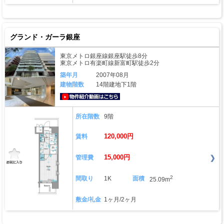
グランド・ガーラ銀座
東京メトロ銀座線銀座駅徒歩8分
東京メトロ有楽町線新富町駅徒歩2分
築年月
2007年08月
建物階数
14階建地下1階
動画はこちら
所在階数
9階
120,000円
賃料
15,000円
管理費
2
間取り
1K
面積
25.09m
敷金/礼金
1ヶ月/2ヶ月