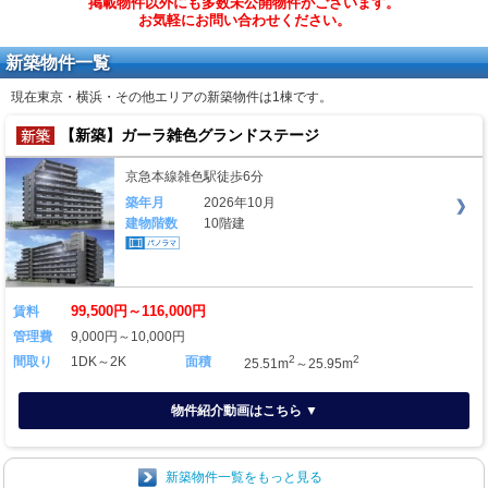
掲載物件以外にも多数未公開物件がございます。
お気軽にお問い合わせください。
新築物件一覧
現在東京・横浜・その他エリアの新築物件は
1棟
です。
【新築】ガーラ雑色グランドステージ
京急本線雑色駅徒歩6分
築年月
2026年10月
建物階数
10階建
99,500円～116,000円
賃料
管理費
9,000円～10,000円
2
2
間取り
1DK～2K
面積
25.51m
～25.95m
物件紹介動画はこちら ▼
新築物件一覧をもっと見る