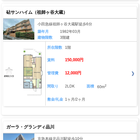
砧サンハイム（祖師ヶ谷大蔵）
小田急線祖師ヶ谷大蔵駅徒歩6分
築年月
1982年03月
建物階数
3階建
所在階数
1階
150,000円
賃料
12,000円
管理費
2
間取り
2LDK
面積
60m
敷金/礼金
1ヶ月/2ヶ月
ガーラ・グランディ品川
京急本線北品川駅徒歩10分