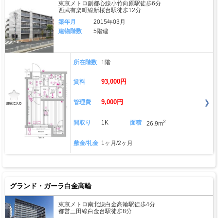
東京メトロ副都心線小竹向原駅徒歩6分
西武有楽町線新桜台駅徒歩12分
築年月
2015年03月
建物階数
5階建
所在階数
1階
93,000円
賃料
9,000円
管理費
2
間取り
1K
面積
26.9m
敷金/礼金
1ヶ月/2ヶ月
グランド・ガーラ白金高輪
東京メトロ南北線白金高輪駅徒歩4分
都営三田線白金台駅徒歩8分