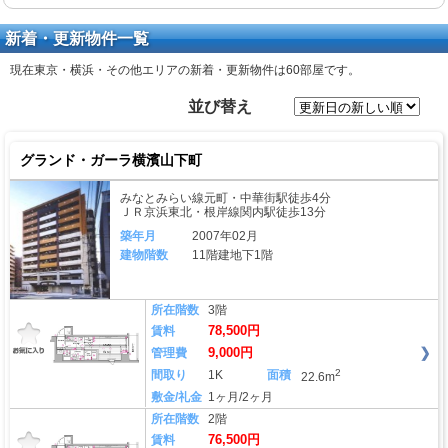
新着・更新物件一覧
現在東京・横浜・その他エリアの新着・更新物件は
60部屋
です。
並び替え
グランド・ガーラ横濱山下町
みなとみらい線元町・中華街駅徒歩4分
ＪＲ京浜東北・根岸線関内駅徒歩13分
築年月
2007年02月
建物階数
11階建地下1階
所在階数
3階
78,500円
賃料
9,000円
管理費
2
間取り
1K
面積
22.6m
敷金/礼金
1ヶ月/2ヶ月
所在階数
2階
76,500円
賃料