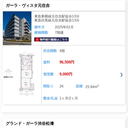
ガーラ・ヴィスタ元住吉
東急東横線元住吉駅徒歩13分
東急目黒線元住吉駅徒歩13分
築年月
2025年02月
建物階数
7階建
動画はこちら
所在階数
4階
96,500円
賃料
9,000円
管理費
2
間取り
2K
面積
25.94m
敷金/礼金
1ヶ月/2ヶ月
グランド・ガーラ渋谷松濤