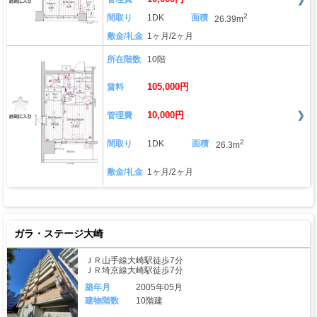
2
間取り
1DK
面積
26.39m
敷金/礼金
1ヶ月/2ヶ月
所在階数
10階
105,000円
賃料
10,000円
管理費
2
間取り
1DK
面積
26.3m
敷金/礼金
1ヶ月/2ヶ月
ガラ・ステージ大崎
ＪＲ山手線大崎駅徒歩7分
ＪＲ埼京線大崎駅徒歩7分
築年月
2005年05月
建物階数
10階建