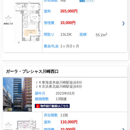
所在階数
9階
265,000円
賃料
10,000円
管理費
2
間取り
1SLDK
面積
55.2m
敷金/礼金
1ヶ月/2ヶ月
ガーラ・プレシャス川崎西口
ＪＲ東海道本線川崎駅徒歩8分
ＪＲ京浜東北線川崎駅徒歩8分
築年月
2023年03月
建物階数
13階建
動画はこちら
所在階数
11階
110,000円
賃料
10,000円
管理費