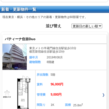
新着・更新物件一覧
現在東京・横浜・その他エリアの新着・更新物件は
60部屋
です。
並び替え
パティーナ住吉Duo
東京メトロ半蔵門線住吉駅徒歩10分
都営新宿線住吉駅徒歩10分
築年月
2019年08月
建物階数
8階建
所在階数
5階
96,000円
賃料
9,000円
管理費
2
間取り
1K
面積
25.8m