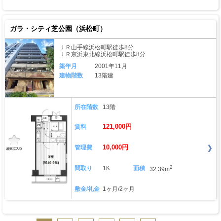
ガラ・シティ芝公園（浜松町）
ＪＲ山手線浜松町駅徒歩8分
ＪＲ京浜東北線浜松町駅徒歩8分
築年月
2001年11月
建物階数
13階建
所在階数
13階
121,000円
賃料
10,000円
管理費
2
間取り
1K
面積
32.39m
敷金/礼金
1ヶ月/2ヶ月