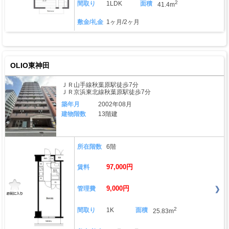
2
間取り
1LDK
面積
41.4m
敷金/礼金
1ヶ月/2ヶ月
OLIO東神田
ＪＲ山手線秋葉原駅徒歩7分
ＪＲ京浜東北線秋葉原駅徒歩7分
築年月
2002年08月
建物階数
13階建
所在階数
6階
97,000円
賃料
9,000円
管理費
2
間取り
1K
面積
25.83m