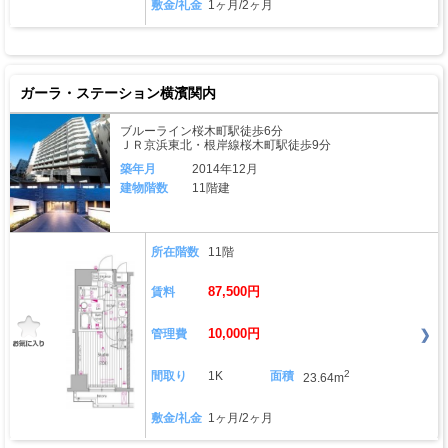
敷金/礼金
1ヶ月/2ヶ月
ガーラ・ステーション横濱関内
ブルーライン桜木町駅徒歩6分
ＪＲ京浜東北・根岸線桜木町駅徒歩9分
築年月
2014年12月
建物階数
11階建
所在階数
11階
87,500円
賃料
10,000円
管理費
2
間取り
1K
面積
23.64m
敷金/礼金
1ヶ月/2ヶ月