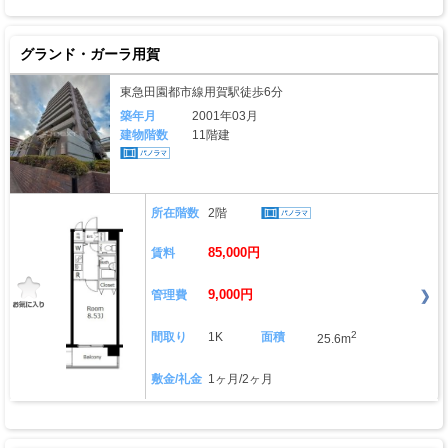
グランド・ガーラ用賀
東急田園都市線用賀駅徒歩6分
築年月
2001年03月
建物階数
11階建
所在階数
2階
85,000円
賃料
9,000円
管理費
2
間取り
1K
面積
25.6m
敷金/礼金
1ヶ月/2ヶ月