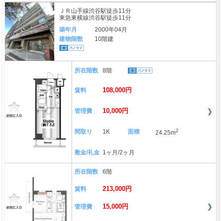
ＪＲ山手線渋谷駅徒歩11分
東急東横線渋谷駅徒歩11分
築年月
2000年04月
建物階数
10階建
所在階数
8階
108,000円
賃料
10,000円
管理費
2
間取り
1K
面積
24.25m
敷金/礼金
1ヶ月/2ヶ月
所在階数
6階
213,000円
賃料
15,000円
管理費