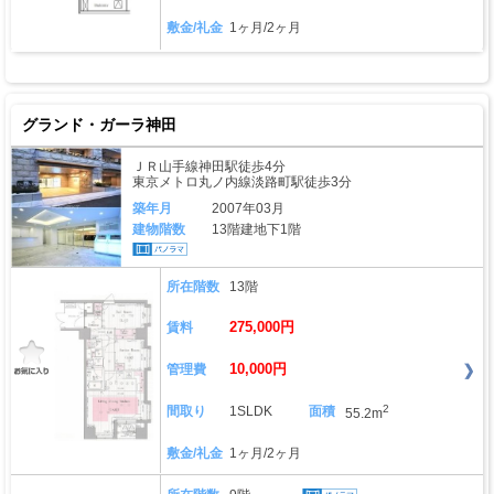
敷金/礼金
1ヶ月/2ヶ月
グランド・ガーラ神田
ＪＲ山手線神田駅徒歩4分
東京メトロ丸ノ内線淡路町駅徒歩3分
築年月
2007年03月
建物階数
13階建地下1階
所在階数
13階
275,000円
賃料
10,000円
管理費
2
間取り
1SLDK
面積
55.2m
敷金/礼金
1ヶ月/2ヶ月