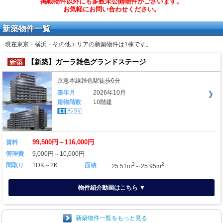
掲載物件以外にも多数未公開物件がございます。
お気軽にお問い合わせください。
新築物件一覧
現在東京・横浜・その他エリアの新築物件は
1棟
です。
【新築】ガーラ雑色グランドステージ
京急本線雑色駅徒歩6分
築年月
2026年10月
建物階数
10階建
99,500円～116,000円
賃料
管理費
9,000円～10,000円
2
2
間取り
1DK～2K
面積
25.51m
～25.95m
物件紹介動画はこちら ▼
新築物件一覧をもっと見る