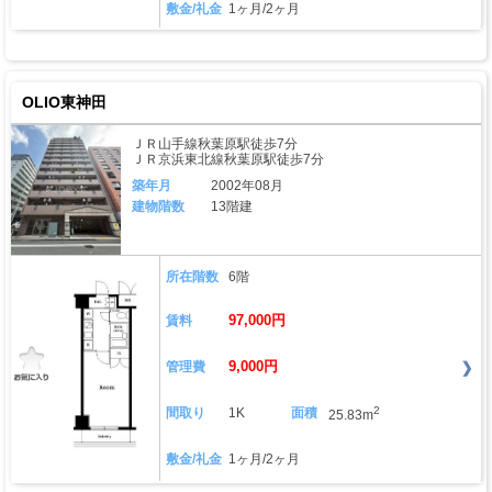
敷金/礼金
1ヶ月/2ヶ月
OLIO東神田
ＪＲ山手線秋葉原駅徒歩7分
ＪＲ京浜東北線秋葉原駅徒歩7分
築年月
2002年08月
建物階数
13階建
所在階数
6階
97,000円
賃料
9,000円
管理費
2
間取り
1K
面積
25.83m
敷金/礼金
1ヶ月/2ヶ月