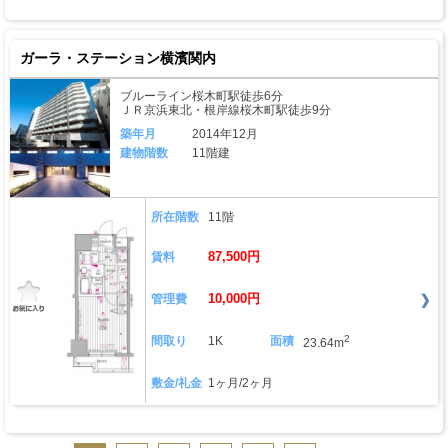
ガーラ・ステーション横濱関内
ブルーライン桜木町駅徒歩6分
ＪＲ京浜東北・根岸線桜木町駅徒歩9分
築年月
2014年12月
建物階数
11階建
所在階数
11階
87,500円
賃料
10,000円
管理費
2
間取り
1K
面積
23.64m
敷金/礼金
1ヶ月/2ヶ月