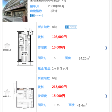
東急東横線渋谷駅徒歩11分
築年月
2000年04月
建物階数
10階建
所在階数
8階
108,000円
賃料
10,000円
管理費
2
間取り
1K
面積
24.25m
敷金/礼金
1ヶ月/2ヶ月
所在階数
6階
213,000円
賃料
15,000円
管理費
2
間取り
1LDK
面積
41.4m