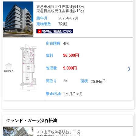
東急東横線元住吉駅徒歩13分
東急目黒線元住吉駅徒歩13分
築年月
2025年02月
建物階数
7階建
動画はこちら
所在階数
4階
96,500円
賃料
9,000円
管理費
2
間取り
2K
面積
25.94m
敷金/礼金
1ヶ月/2ヶ月
グランド・ガーラ渋谷松濤
ＪＲ山手線渋谷駅徒歩11分