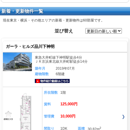
新着・更新物件一覧
現在東京・横浜・その他エリアの新着・更新物件は
60部屋
です。
並び替え
ガーラ・ヒルズ品川下神明
東急大井町線下神明駅徒歩4分
ＪＲ京浜東北線大井町駅徒歩14分
築年月
2019年07月
建物階数
6階建
動画はこちら
所在階数
1階
125,000円
賃料
10,000円
管理費
2
間取り
1DK
面積
30.82m