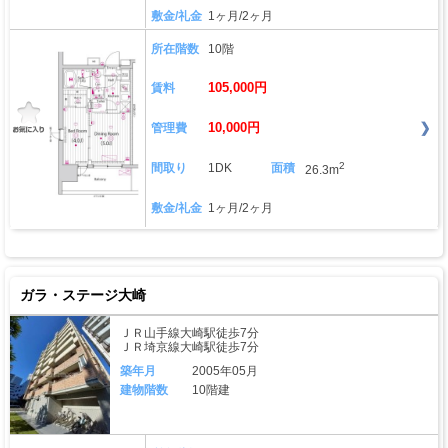
敷金/礼金
1ヶ月/2ヶ月
所在階数
10階
105,000円
賃料
10,000円
管理費
2
間取り
1DK
面積
26.3m
敷金/礼金
1ヶ月/2ヶ月
ガラ・ステージ大崎
ＪＲ山手線大崎駅徒歩7分
ＪＲ埼京線大崎駅徒歩7分
築年月
2005年05月
建物階数
10階建