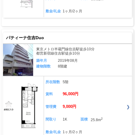
敷金/礼金
1ヶ月/2ヶ月
パティーナ住吉Duo
東京メトロ半蔵門線住吉駅徒歩10分
都営新宿線住吉駅徒歩10分
築年月
2019年08月
建物階数
8階建
所在階数
5階
96,000円
賃料
9,000円
管理費
2
間取り
1K
面積
25.8m
敷金/礼金
1ヶ月/2ヶ月