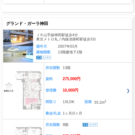
グランド・ガーラ神田
ＪＲ山手線神田駅徒歩4分
東京メトロ丸ノ内線淡路町駅徒歩3分
築年月
2007年03月
建物階数
13階建地下1階
所在階数
13階
275,000円
賃料
10,000円
管理費
2
間取り
1SLDK
面積
55.2m
敷金/礼金
1ヶ月/2ヶ月
所在階数
9階