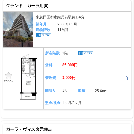
グランド・ガーラ用賀
東急田園都市線用賀駅徒歩6分
築年月
2001年03月
建物階数
11階建
所在階数
2階
85,000円
賃料
9,000円
管理費
2
間取り
1K
面積
25.6m
敷金/礼金
1ヶ月/2ヶ月
ガーラ・ヴィスタ元住吉