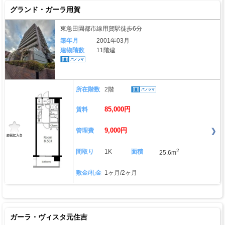
グランド・ガーラ用賀
東急田園都市線用賀駅徒歩6分
築年月
2001年03月
建物階数
11階建
所在階数
2階
85,000円
賃料
9,000円
管理費
2
間取り
1K
面積
25.6m
敷金/礼金
1ヶ月/2ヶ月
ガーラ・ヴィスタ元住吉