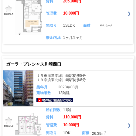
265,000円
賃料
10,000円
管理費
2
間取り
1SLDK
面積
55.2m
敷金/礼金
1ヶ月/2ヶ月
ガーラ・プレシャス川崎西口
ＪＲ東海道本線川崎駅徒歩8分
ＪＲ京浜東北線川崎駅徒歩8分
築年月
2023年03月
建物階数
13階建
動画はこちら
所在階数
11階
110,000円
賃料
10,000円
管理費
2
間取り
1DK
面積
26.39m