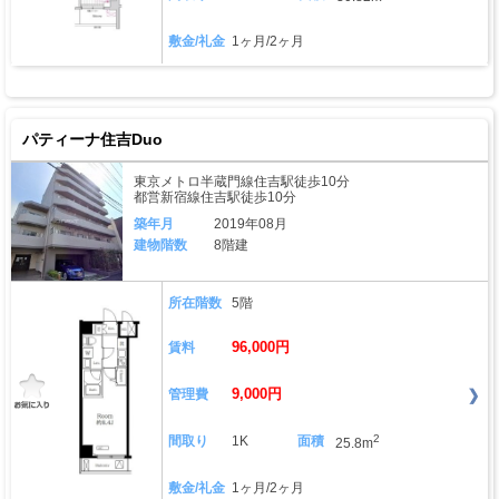
敷金/礼金
1ヶ月/2ヶ月
パティーナ住吉Duo
東京メトロ半蔵門線住吉駅徒歩10分
都営新宿線住吉駅徒歩10分
築年月
2019年08月
建物階数
8階建
所在階数
5階
96,000円
賃料
9,000円
管理費
2
間取り
1K
面積
25.8m
敷金/礼金
1ヶ月/2ヶ月