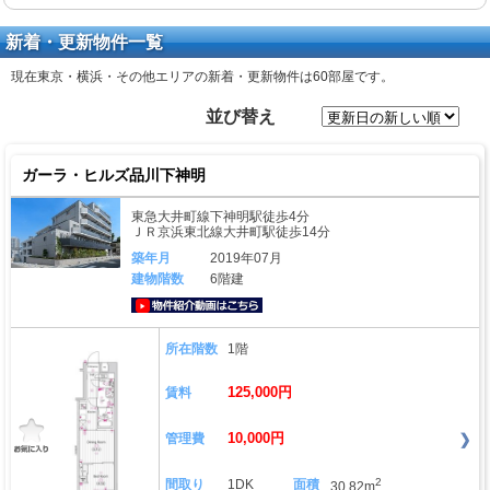
新着・更新物件一覧
現在東京・横浜・その他エリアの新着・更新物件は
60部屋
です。
並び替え
ガーラ・ヒルズ品川下神明
東急大井町線下神明駅徒歩4分
ＪＲ京浜東北線大井町駅徒歩14分
築年月
2019年07月
建物階数
6階建
動画はこちら
所在階数
1階
125,000円
賃料
10,000円
管理費
2
間取り
1DK
面積
30.82m