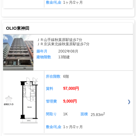
敷金/礼金
1ヶ月/2ヶ月
OLIO東神田
ＪＲ山手線秋葉原駅徒歩7分
ＪＲ京浜東北線秋葉原駅徒歩7分
築年月
2002年08月
建物階数
13階建
所在階数
6階
97,000円
賃料
9,000円
管理費
2
間取り
1K
面積
25.83m
敷金/礼金
1ヶ月/2ヶ月