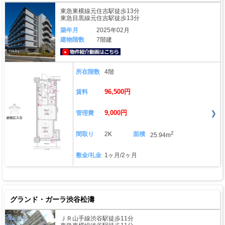
東急東横線元住吉駅徒歩13分
東急目黒線元住吉駅徒歩13分
築年月
2025年02月
建物階数
7階建
動画はこちら
所在階数
4階
96,500円
賃料
9,000円
管理費
2
間取り
2K
面積
25.94m
敷金/礼金
1ヶ月/2ヶ月
グランド・ガーラ渋谷松濤
ＪＲ山手線渋谷駅徒歩11分