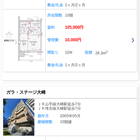
敷金/礼金
1ヶ月/2ヶ月
所在階数
10階
105,000円
賃料
10,000円
管理費
2
間取り
1DK
面積
26.3m
敷金/礼金
1ヶ月/2ヶ月
ガラ・ステージ大崎
ＪＲ山手線大崎駅徒歩7分
ＪＲ埼京線大崎駅徒歩7分
築年月
2005年05月
建物階数
10階建