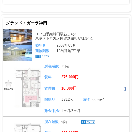
グランド・ガーラ神田
ＪＲ山手線神田駅徒歩4分
東京メトロ丸ノ内線淡路町駅徒歩3分
築年月
2007年03月
建物階数
13階建地下1階
所在階数
13階
275,000円
賃料
10,000円
管理費
2
間取り
1SLDK
面積
55.2m
敷金/礼金
1ヶ月/2ヶ月
所在階数
9階