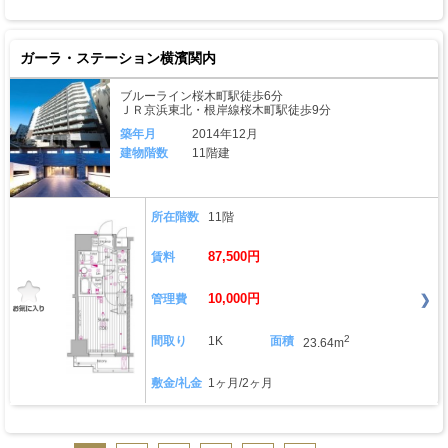
ガーラ・ステーション横濱関内
ブルーライン桜木町駅徒歩6分
ＪＲ京浜東北・根岸線桜木町駅徒歩9分
築年月
2014年12月
建物階数
11階建
所在階数
11階
87,500円
賃料
10,000円
管理費
2
間取り
1K
面積
23.64m
敷金/礼金
1ヶ月/2ヶ月