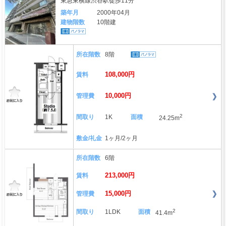
東急東横線渋谷駅徒歩11分
築年月
2000年04月
建物階数
10階建
所在階数
8階
108,000円
賃料
10,000円
管理費
2
間取り
1K
面積
24.25m
敷金/礼金
1ヶ月/2ヶ月
所在階数
6階
213,000円
賃料
15,000円
管理費
2
間取り
1LDK
面積
41.4m