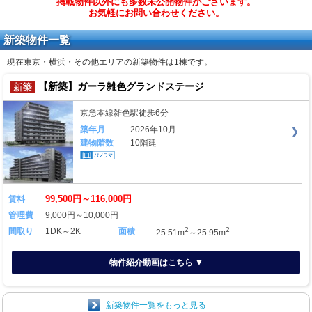
掲載物件以外にも多数未公開物件がございます。
お気軽にお問い合わせください。
新築物件一覧
現在東京・横浜・その他エリアの新築物件は
1棟
です。
【新築】ガーラ雑色グランドステージ
京急本線雑色駅徒歩6分
築年月
2026年10月
建物階数
10階建
99,500円～116,000円
賃料
管理費
9,000円～10,000円
2
2
間取り
1DK～2K
面積
25.51m
～25.95m
物件紹介動画はこちら ▼
新築物件一覧をもっと見る