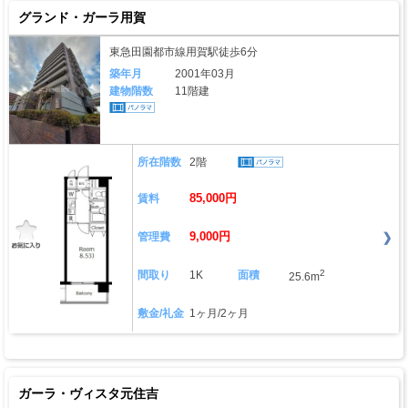
グランド・ガーラ用賀
東急田園都市線用賀駅徒歩6分
築年月
2001年03月
建物階数
11階建
所在階数
2階
85,000円
賃料
9,000円
管理費
2
間取り
1K
面積
25.6m
敷金/礼金
1ヶ月/2ヶ月
ガーラ・ヴィスタ元住吉