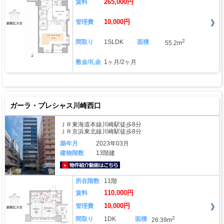
265,000円
賃料
10,000円
管理費
2
間取り
1SLDK
面積
55.2m
敷金/礼金
1ヶ月/2ヶ月
ガーラ・プレシャス川崎西口
ＪＲ東海道本線川崎駅徒歩8分
ＪＲ京浜東北線川崎駅徒歩8分
築年月
2023年03月
建物階数
13階建
動画はこちら
所在階数
11階
110,000円
賃料
10,000円
管理費
2
間取り
1DK
面積
26.39m