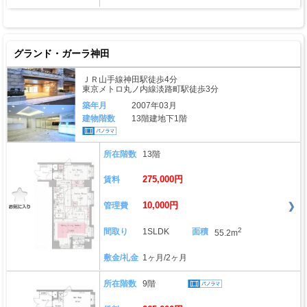
グランド・ガーラ神田
ＪＲ山手線神田駅徒歩4分
東京メトロ丸ノ内線淡路町駅徒歩3分
築年月
2007年03月
建物階数
13階建地下1階
所在階数
13階
275,000円
賃料
10,000円
管理費
2
間取り
1SLDK
面積
55.2m
敷金/礼金
1ヶ月/2ヶ月
所在階数
9階