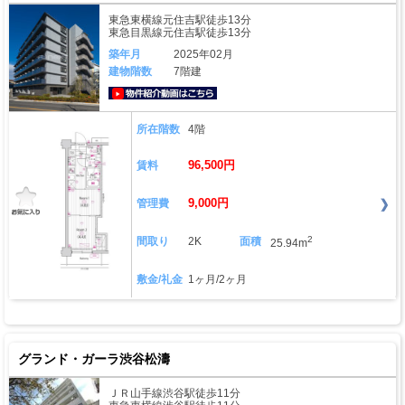
東急東横線元住吉駅徒歩13分
東急目黒線元住吉駅徒歩13分
築年月
2025年02月
建物階数
7階建
動画はこちら
所在階数
4階
96,500円
賃料
9,000円
管理費
2
間取り
2K
面積
25.94m
敷金/礼金
1ヶ月/2ヶ月
グランド・ガーラ渋谷松濤
ＪＲ山手線渋谷駅徒歩11分