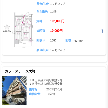
敷金/礼金
1ヶ月/2ヶ月
所在階数
10階
105,000円
賃料
10,000円
管理費
2
間取り
1DK
面積
26.3m
敷金/礼金
1ヶ月/2ヶ月
ガラ・ステージ大崎
ＪＲ山手線大崎駅徒歩7分
ＪＲ埼京線大崎駅徒歩7分
築年月
2005年05月
建物階数
10階建