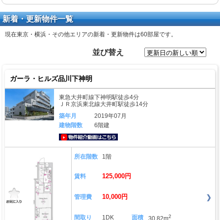
新着・更新物件一覧
現在東京・横浜・その他エリアの新着・更新物件は
60部屋
です。
並び替え
ガーラ・ヒルズ品川下神明
東急大井町線下神明駅徒歩4分
ＪＲ京浜東北線大井町駅徒歩14分
築年月
2019年07月
建物階数
6階建
動画はこちら
所在階数
1階
125,000円
賃料
10,000円
管理費
2
間取り
1DK
面積
30.82m