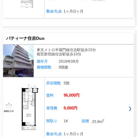
敷金/礼金
1ヶ月/2ヶ月
パティーナ住吉Duo
東京メトロ半蔵門線住吉駅徒歩10分
都営新宿線住吉駅徒歩10分
築年月
2019年08月
建物階数
8階建
所在階数
5階
96,000円
賃料
9,000円
管理費
2
間取り
1K
面積
25.8m
敷金/礼金
1ヶ月/2ヶ月