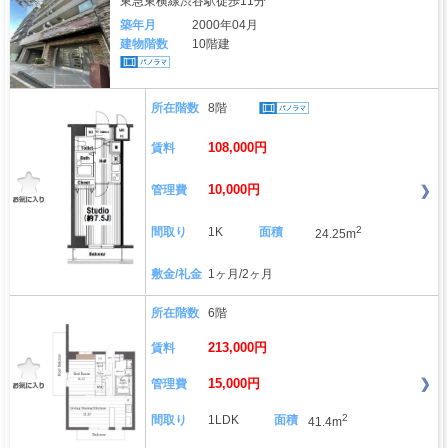
東急東横線渋谷駅徒歩11分
築年月
2000年04月
建物階数
10階建
所在階数
8階
108,000円
賃料
10,000円
管理費
2
間取り
1K
面積
24.25m
敷金/礼金
1ヶ月/2ヶ月
所在階数
6階
213,000円
賃料
15,000円
管理費
2
間取り
1LDK
面積
41.4m