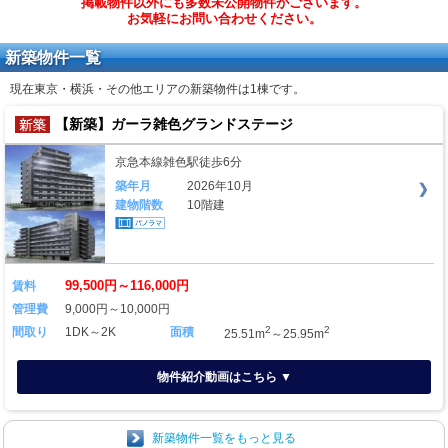
掲載物件以外にも多数未公開物件がございます。
お気軽にお問い合わせください。
新築物件一覧
現在東京・横浜・その他エリアの新築物件は
1棟
です。
【新築】ガーラ雑色グランドステージ
京急本線雑色駅徒歩6分
築年月
2026年10月
建物階数
10階建
99,500円～116,000円
賃料
管理費
9,000円～10,000円
2
2
間取り
1DK～2K
面積
25.51m
～25.95m
物件紹介動画はこちら ▼
新築物件一覧をもっと見る