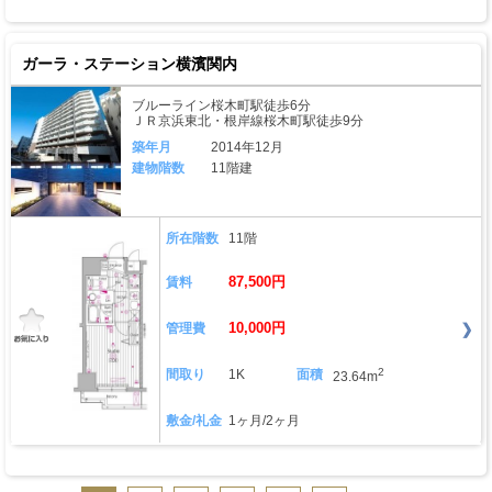
ガーラ・ステーション横濱関内
ブルーライン桜木町駅徒歩6分
ＪＲ京浜東北・根岸線桜木町駅徒歩9分
築年月
2014年12月
建物階数
11階建
所在階数
11階
87,500円
賃料
10,000円
管理費
2
間取り
1K
面積
23.64m
敷金/礼金
1ヶ月/2ヶ月