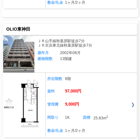
敷金/礼金
1ヶ月/2ヶ月
OLIO東神田
ＪＲ山手線秋葉原駅徒歩7分
ＪＲ京浜東北線秋葉原駅徒歩7分
築年月
2002年08月
建物階数
13階建
所在階数
6階
97,000円
賃料
9,000円
管理費
2
間取り
1K
面積
25.83m
敷金/礼金
1ヶ月/2ヶ月