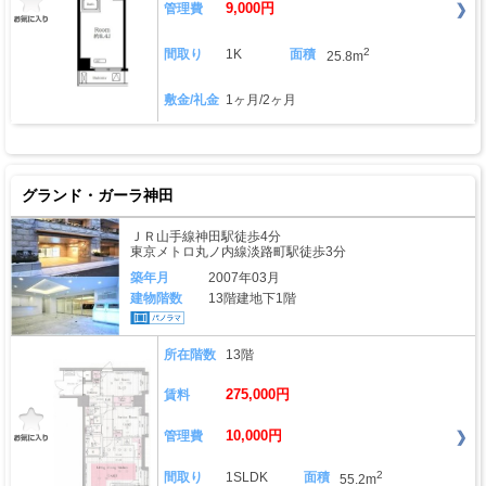
9,000円
管理費
2
間取り
1K
面積
25.8m
敷金/礼金
1ヶ月/2ヶ月
グランド・ガーラ神田
ＪＲ山手線神田駅徒歩4分
東京メトロ丸ノ内線淡路町駅徒歩3分
築年月
2007年03月
建物階数
13階建地下1階
所在階数
13階
275,000円
賃料
10,000円
管理費
2
間取り
1SLDK
面積
55.2m