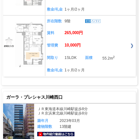
敷金/礼金
1ヶ月/2ヶ月
所在階数
9階
265,000円
賃料
10,000円
管理費
2
間取り
1SLDK
面積
55.2m
敷金/礼金
1ヶ月/2ヶ月
ガーラ・プレシャス川崎西口
ＪＲ東海道本線川崎駅徒歩8分
ＪＲ京浜東北線川崎駅徒歩8分
築年月
2023年03月
建物階数
13階建
動画はこちら