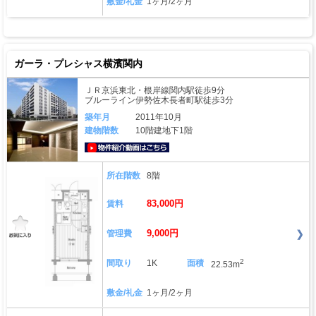
敷金/礼金
1ヶ月/2ヶ月
ガーラ・プレシャス横濱関内
ＪＲ京浜東北・根岸線関内駅徒歩9分
ブルーライン伊勢佐木長者町駅徒歩3分
築年月
2011年10月
建物階数
10階建地下1階
動画はこちら
所在階数
8階
83,000円
賃料
9,000円
管理費
2
間取り
1K
面積
22.53m
敷金/礼金
1ヶ月/2ヶ月