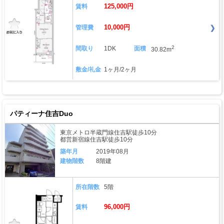
125,000円
賃料
10,000円
管理費
2
間取り
1DK
面積
30.82m
敷金/礼金
1ヶ月/2ヶ月
パティーナ住吉Duo
東京メトロ半蔵門線住吉駅徒歩10分
都営新宿線住吉駅徒歩10分
築年月
2019年08月
建物階数
8階建
所在階数
5階
96,000円
賃料