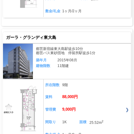
敷金/礼金
1ヶ月/2ヶ月
ガーラ・グランディ東大島
都営新宿線東大島駅徒歩10分
都営バス東砂団地 停留所駅徒歩1分
築年月
2015年08月
建物階数
11階建
所在階数
9階
88,000円
賃料
9,000円
管理費
2
間取り
1K
面積
25.52m