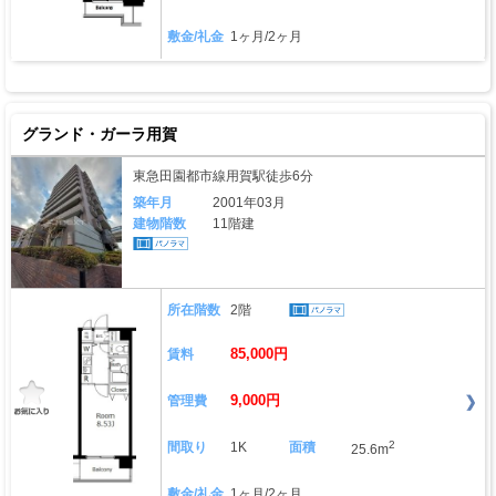
敷金/礼金
1ヶ月/2ヶ月
グランド・ガーラ用賀
東急田園都市線用賀駅徒歩6分
築年月
2001年03月
建物階数
11階建
所在階数
2階
85,000円
賃料
9,000円
管理費
2
間取り
1K
面積
25.6m
敷金/礼金
1ヶ月/2ヶ月