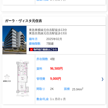
ガーラ・ヴィスタ元住吉
東急東横線元住吉駅徒歩13分
東急目黒線元住吉駅徒歩13分
築年月
2025年02月
建物階数
7階建
動画はこちら
所在階数
4階
96,500円
賃料
9,000円
管理費
2
間取り
2K
面積
25.94m
敷金/礼金
1ヶ月/2ヶ月