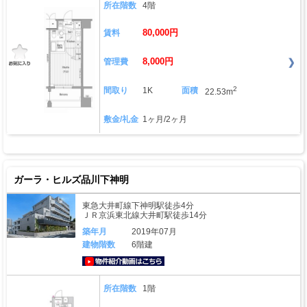
所在階数
4階
80,000円
賃料
8,000円
管理費
2
間取り
1K
面積
22.53m
敷金/礼金
1ヶ月/2ヶ月
ガーラ・ヒルズ品川下神明
東急大井町線下神明駅徒歩4分
ＪＲ京浜東北線大井町駅徒歩14分
築年月
2019年07月
建物階数
6階建
動画はこちら
所在階数
1階