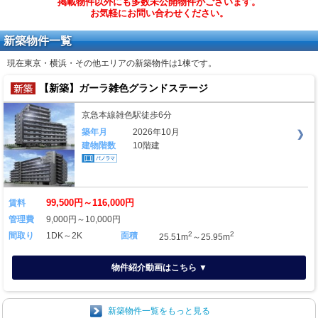
掲載物件以外にも多数未公開物件がございます。
お気軽にお問い合わせください。
新築物件一覧
現在東京・横浜・その他エリアの新築物件は
1棟
です。
【新築】ガーラ雑色グランドステージ
京急本線雑色駅徒歩6分
築年月
2026年10月
建物階数
10階建
99,500円～116,000円
賃料
管理費
9,000円～10,000円
2
2
間取り
1DK～2K
面積
25.51m
～25.95m
物件紹介動画はこちら ▼
新築物件一覧をもっと見る