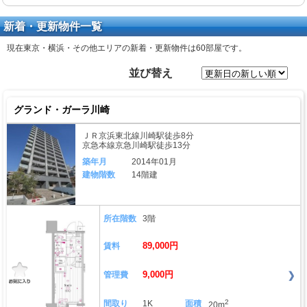
新着・更新物件一覧
現在東京・横浜・その他エリアの新着・更新物件は
60部屋
です。
並び替え
グランド・ガーラ川崎
ＪＲ京浜東北線川崎駅徒歩8分
京急本線京急川崎駅徒歩13分
築年月
2014年01月
建物階数
14階建
所在階数
3階
89,000円
賃料
9,000円
管理費
2
間取り
1K
面積
20m