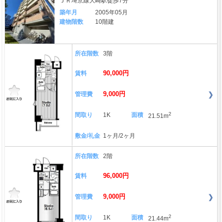
ＪＲ埼京線大崎駅徒歩7分
築年月
2005年05月
建物階数
10階建
所在階数
3階
90,000円
賃料
9,000円
管理費
2
間取り
1K
面積
21.51m
敷金/礼金
1ヶ月/2ヶ月
所在階数
2階
96,000円
賃料
9,000円
管理費
2
間取り
1K
面積
21.44m