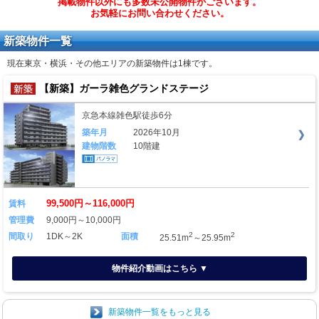
掲載物件以外にも多数未公開物件がございます。
お気軽にお問い合わせください。
新築物件一覧
現在東京・横浜・その他エリアの新築物件は
1棟
です。
【新築】ガーラ雑色グランドステージ
京急本線雑色駅徒歩6分
築年月
2026年10月
建物階数
10階建
99,500円～116,000円
賃料
管理費
9,000円～10,000円
2
2
間取り
1DK～2K
面積
25.51m
～25.95m
物件紹介動画はこちら ▼
新築物件一覧をもっと見る