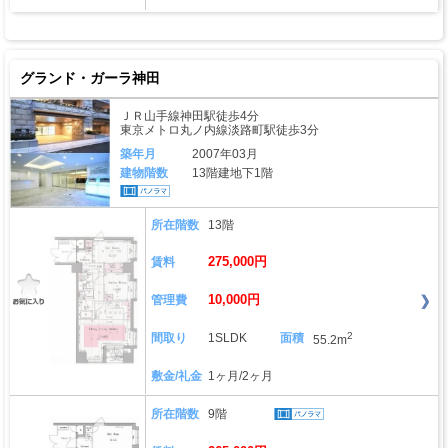
グランド・ガーラ神田
ＪＲ山手線神田駅徒歩4分
東京メトロ丸ノ内線淡路町駅徒歩3分
築年月
2007年03月
建物階数
13階建地下1階
所在階数
13階
275,000円
賃料
10,000円
管理費
2
間取り
1SLDK
面積
55.2m
敷金/礼金
1ヶ月/2ヶ月
所在階数
9階