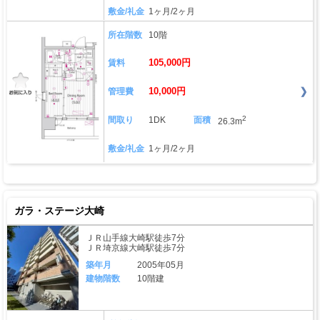
敷金/礼金
1ヶ月/2ヶ月
所在階数
10階
105,000円
賃料
10,000円
管理費
2
間取り
1DK
面積
26.3m
敷金/礼金
1ヶ月/2ヶ月
ガラ・ステージ大崎
ＪＲ山手線大崎駅徒歩7分
ＪＲ埼京線大崎駅徒歩7分
築年月
2005年05月
建物階数
10階建