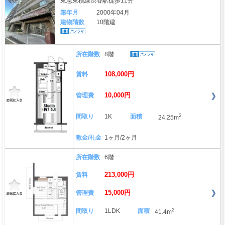
東急東横線渋谷駅徒歩11分
築年月
2000年04月
建物階数
10階建
所在階数
8階
108,000円
賃料
10,000円
管理費
2
間取り
1K
面積
24.25m
敷金/礼金
1ヶ月/2ヶ月
所在階数
6階
213,000円
賃料
15,000円
管理費
2
間取り
1LDK
面積
41.4m