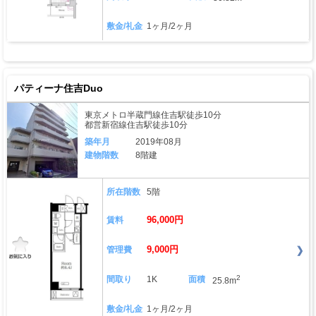
敷金/礼金
1ヶ月/2ヶ月
パティーナ住吉Duo
東京メトロ半蔵門線住吉駅徒歩10分
都営新宿線住吉駅徒歩10分
築年月
2019年08月
建物階数
8階建
所在階数
5階
96,000円
賃料
9,000円
管理費
2
間取り
1K
面積
25.8m
敷金/礼金
1ヶ月/2ヶ月