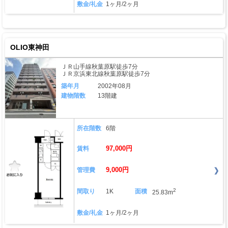
敷金/礼金
1ヶ月/2ヶ月
OLIO東神田
ＪＲ山手線秋葉原駅徒歩7分
ＪＲ京浜東北線秋葉原駅徒歩7分
築年月
2002年08月
建物階数
13階建
所在階数
6階
97,000円
賃料
9,000円
管理費
2
間取り
1K
面積
25.83m
敷金/礼金
1ヶ月/2ヶ月