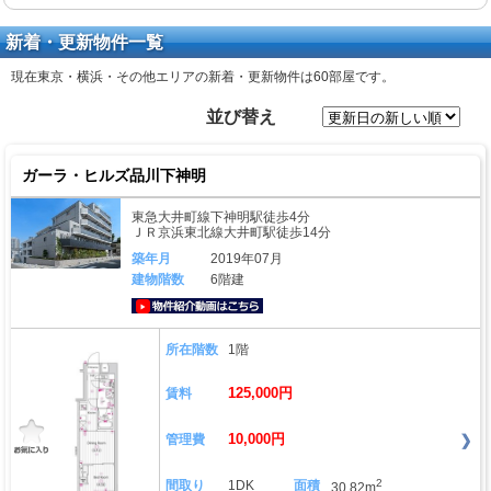
新着・更新物件一覧
現在東京・横浜・その他エリアの新着・更新物件は
60部屋
です。
並び替え
ガーラ・ヒルズ品川下神明
東急大井町線下神明駅徒歩4分
ＪＲ京浜東北線大井町駅徒歩14分
築年月
2019年07月
建物階数
6階建
動画はこちら
所在階数
1階
125,000円
賃料
10,000円
管理費
2
間取り
1DK
面積
30.82m