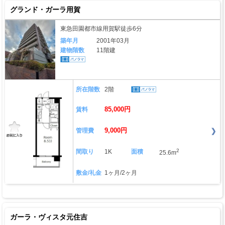
グランド・ガーラ用賀
東急田園都市線用賀駅徒歩6分
築年月
2001年03月
建物階数
11階建
所在階数
2階
85,000円
賃料
9,000円
管理費
2
間取り
1K
面積
25.6m
敷金/礼金
1ヶ月/2ヶ月
ガーラ・ヴィスタ元住吉