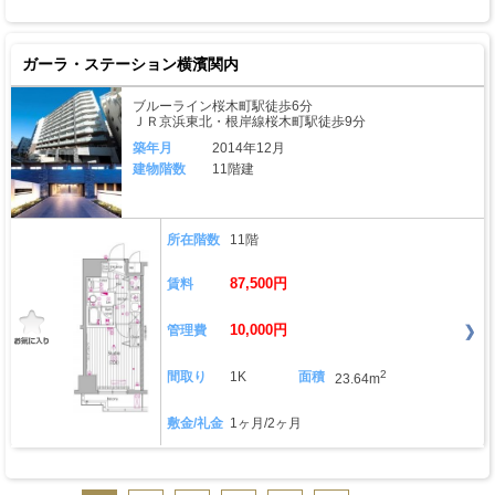
ガーラ・ステーション横濱関内
ブルーライン桜木町駅徒歩6分
ＪＲ京浜東北・根岸線桜木町駅徒歩9分
築年月
2014年12月
建物階数
11階建
所在階数
11階
87,500円
賃料
10,000円
管理費
2
間取り
1K
面積
23.64m
敷金/礼金
1ヶ月/2ヶ月