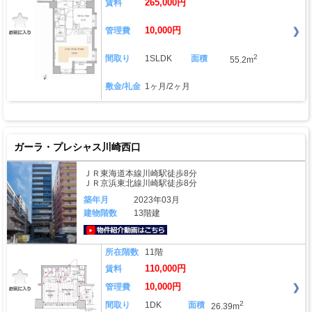
265,000円
賃料
10,000円
管理費
2
間取り
1SLDK
面積
55.2m
敷金/礼金
1ヶ月/2ヶ月
ガーラ・プレシャス川崎西口
ＪＲ東海道本線川崎駅徒歩8分
ＪＲ京浜東北線川崎駅徒歩8分
築年月
2023年03月
建物階数
13階建
動画はこちら
所在階数
11階
110,000円
賃料
10,000円
管理費
2
間取り
1DK
面積
26.39m