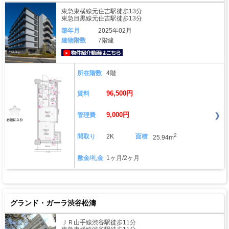
東急東横線元住吉駅徒歩13分
東急目黒線元住吉駅徒歩13分
築年月
2025年02月
建物階数
7階建
動画はこちら
所在階数
4階
96,500円
賃料
9,000円
管理費
2
間取り
2K
面積
25.94m
敷金/礼金
1ヶ月/2ヶ月
グランド・ガーラ渋谷松濤
ＪＲ山手線渋谷駅徒歩11分