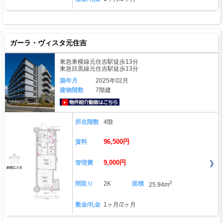
ガーラ・ヴィスタ元住吉
東急東横線元住吉駅徒歩13分
東急目黒線元住吉駅徒歩13分
築年月
2025年02月
建物階数
7階建
動画はこちら
所在階数
4階
96,500円
賃料
9,000円
管理費
2
間取り
2K
面積
25.94m
敷金/礼金
1ヶ月/2ヶ月