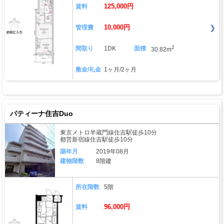
125,000円
賃料
10,000円
管理費
2
間取り
1DK
面積
30.82m
敷金/礼金
1ヶ月/2ヶ月
パティーナ住吉Duo
東京メトロ半蔵門線住吉駅徒歩10分
都営新宿線住吉駅徒歩10分
築年月
2019年08月
建物階数
8階建
所在階数
5階
96,000円
賃料