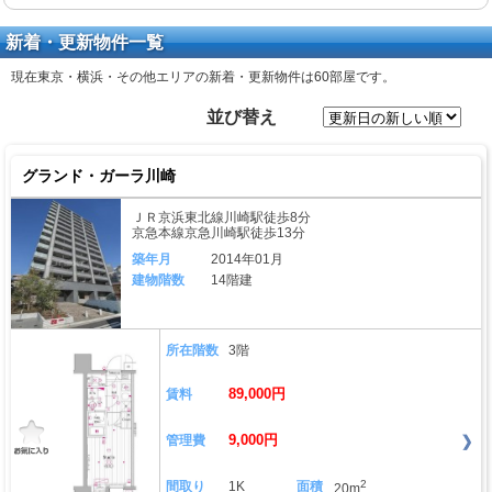
新着・更新物件一覧
現在東京・横浜・その他エリアの新着・更新物件は
60部屋
です。
並び替え
グランド・ガーラ川崎
ＪＲ京浜東北線川崎駅徒歩8分
京急本線京急川崎駅徒歩13分
築年月
2014年01月
建物階数
14階建
所在階数
3階
89,000円
賃料
9,000円
管理費
2
間取り
1K
面積
20m