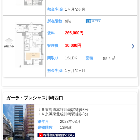
敷金/礼金
1ヶ月/2ヶ月
所在階数
9階
265,000円
賃料
10,000円
管理費
2
間取り
1SLDK
面積
55.2m
敷金/礼金
1ヶ月/2ヶ月
ガーラ・プレシャス川崎西口
ＪＲ東海道本線川崎駅徒歩8分
ＪＲ京浜東北線川崎駅徒歩8分
築年月
2023年03月
建物階数
13階建
動画はこちら