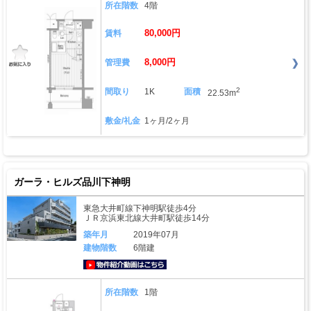
所在階数
4階
80,000円
賃料
8,000円
管理費
2
間取り
1K
面積
22.53m
敷金/礼金
1ヶ月/2ヶ月
ガーラ・ヒルズ品川下神明
東急大井町線下神明駅徒歩4分
ＪＲ京浜東北線大井町駅徒歩14分
築年月
2019年07月
建物階数
6階建
動画はこちら
所在階数
1階