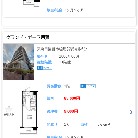
敷金/礼金
1ヶ月/2ヶ月
グランド・ガーラ用賀
東急田園都市線用賀駅徒歩6分
築年月
2001年03月
建物階数
11階建
所在階数
2階
85,000円
賃料
9,000円
管理費
2
間取り
1K
面積
25.6m
敷金/礼金
1ヶ月/2ヶ月