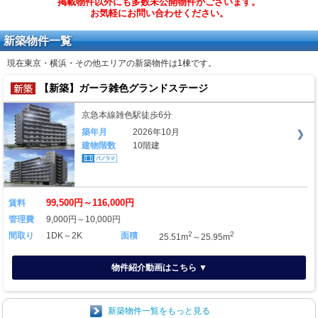
掲載物件以外にも多数未公開物件がございます。
お気軽にお問い合わせください。
新築物件一覧
現在東京・横浜・その他エリアの新築物件は
1棟
です。
【新築】ガーラ雑色グランドステージ
京急本線雑色駅徒歩6分
築年月
2026年10月
建物階数
10階建
99,500円～116,000円
賃料
管理費
9,000円～10,000円
2
2
間取り
1DK～2K
面積
25.51m
～25.95m
物件紹介動画はこちら ▼
新築物件一覧をもっと見る