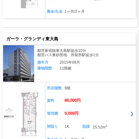
敷金/礼金
1ヶ月/2ヶ月
ガーラ・グランディ東大島
都営新宿線東大島駅徒歩10分
都営バス東砂団地 停留所駅徒歩1分
築年月
2015年08月
建物階数
11階建
所在階数
9階
88,000円
賃料
9,000円
管理費
2
間取り
1K
面積
25.52m