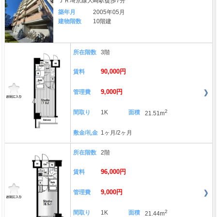
ＪＲ埼京線大崎駅徒歩7分
築年月
2005年05月
建物階数
10階建
所在階数
3階
90,000円
賃料
9,000円
管理費
2
間取り
1K
面積
21.51m
敷金/礼金
1ヶ月/2ヶ月
所在階数
2階
96,000円
賃料
9,000円
管理費
2
間取り
1K
面積
21.44m