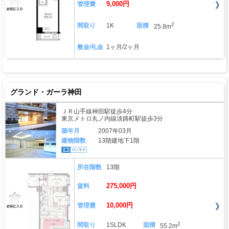
9,000円
管理費
2
間取り
1K
面積
25.8m
敷金/礼金
1ヶ月/2ヶ月
グランド・ガーラ神田
ＪＲ山手線神田駅徒歩4分
東京メトロ丸ノ内線淡路町駅徒歩3分
築年月
2007年03月
建物階数
13階建地下1階
所在階数
13階
275,000円
賃料
10,000円
管理費
2
間取り
1SLDK
面積
55.2m