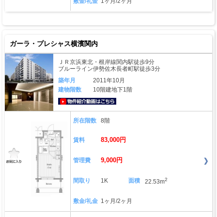
敷金/礼金
1ヶ月/2ヶ月
ガーラ・プレシャス横濱関内
ＪＲ京浜東北・根岸線関内駅徒歩9分
ブルーライン伊勢佐木長者町駅徒歩3分
築年月
2011年10月
建物階数
10階建地下1階
動画はこちら
所在階数
8階
83,000円
賃料
9,000円
管理費
2
間取り
1K
面積
22.53m
敷金/礼金
1ヶ月/2ヶ月