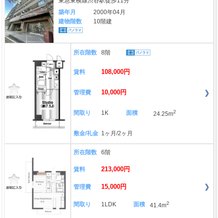
東急東横線渋谷駅徒歩11分
築年月
2000年04月
建物階数
10階建
所在階数
8階
108,000円
賃料
10,000円
管理費
2
間取り
1K
面積
24.25m
敷金/礼金
1ヶ月/2ヶ月
所在階数
6階
213,000円
賃料
15,000円
管理費
2
間取り
1LDK
面積
41.4m