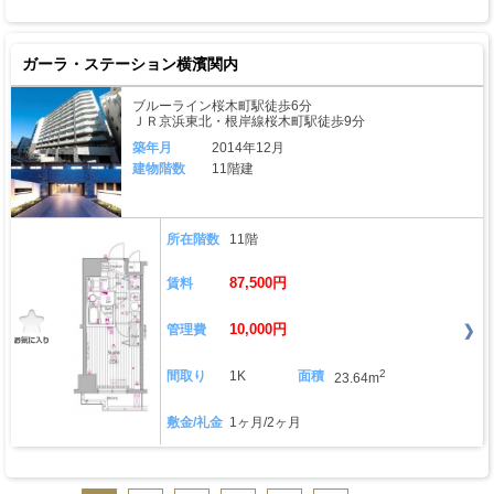
ガーラ・ステーション横濱関内
ブルーライン桜木町駅徒歩6分
ＪＲ京浜東北・根岸線桜木町駅徒歩9分
築年月
2014年12月
建物階数
11階建
所在階数
11階
87,500円
賃料
10,000円
管理費
2
間取り
1K
面積
23.64m
敷金/礼金
1ヶ月/2ヶ月