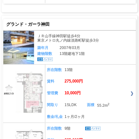
グランド・ガーラ神田
ＪＲ山手線神田駅徒歩4分
東京メトロ丸ノ内線淡路町駅徒歩3分
築年月
2007年03月
建物階数
13階建地下1階
所在階数
13階
275,000円
賃料
10,000円
管理費
2
間取り
1SLDK
面積
55.2m
敷金/礼金
1ヶ月/2ヶ月
所在階数
9階