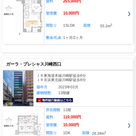
265,000円
賃料
10,000円
管理費
2
間取り
1SLDK
面積
55.2m
敷金/礼金
1ヶ月/2ヶ月
ガーラ・プレシャス川崎西口
ＪＲ東海道本線川崎駅徒歩8分
ＪＲ京浜東北線川崎駅徒歩8分
築年月
2023年03月
建物階数
13階建
動画はこちら
所在階数
11階
110,000円
賃料
10,000円
管理費
2
間取り
1DK
面積
26.39m