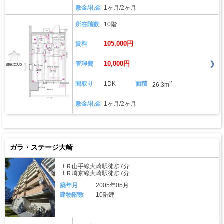
敷金/礼金
1ヶ月/2ヶ月
所在階数
10階
105,000円
賃料
10,000円
管理費
2
間取り
1DK
面積
26.3m
敷金/礼金
1ヶ月/2ヶ月
ガラ・ステージ大崎
ＪＲ山手線大崎駅徒歩7分
ＪＲ埼京線大崎駅徒歩7分
築年月
2005年05月
建物階数
10階建