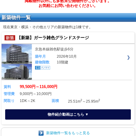
掲載物件以外にも多数未公開物件がございます。
お気軽にお問い合わせください。
新築物件一覧
現在東京・横浜・その他エリアの新築物件は
1棟
です。
【新築】ガーラ雑色グランドステージ
京急本線雑色駅徒歩6分
築年月
2026年10月
建物階数
10階建
99,500円～116,000円
賃料
管理費
9,000円～10,000円
2
2
間取り
1DK～2K
面積
25.51m
～25.95m
物件紹介動画はこちら ▼
新築物件一覧をもっと見る