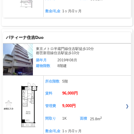
敷金/礼金
1ヶ月/2ヶ月
パティーナ住吉Duo
東京メトロ半蔵門線住吉駅徒歩10分
都営新宿線住吉駅徒歩10分
築年月
2019年08月
建物階数
8階建
所在階数
5階
96,000円
賃料
9,000円
管理費
2
間取り
1K
面積
25.8m
敷金/礼金
1ヶ月/2ヶ月