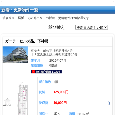
新着・更新物件一覧
現在東京・横浜・その他エリアの新着・更新物件は
60部屋
です。
並び替え
ガーラ・ヒルズ品川下神明
東急大井町線下神明駅徒歩4分
ＪＲ京浜東北線大井町駅徒歩14分
築年月
2019年07月
建物階数
6階建
動画はこちら
所在階数
1階
125,000円
賃料
10,000円
管理費
2
間取り
1DK
面積
30.82m