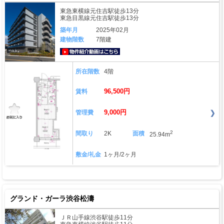
東急東横線元住吉駅徒歩13分
東急目黒線元住吉駅徒歩13分
築年月
2025年02月
建物階数
7階建
動画はこちら
所在階数
4階
96,500円
賃料
9,000円
管理費
2
間取り
2K
面積
25.94m
敷金/礼金
1ヶ月/2ヶ月
グランド・ガーラ渋谷松濤
ＪＲ山手線渋谷駅徒歩11分