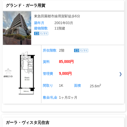
グランド・ガーラ用賀
東急田園都市線用賀駅徒歩6分
築年月
2001年03月
建物階数
11階建
所在階数
2階
85,000円
賃料
9,000円
管理費
2
間取り
1K
面積
25.6m
敷金/礼金
1ヶ月/2ヶ月
ガーラ・ヴィスタ元住吉