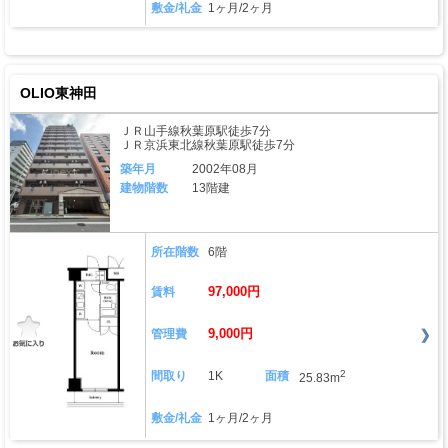
敷金/礼金
1ヶ月/2ヶ月
OLIO東神田
ＪＲ山手線秋葉原駅徒歩7分
ＪＲ京浜東北線秋葉原駅徒歩7分
築年月
2002年08月
建物階数
13階建
所在階数
6階
97,000円
賃料
9,000円
管理費
2
間取り
1K
面積
25.83m
敷金/礼金
1ヶ月/2ヶ月