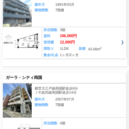
築年月
1991年03月
建物階数
7階建
所在階数
3階
106,000円
賃料
12,000円
管理費
2
間取り
1LDK
面積
43.08m
敷金/礼金
1ヶ月/2ヶ月
ガーラ・シティ両国
都営大江戸線両国駅徒歩6分
ＪＲ総武線両国駅徒歩14分
築年月
2007年07月
建物階数
7階建
所在階数
4階