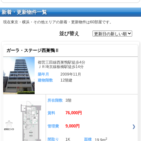
新着・更新物件一覧
現在東京・横浜・その他エリアの新着・更新物件は
60部屋
です。
並び替え
ガーラ・ステージ西巣鴨Ⅱ
都営三田線西巣鴨駅徒歩4分
ＪＲ埼京線板橋駅徒歩14分
築年月
2009年11月
建物階数
12階建
所在階数
3階
76,000円
賃料
9,000円
管理費
2
間取り
1K
面積
19.9m