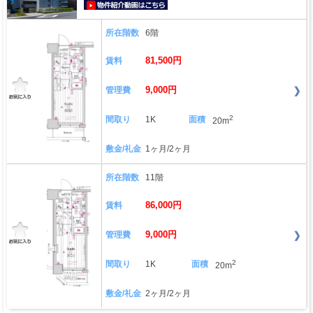
動画はこちら
所在階数
6階
81,500円
賃料
9,000円
管理費
2
間取り
1K
面積
20m
敷金/礼金
1ヶ月/2ヶ月
所在階数
11階
86,000円
賃料
9,000円
管理費
2
間取り
1K
面積
20m
敷金/礼金
2ヶ月/2ヶ月