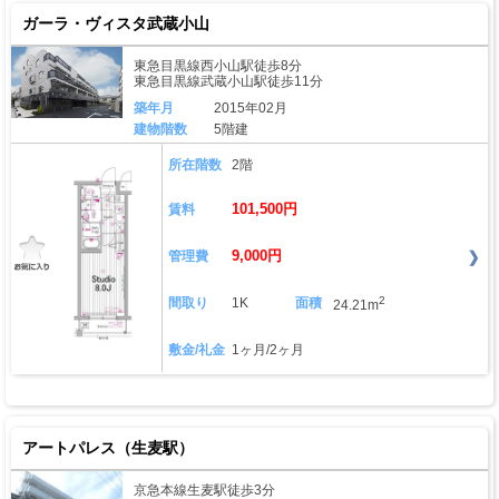
ガーラ・ヴィスタ武蔵小山
東急目黒線西小山駅徒歩8分
東急目黒線武蔵小山駅徒歩11分
築年月
2015年02月
建物階数
5階建
所在階数
2階
101,500円
賃料
9,000円
管理費
2
間取り
1K
面積
24.21m
敷金/礼金
1ヶ月/2ヶ月
アートパレス（生麦駅）
京急本線生麦駅徒歩3分