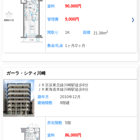
90,000円
賃料
9,000円
管理費
2
間取り
1K
面積
21.38m
敷金/礼金
1ヶ月/2ヶ月
ガーラ・シティ川崎
ＪＲ京浜東北線川崎駅徒歩8分
ＪＲ東海道本線川崎駅徒歩8分
築年月
2010年12月
建物階数
9階建
所在階数
5階
86,000円
賃料