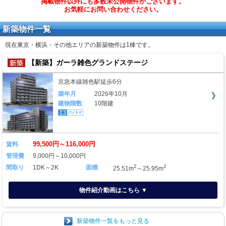
掲載物件以外にも多数未公開物件がございます。
お気軽にお問い合わせください。
新築物件一覧
現在東京・横浜・その他エリアの新築物件は
1棟
です。
【新築】ガーラ雑色グランドステージ
京急本線雑色駅徒歩6分
築年月
2026年10月
建物階数
10階建
99,500円～116,000円
賃料
管理費
9,000円～10,000円
2
2
間取り
1DK～2K
面積
25.51m
～25.95m
物件紹介動画はこちら ▼
新築物件一覧をもっと見る