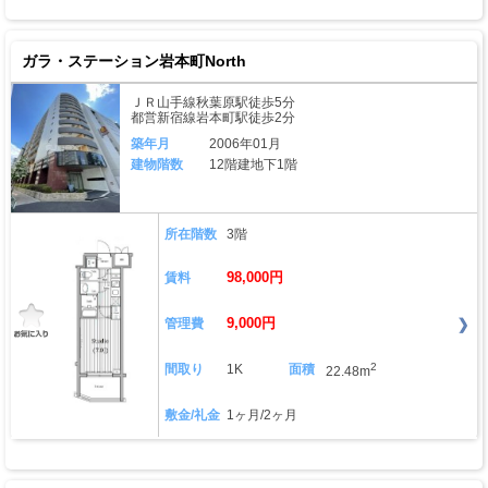
ガラ・ステーション岩本町North
ＪＲ山手線秋葉原駅徒歩5分
都営新宿線岩本町駅徒歩2分
築年月
2006年01月
建物階数
12階建地下1階
所在階数
3階
98,000円
賃料
9,000円
管理費
2
間取り
1K
面積
22.48m
敷金/礼金
1ヶ月/2ヶ月