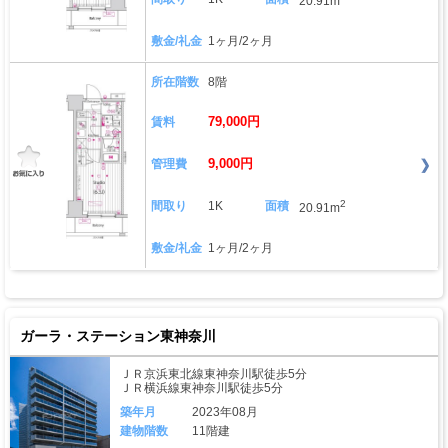
20.91m
敷金/礼金
1ヶ月/2ヶ月
所在階数
8階
79,000円
賃料
9,000円
管理費
2
間取り
1K
面積
20.91m
敷金/礼金
1ヶ月/2ヶ月
ガーラ・ステーション東神奈川
ＪＲ京浜東北線東神奈川駅徒歩5分
ＪＲ横浜線東神奈川駅徒歩5分
築年月
2023年08月
建物階数
11階建