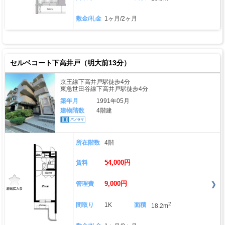
敷金/礼金
1ヶ月/2ヶ月
セルベコート下高井戸（明大前13分）
京王線下高井戸駅徒歩4分
東急世田谷線下高井戸駅徒歩4分
築年月
1991年05月
建物階数
4階建
所在階数
4階
54,000円
賃料
9,000円
管理費
2
間取り
1K
面積
18.2m