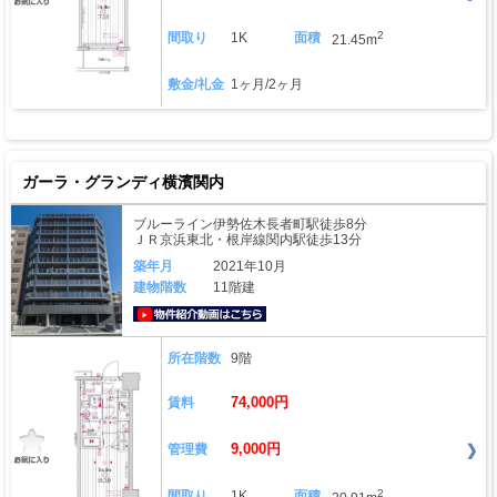
2
間取り
1K
面積
21.45m
敷金/礼金
1ヶ月/2ヶ月
ガーラ・グランディ横濱関内
ブルーライン伊勢佐木長者町駅徒歩8分
ＪＲ京浜東北・根岸線関内駅徒歩13分
築年月
2021年10月
建物階数
11階建
動画はこちら
所在階数
9階
74,000円
賃料
9,000円
管理費
2
間取り
1K
面積