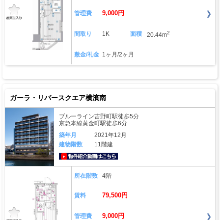
9,000円
管理費
2
間取り
1K
面積
20.44m
敷金/礼金
1ヶ月/2ヶ月
ガーラ・リバースクエア横濱南
ブルーライン吉野町駅徒歩5分
京急本線黄金町駅徒歩6分
築年月
2021年12月
建物階数
11階建
動画はこちら
所在階数
4階
79,500円
賃料
9,000円
管理費