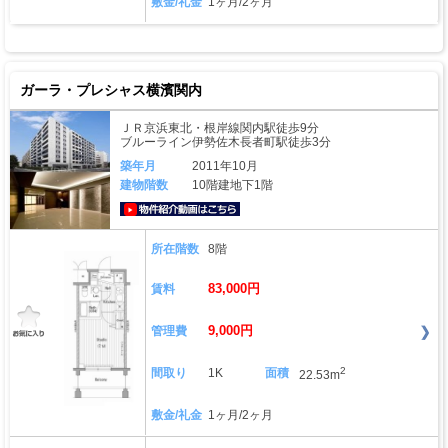
敷金/礼金
1ヶ月/2ヶ月
ガーラ・プレシャス横濱関内
ＪＲ京浜東北・根岸線関内駅徒歩9分
ブルーライン伊勢佐木長者町駅徒歩3分
築年月
2011年10月
建物階数
10階建地下1階
動画はこちら
所在階数
8階
83,000円
賃料
9,000円
管理費
2
間取り
1K
面積
22.53m
敷金/礼金
1ヶ月/2ヶ月