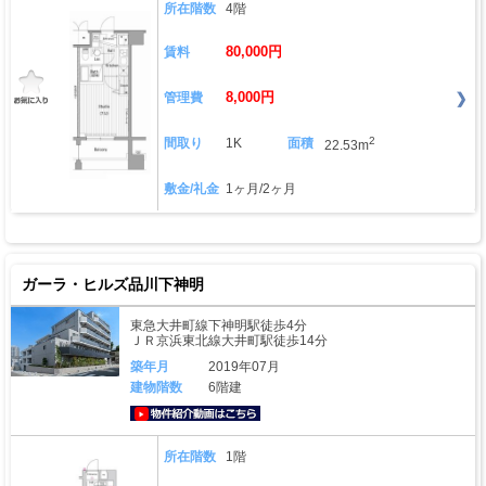
所在階数
4階
80,000円
賃料
8,000円
管理費
2
間取り
1K
面積
22.53m
敷金/礼金
1ヶ月/2ヶ月
ガーラ・ヒルズ品川下神明
東急大井町線下神明駅徒歩4分
ＪＲ京浜東北線大井町駅徒歩14分
築年月
2019年07月
建物階数
6階建
動画はこちら
所在階数
1階