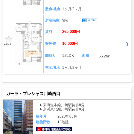
敷金/礼金
1ヶ月/2ヶ月
所在階数
9階
265,000円
賃料
10,000円
管理費
2
間取り
1SLDK
面積
55.2m
敷金/礼金
1ヶ月/2ヶ月
ガーラ・プレシャス川崎西口
ＪＲ東海道本線川崎駅徒歩8分
ＪＲ京浜東北線川崎駅徒歩8分
築年月
2023年03月
建物階数
13階建
動画はこちら