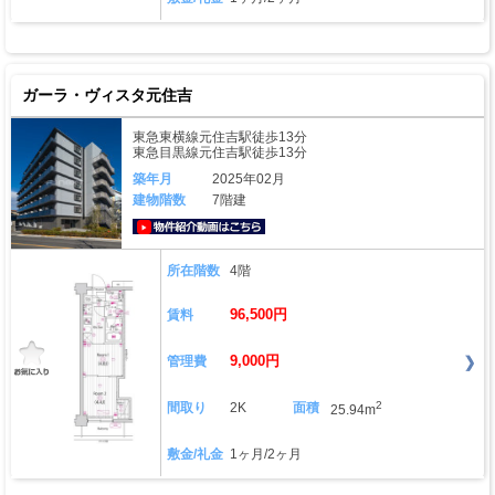
ガーラ・ヴィスタ元住吉
東急東横線元住吉駅徒歩13分
東急目黒線元住吉駅徒歩13分
築年月
2025年02月
建物階数
7階建
動画はこちら
所在階数
4階
96,500円
賃料
9,000円
管理費
2
間取り
2K
面積
25.94m
敷金/礼金
1ヶ月/2ヶ月