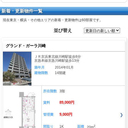
新着・更新物件一覧
現在東京・横浜・その他エリアの新着・更新物件は
60部屋
です。
並び替え
グランド・ガーラ川崎
ＪＲ京浜東北線川崎駅徒歩8分
京急本線京急川崎駅徒歩13分
築年月
2014年01月
建物階数
14階建
所在階数
3階
89,000円
賃料
9,000円
管理費
2
間取り
1K
面積
20m