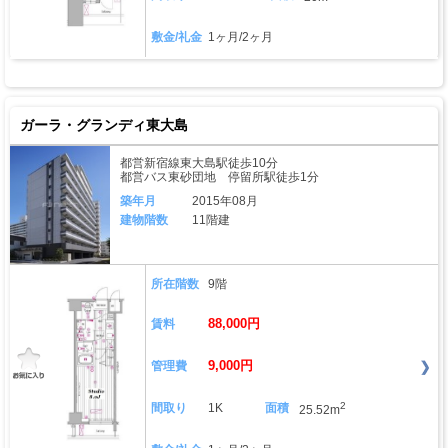
敷金/礼金
1ヶ月/2ヶ月
ガーラ・グランディ東大島
都営新宿線東大島駅徒歩10分
都営バス東砂団地 停留所駅徒歩1分
築年月
2015年08月
建物階数
11階建
所在階数
9階
88,000円
賃料
9,000円
管理費
2
間取り
1K
面積
25.52m