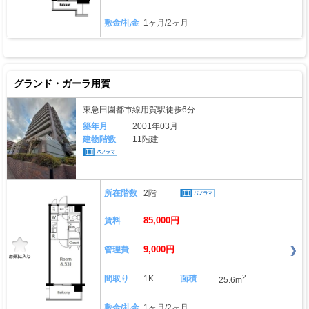
敷金/礼金
1ヶ月/2ヶ月
グランド・ガーラ用賀
東急田園都市線用賀駅徒歩6分
築年月
2001年03月
建物階数
11階建
所在階数
2階
85,000円
賃料
9,000円
管理費
2
間取り
1K
面積
25.6m
敷金/礼金
1ヶ月/2ヶ月