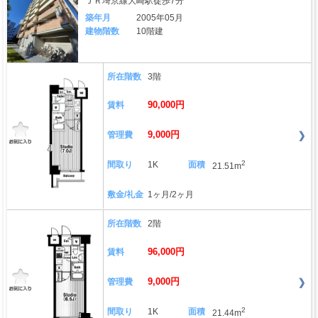
ＪＲ埼京線大崎駅徒歩7分
築年月
2005年05月
建物階数
10階建
所在階数
3階
90,000円
賃料
9,000円
管理費
2
間取り
1K
面積
21.51m
敷金/礼金
1ヶ月/2ヶ月
所在階数
2階
96,000円
賃料
9,000円
管理費
2
間取り
1K
面積
21.44m