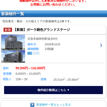
掲載物件以外にも多数未公開物件がございます。
お気軽にお問い合わせください。
新築物件一覧
現在東京・横浜・その他エリアの新築物件は
1棟
です。
【新築】ガーラ雑色グランドステージ
京急本線雑色駅徒歩6分
築年月
2026年10月
建物階数
10階建
99,500円～116,000円
賃料
管理費
9,000円～10,000円
2
2
間取り
1DK～2K
面積
25.51m
～25.95m
物件紹介動画はこちら ▼
新築物件一覧をもっと見る