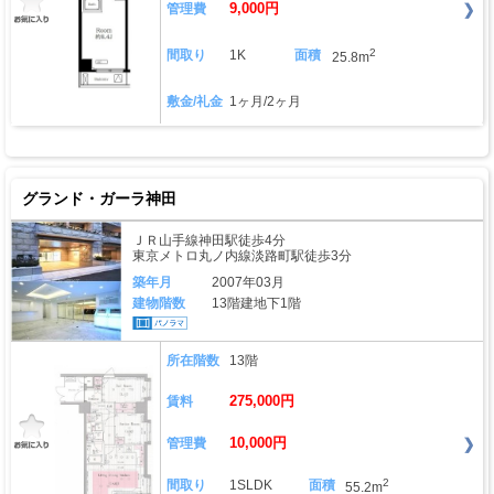
9,000円
管理費
2
間取り
1K
面積
25.8m
敷金/礼金
1ヶ月/2ヶ月
グランド・ガーラ神田
ＪＲ山手線神田駅徒歩4分
東京メトロ丸ノ内線淡路町駅徒歩3分
築年月
2007年03月
建物階数
13階建地下1階
所在階数
13階
275,000円
賃料
10,000円
管理費
2
間取り
1SLDK
面積
55.2m