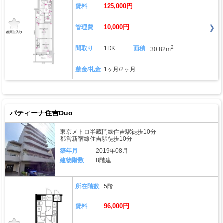
125,000円
賃料
10,000円
管理費
2
間取り
1DK
面積
30.82m
敷金/礼金
1ヶ月/2ヶ月
パティーナ住吉Duo
東京メトロ半蔵門線住吉駅徒歩10分
都営新宿線住吉駅徒歩10分
築年月
2019年08月
建物階数
8階建
所在階数
5階
96,000円
賃料