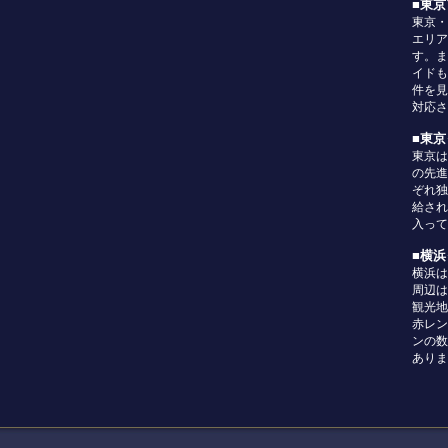
■東
東京・
エリア
す。ま
イドも
件を見
対応さ
■東
東京は
の先進
ぞれ独
給され
入って
■横
横浜は
周辺は
観光地
赤レン
ンの数
ありま