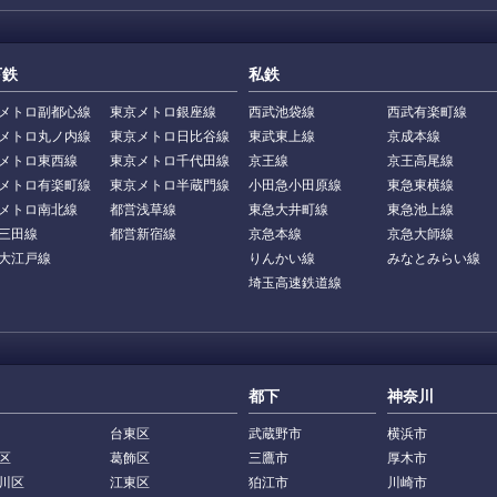
下鉄
私鉄
メトロ副都心線
東京メトロ銀座線
西武池袋線
西武有楽町線
メトロ丸ノ内線
東京メトロ日比谷線
東武東上線
京成本線
メトロ東西線
東京メトロ千代田線
京王線
京王高尾線
メトロ有楽町線
東京メトロ半蔵門線
小田急小田原線
東急東横線
メトロ南北線
都営浅草線
東急大井町線
東急池上線
三田線
都営新宿線
京急本線
京急大師線
大江戸線
りんかい線
みなとみらい線
埼玉高速鉄道線
都下
神奈川
台東区
武蔵野市
横浜市
区
葛飾区
三鷹市
厚木市
川区
江東区
狛江市
川崎市