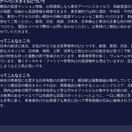
京アーバンスタイルについて
横浜の賃貸マンション情報、お部屋探しなら東京アーバンスタイルで。高級賃貸の
の地図・沿線から賃貸情報を検索できます。東京都内では特に港区・中央区・千代
た、東京へアクセスの良い横浜や川崎の賃貸マンションもご参照いただけます。初
併せてご覧ください。新宿、渋谷、池袋、六本木、日本橋など東京の主要な街の特
つけたら、電話かメールで弊社へお問い合わせください。お客様のご都合に合わせ
せていただきます。
京ってこんなところ
日本の経済と政治、文化の中心である世界都市のひとつです。銀座、新宿、渋谷、
的なスポットや、日本橋、神田、上野、浅草など昔ながらの伝統文化が息づく下町
自の特色を持った複数の街で形成されています。単身者世帯が多く、ワンルームや
ています。働くＤＩＮＫＳ・ファミリー世帯向けの賃貸物件も増えていますが、交
しまうなど人気が高いです。
浜ってこんなところ
神奈川県東部に位置する日本有数の大都市です。横浜駅は複数路線が集中していて
そごう横浜店や横浜タカシマヤほか、商業施設が集中するショッピングエリア、元
、関内は神奈川県庁や横浜市役所など官公庁やオフィスビルが集中する行政の街、
ガ倉庫のあるベイエリアは先進的な話題スポットといったように、一口に横浜と言
も非常に多く、単身者向けのお部屋でも東京に比べて専有面積が広めに確保されて
す。