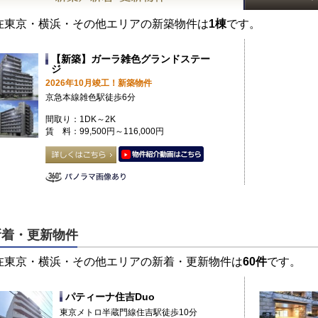
在東京・横浜・その他エリアの新築物件は
1棟
です。
【新築】ガーラ雑色グランドステー
ジ
2026年10月竣工！新築物件
京急本線雑色駅徒歩6分
間取り：1DK～2K
賃 料：99,500円～116,000円
新着・更新物件
在東京・横浜・その他エリアの新着・更新物件は
60件
です。
パティーナ住吉Duo
東京メトロ半蔵門線住吉駅徒歩10分