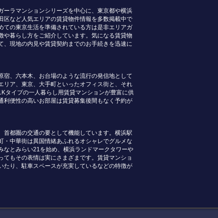
ガーラマンションシリーズを中心に、東京都や横浜
田区など人気エリアの賃貸物件情報を多数掲載中で
めての東京生活を準備されている方は是非エリアガ
徴や暮らし方をご紹介しています。気になる賃貸物
て、現地の内見や賃貸契約までのお手続きを迅速に
原宿、六本木、お台場のような流行の発信地として
エリア、東京、大手町といったオフィス街と、それ
1Kタイプの一人暮らし用賃貸マンションが豊富に供
通利便性の高いお部屋は賃貸募集後間もなく予約が
、首都圏の交通の要として機能しています。横浜駅
町・中華街は異国情緒あふれるオシャレでグルメな
みなとみらい21を始め、横浜ランドマークタワーや
ってもその表情は実にさまざまです。賃貸マンショ
いたり、駐車スペースが充実しているなどの特徴が