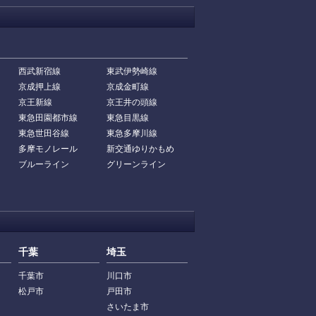
西武新宿線
東武伊勢崎線
京成押上線
京成金町線
京王新線
京王井の頭線
東急田園都市線
東急目黒線
東急世田谷線
東急多摩川線
多摩モノレール
新交通ゆりかもめ
ブルーライン
グリーンライン
千葉
埼玉
千葉市
川口市
松戸市
戸田市
さいたま市