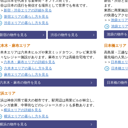
新宿は日本を代表する繁華街・オフィス街です。
新宿・渋谷と並
渋谷は日本の流行を発信する場所として世界でも有名です。
ます。
＞＞
新宿・渋谷エリアの詳細を見る
東西に商業施設
の快適なアクセ
新宿エリアの暮らし方を見る
＞＞
池袋エリア
渋谷エリアの暮らし方を見る
池袋エリ
池袋の物件を
新宿の物件を見る
渋谷の物件を見る
六本木・麻布エリア
日本橋エリア
六本木エリアは六本木ヒルズや東京ミッドタウン、テレビ東京等
高島屋・三越な
様々なレジャー施設があります。麻布エリアは高級住宅地です。
最先端の人気シ
＞＞
六本木・麻布エリアの詳細を見る
＞＞
日本橋エリ
六本木エリアの暮らし方を見る
日本橋エ
麻布エリアの暮らし方を見る
六本木・麻布の物件を見る
日本橋の物件
横浜エリア
横浜は神奈川県で最大の都市です。駅周辺は商業ビルが林立し、
赤レンガ倉庫、中華街などのレジャースポットも多数あります。
＞＞
横浜エリアの詳細を見る
横浜エリアの暮らし方を見る
横浜の物件を見る