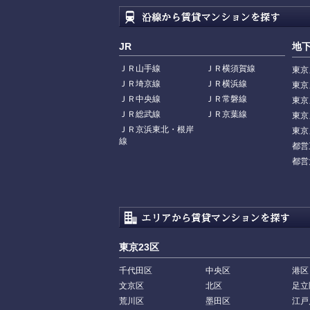
JR
地
ＪＲ山手線
ＪＲ横須賀線
東京
ＪＲ埼京線
ＪＲ横浜線
東京
ＪＲ中央線
ＪＲ常磐線
東京
ＪＲ総武線
ＪＲ京葉線
東京
ＪＲ京浜東北・根岸
東京
線
都営
都営
東京23区
千代田区
中央区
港区
文京区
北区
足立
荒川区
墨田区
江戸