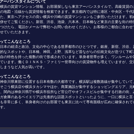
京アーバンスタイルについて
横浜の賃貸マンション情報、お部屋探しなら東京アーバンスタイルで。高級賃貸の
の地図・沿線から賃貸情報を検索できます。東京都内では特に港区・中央区・千代
た、東京へアクセスの良い横浜や川崎の賃貸マンションもご参照いただけます。初
併せてご覧ください。新宿、渋谷、池袋、六本木、日本橋など東京の主要な街の特
つけたら、電話かメールで弊社へお問い合わせください。お客様のご都合に合わせ
せていただきます。
京ってこんなところ
日本の経済と政治、文化の中心である世界都市のひとつです。銀座、新宿、渋谷、
的なスポットや、日本橋、神田、上野、浅草など昔ながらの伝統文化が息づく下町
自の特色を持った複数の街で形成されています。単身者世帯が多く、ワンルームや
ています。働くＤＩＮＫＳ・ファミリー世帯向けの賃貸物件も増えていますが、交
しまうなど人気が高いです。
浜ってこんなところ
神奈川県東部に位置する日本有数の大都市です。横浜駅は複数路線が集中していて
そごう横浜店や横浜タカシマヤほか、商業施設が集中するショッピングエリア、元
、関内は神奈川県庁や横浜市役所など官公庁やオフィスビルが集中する行政の街、
ガ倉庫のあるベイエリアは先進的な話題スポットといったように、一口に横浜と言
も非常に多く、単身者向けのお部屋でも東京に比べて専有面積が広めに確保されて
す。