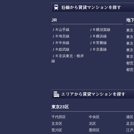
JR
地
ＪＲ山手線
ＪＲ横須賀線
東京
ＪＲ埼京線
ＪＲ横浜線
東京
ＪＲ中央線
ＪＲ常磐線
東京
ＪＲ総武線
ＪＲ京葉線
東京
ＪＲ京浜東北・根岸
東京
線
都営
都営
東京23区
千代田区
中央区
港区
文京区
北区
足立
荒川区
墨田区
江戸