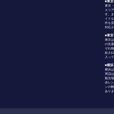
■東
東京・
エリア
す。ま
イドも
件を見
対応さ
■東
東京は
の先進
ぞれ独
給され
入って
■横
横浜は
周辺は
観光地
赤レン
ンの数
ありま