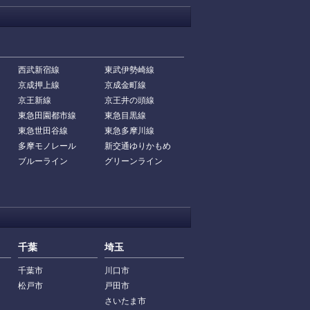
西武新宿線
東武伊勢崎線
京成押上線
京成金町線
京王新線
京王井の頭線
東急田園都市線
東急目黒線
東急世田谷線
東急多摩川線
多摩モノレール
新交通ゆりかもめ
ブルーライン
グリーンライン
千葉
埼玉
千葉市
川口市
松戸市
戸田市
さいたま市