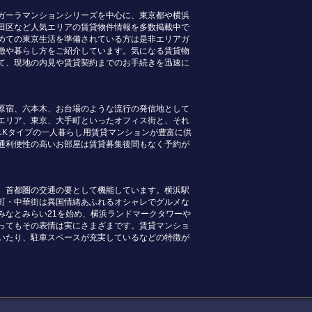
ガーラマンションシリーズを中心に、東京都や横浜
田区など人気エリアの賃貸物件情報を多数掲載中で
めての東京生活を準備されている方は是非エリアガ
徴や暮らし方をご紹介しています。気になる賃貸物
て、現地の内見や賃貸契約までのお手続きを迅速に
原宿、六本木、お台場のような流行の発信地として
エリア、東京、大手町といったオフィス街と、それ
1Kタイプの一人暮らし用賃貸マンションが豊富に供
通利便性の高いお部屋は賃貸募集後間もなく予約が
、首都圏の交通の要として機能しています。横浜駅
町・中華街は異国情緒あふれるオシャレでグルメな
みなとみらい21を始め、横浜ランドマークタワーや
ってもその表情は実にさまざまです。賃貸マンショ
いたり、駐車スペースが充実しているなどの特徴が