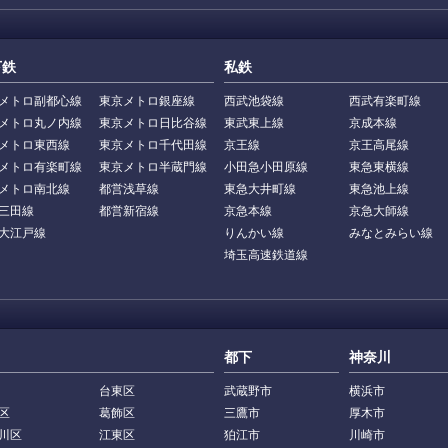
下鉄
私鉄
メトロ副都心線
東京メトロ銀座線
西武池袋線
西武有楽町線
メトロ丸ノ内線
東京メトロ日比谷線
東武東上線
京成本線
メトロ東西線
東京メトロ千代田線
京王線
京王高尾線
メトロ有楽町線
東京メトロ半蔵門線
小田急小田原線
東急東横線
メトロ南北線
都営浅草線
東急大井町線
東急池上線
三田線
都営新宿線
京急本線
京急大師線
大江戸線
りんかい線
みなとみらい線
埼玉高速鉄道線
都下
神奈川
台東区
武蔵野市
横浜市
区
葛飾区
三鷹市
厚木市
川区
江東区
狛江市
川崎市