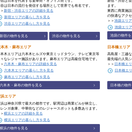
新宿は日本を代表する繁華街・オフィス街です。
新宿・渋谷と並
渋谷は日本の流行を発信する場所として世界でも有名です。
ます。
＞＞
新宿・渋谷エリアの詳細を見る
東西に商業施設
の快適なアクセ
新宿エリアの暮らし方を見る
＞＞
池袋エリア
渋谷エリアの暮らし方を見る
池袋エリ
池袋の物件を
新宿の物件を見る
渋谷の物件を見る
六本木・麻布エリア
日本橋エリア
六本木エリアは六本木ヒルズや東京ミッドタウン、テレビ東京等
高島屋・三越な
様々なレジャー施設があります。麻布エリアは高級住宅地です。
最先端の人気シ
＞＞
六本木・麻布エリアの詳細を見る
＞＞
日本橋エリ
六本木エリアの暮らし方を見る
日本橋エ
麻布エリアの暮らし方を見る
六本木・麻布の物件を見る
日本橋の物件
横浜エリア
横浜は神奈川県で最大の都市です。駅周辺は商業ビルが林立し、
赤レンガ倉庫、中華街などのレジャースポットも多数あります。
＞＞
横浜エリアの詳細を見る
横浜エリアの暮らし方を見る
横浜の物件を見る