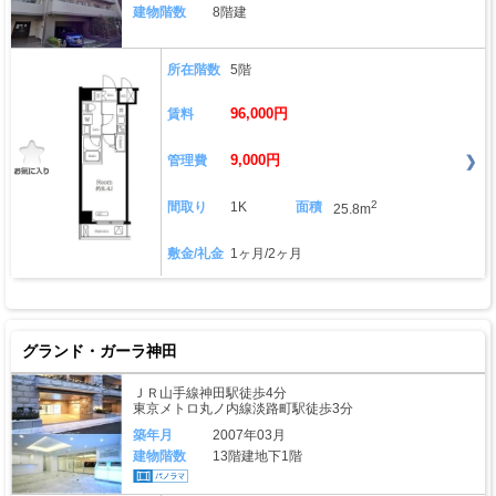
建物階数
8階建
所在階数
5階
96,000円
賃料
9,000円
管理費
2
間取り
1K
面積
25.8m
敷金/礼金
1ヶ月/2ヶ月
グランド・ガーラ神田
ＪＲ山手線神田駅徒歩4分
東京メトロ丸ノ内線淡路町駅徒歩3分
築年月
2007年03月
建物階数
13階建地下1階