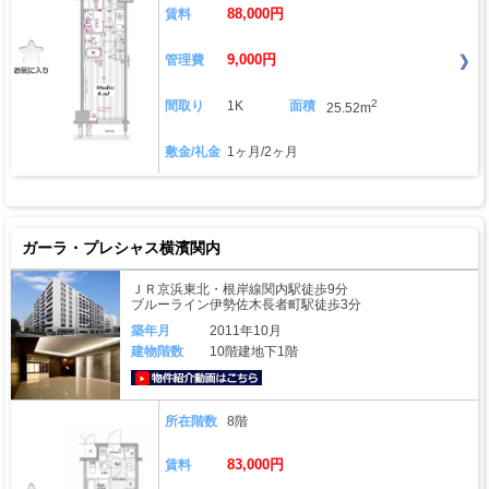
88,000円
賃料
9,000円
管理費
2
間取り
1K
面積
25.52m
敷金/礼金
1ヶ月/2ヶ月
ガーラ・プレシャス横濱関内
ＪＲ京浜東北・根岸線関内駅徒歩9分
ブルーライン伊勢佐木長者町駅徒歩3分
築年月
2011年10月
建物階数
10階建地下1階
動画はこちら
所在階数
8階
83,000円
賃料