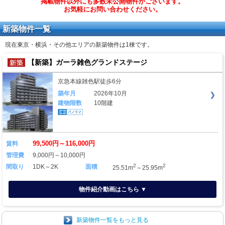
掲載物件以外にも多数未公開物件がございます。
お気軽にお問い合わせください。
新築物件一覧
現在東京・横浜・その他エリアの新築物件は
1棟
です。
【新築】ガーラ雑色グランドステージ
京急本線雑色駅徒歩6分
築年月
2026年10月
建物階数
10階建
99,500円～116,000円
賃料
管理費
9,000円～10,000円
2
2
間取り
1DK～2K
面積
25.51m
～25.95m
物件紹介動画はこちら ▼
新築物件一覧をもっと見る