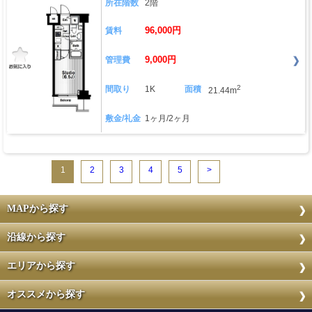
所在階数
2階
96,000円
賃料
9,000円
管理費
2
間取り
1K
面積
21.44m
敷金/礼金
1ヶ月/2ヶ月
1
2
3
4
5
>
MAPから探す
沿線から探す
エリアから探す
オススメから探す