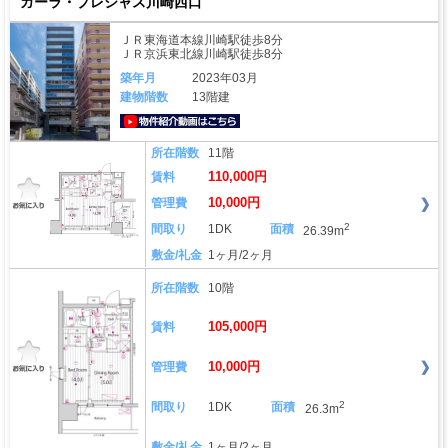
ガーラ・プレシャス川崎西口
ＪＲ東海道本線川崎駅徒歩8分
ＪＲ京浜東北線川崎駅徒歩8分
築年月
2023年03月
建物階数
13階建
動画はこちら
所在階数
11階
110,000円
賃料
10,000円
管理費
2
間取り
1DK
面積
26.39m
敷金/礼金
1ヶ月/2ヶ月
所在階数
10階
105,000円
賃料
10,000円
管理費
2
間取り
1DK
面積
26.3m
敷金/礼金
1ヶ月/2ヶ月