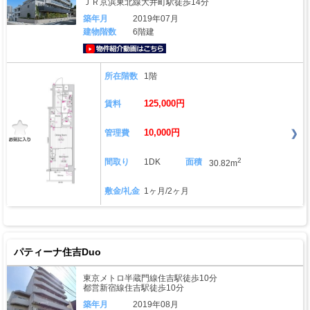
ＪＲ京浜東北線大井町駅徒歩14分
築年月
2019年07月
建物階数
6階建
動画はこちら
所在階数
1階
125,000円
賃料
10,000円
管理費
2
間取り
1DK
面積
30.82m
敷金/礼金
1ヶ月/2ヶ月
パティーナ住吉Duo
東京メトロ半蔵門線住吉駅徒歩10分
都営新宿線住吉駅徒歩10分
築年月
2019年08月