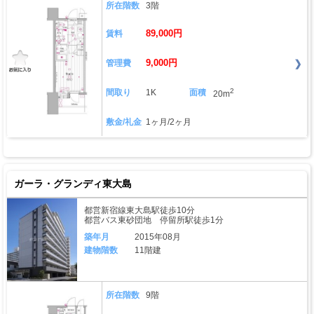
所在階数
3階
89,000円
賃料
9,000円
管理費
2
間取り
1K
面積
20m
敷金/礼金
1ヶ月/2ヶ月
ガーラ・グランディ東大島
都営新宿線東大島駅徒歩10分
都営バス東砂団地 停留所駅徒歩1分
築年月
2015年08月
建物階数
11階建
所在階数
9階