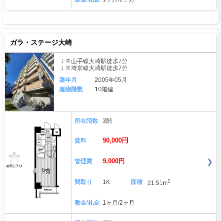
ガラ・ステージ大崎
ＪＲ山手線大崎駅徒歩7分
ＪＲ埼京線大崎駅徒歩7分
築年月
2005年05月
建物階数
10階建
所在階数
3階
90,000円
賃料
9,000円
管理費
2
間取り
1K
面積
21.51m
敷金/礼金
1ヶ月/2ヶ月