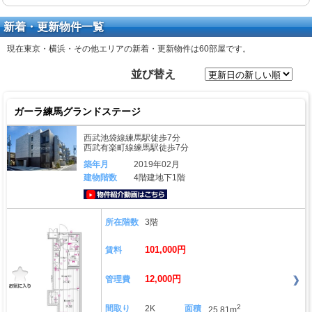
新着・更新物件一覧
現在東京・横浜・その他エリアの新着・更新物件は
60部屋
です。
並び替え
ガーラ練馬グランドステージ
西武池袋線練馬駅徒歩7分
西武有楽町線練馬駅徒歩7分
築年月
2019年02月
建物階数
4階建地下1階
動画はこちら
所在階数
3階
101,000円
賃料
12,000円
管理費
2
間取り
2K
面積
25.81m