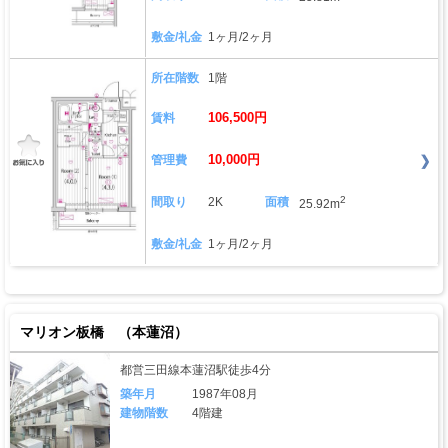
敷金/礼金
1ヶ月/2ヶ月
所在階数
1階
106,500円
賃料
10,000円
管理費
2
間取り
2K
面積
25.92m
敷金/礼金
1ヶ月/2ヶ月
マリオン板橋 （本蓮沼）
都営三田線本蓮沼駅徒歩4分
築年月
1987年08月
建物階数
4階建