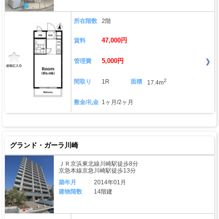
所在階数
2階
47,000円
賃料
5,000円
管理費
2
間取り
1R
面積
17.4m
敷金/礼金
1ヶ月/2ヶ月
グランド・ガーラ川崎
ＪＲ京浜東北線川崎駅徒歩8分
京急本線京急川崎駅徒歩13分
築年月
2014年01月
建物階数
14階建