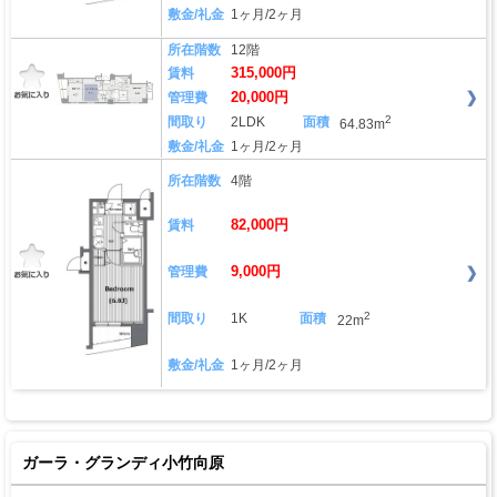
敷金/礼金
1ヶ月/2ヶ月
所在階数
12階
315,000円
賃料
20,000円
管理費
2
間取り
2LDK
面積
64.83m
敷金/礼金
1ヶ月/2ヶ月
所在階数
4階
82,000円
賃料
9,000円
管理費
2
間取り
1K
面積
22m
敷金/礼金
1ヶ月/2ヶ月
ガーラ・グランディ小竹向原