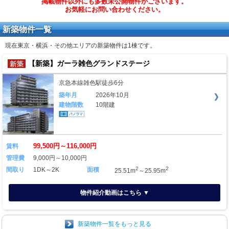
掲載物件以外にも多数未公開物件がございます。
お気軽にお問い合わせください。
新築物件一覧
現在東京・横浜・その他エリアの新築物件は
1棟
です。
【新築】ガーラ雑色グランドステージ
京急本線雑色駅徒歩6分
築年月
2026年10月
建物階数
10階建
99,500円～116,000円
賃料
管理費
9,000円～10,000円
2
2
間取り
1DK～2K
面積
25.51m
～25.95m
物件紹介動画はこちら ▼
新築物件一覧をもっと見る