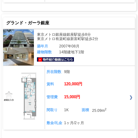
グランド・ガーラ銀座
東京メトロ銀座線銀座駅徒歩8分
東京メトロ有楽町線新富町駅徒歩2分
築年月
2007年08月
建物階数
14階建地下1階
動画はこちら
所在階数
9階
120,000円
賃料
15,000円
管理費
2
間取り
1K
面積
25.09m
敷金/礼金
1ヶ月/2ヶ月