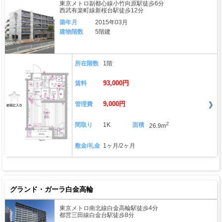
東京メトロ副都心線小竹向原駅徒歩6分
西武有楽町線新桜台駅徒歩12分
築年月
2015年03月
建物階数
5階建
所在階数
1階
93,000円
賃料
9,000円
管理費
2
間取り
1K
面積
26.9m
敷金/礼金
1ヶ月/2ヶ月
グランド・ガーラ白金高輪
東京メトロ南北線白金高輪駅徒歩4分
都営三田線白金台駅徒歩8分