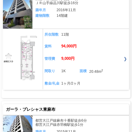
ＪＲ山手線品川駅徒歩16分
築年月
2016年11月
建物階数
14階建
所在階数
11階
94,000円
賃料
9,000円
管理費
2
間取り
1K
面積
20.48m
敷金/礼金
1ヶ月/2ヶ月
ガーラ・プレシャス東麻布
都営大江戸線麻布十番駅徒歩6分
都営大江戸線赤羽橋駅徒歩1分
築年月
2015年11月