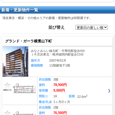
新着・更新物件一覧
現在東京・横浜・その他エリアの新着・更新物件は
60部屋
です。
並び替え
グランド・ガーラ横濱山下町
みなとみらい線元町・中華街駅徒歩4分
ＪＲ京浜東北・根岸線関内駅徒歩13分
築年月
2007年02月
建物階数
11階建地下1階
所在階数
3階
78,500円
賃料
9,000円
管理費
2
間取り
1K
面積
22.6m
敷金/礼金
1ヶ月/2ヶ月
所在階数
2階
76,500円
賃料