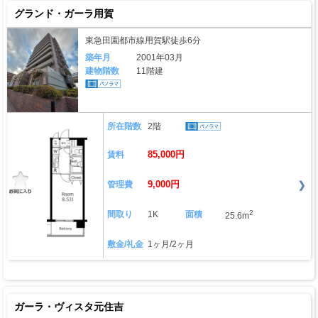
グランド・ガーラ用賀
東急田園都市線用賀駅徒歩6分
築年月
2001年03月
建物階数
11階建
所在階数
2階
85,000円
賃料
9,000円
管理費
2
間取り
1K
面積
25.6m
敷金/礼金
1ヶ月/2ヶ月
ガーラ・ヴィスタ元住吉