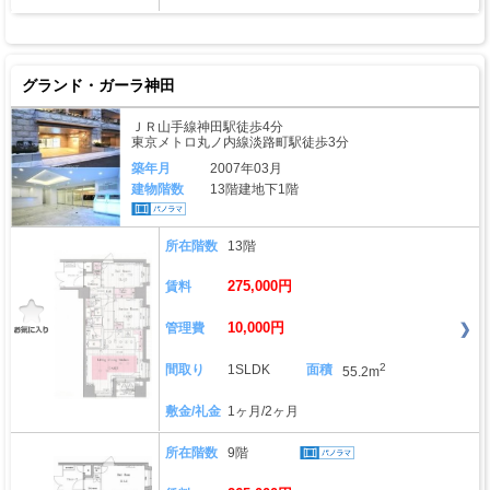
グランド・ガーラ神田
ＪＲ山手線神田駅徒歩4分
東京メトロ丸ノ内線淡路町駅徒歩3分
築年月
2007年03月
建物階数
13階建地下1階
所在階数
13階
275,000円
賃料
10,000円
管理費
2
間取り
1SLDK
面積
55.2m
敷金/礼金
1ヶ月/2ヶ月
所在階数
9階