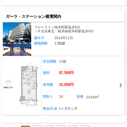
ガーラ・ステーション横濱関内
ブルーライン桜木町駅徒歩6分
ＪＲ京浜東北・根岸線桜木町駅徒歩9分
築年月
2014年12月
建物階数
11階建
所在階数
11階
87,500円
賃料
10,000円
管理費
2
間取り
1K
面積
23.64m
敷金/礼金
1ヶ月/2ヶ月