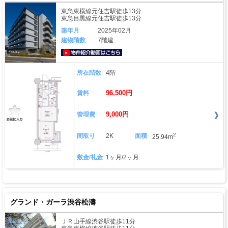
東急東横線元住吉駅徒歩13分
東急目黒線元住吉駅徒歩13分
築年月
2025年02月
建物階数
7階建
動画はこちら
所在階数
4階
96,500円
賃料
9,000円
管理費
2
間取り
2K
面積
25.94m
敷金/礼金
1ヶ月/2ヶ月
グランド・ガーラ渋谷松濤
ＪＲ山手線渋谷駅徒歩11分