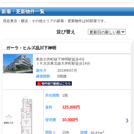
新着・更新物件一覧
現在東京・横浜・その他エリアの新着・更新物件は
60部屋
です。
並び替え
ガーラ・ヒルズ品川下神明
東急大井町線下神明駅徒歩4分
ＪＲ京浜東北線大井町駅徒歩14分
築年月
2019年07月
建物階数
6階建
動画はこちら
所在階数
1階
125,000円
賃料
10,000円
管理費
2
間取り
1DK
面積
30.82m