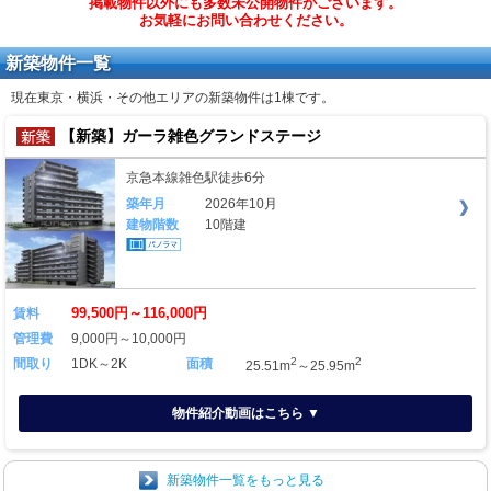
掲載物件以外にも多数未公開物件がございます。
お気軽にお問い合わせください。
新築物件一覧
現在東京・横浜・その他エリアの新築物件は
1棟
です。
【新築】ガーラ雑色グランドステージ
京急本線雑色駅徒歩6分
築年月
2026年10月
建物階数
10階建
99,500円～116,000円
賃料
管理費
9,000円～10,000円
2
2
間取り
1DK～2K
面積
25.51m
～25.95m
物件紹介動画はこちら ▼
新築物件一覧をもっと見る