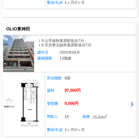
敷金/礼金
1ヶ月/2ヶ月
OLIO東神田
ＪＲ山手線秋葉原駅徒歩7分
ＪＲ京浜東北線秋葉原駅徒歩7分
築年月
2002年08月
建物階数
13階建
所在階数
6階
97,000円
賃料
9,000円
管理費
2
間取り
1K
面積
25.83m
敷金/礼金
1ヶ月/2ヶ月