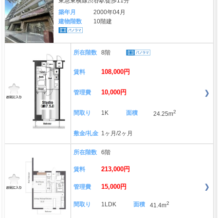
東急東横線渋谷駅徒歩11分
築年月
2000年04月
建物階数
10階建
所在階数
8階
108,000円
賃料
10,000円
管理費
2
間取り
1K
面積
24.25m
敷金/礼金
1ヶ月/2ヶ月
所在階数
6階
213,000円
賃料
15,000円
管理費
2
間取り
1LDK
面積
41.4m