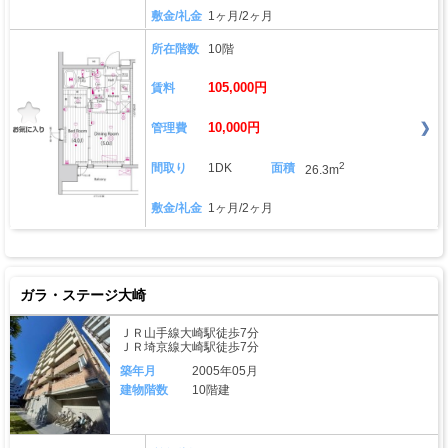
敷金/礼金
1ヶ月/2ヶ月
所在階数
10階
105,000円
賃料
10,000円
管理費
2
間取り
1DK
面積
26.3m
敷金/礼金
1ヶ月/2ヶ月
ガラ・ステージ大崎
ＪＲ山手線大崎駅徒歩7分
ＪＲ埼京線大崎駅徒歩7分
築年月
2005年05月
建物階数
10階建