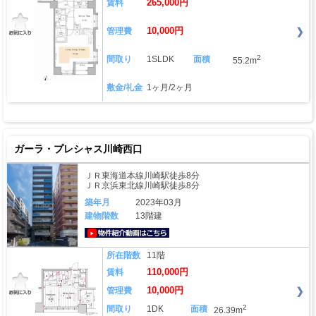
265,000円
賃料
10,000円
管理費
2
間取り
1SLDK
面積
55.2m
敷金/礼金
1ヶ月/2ヶ月
ガーラ・プレシャス川崎西口
ＪＲ東海道本線川崎駅徒歩8分
ＪＲ京浜東北線川崎駅徒歩8分
築年月
2023年03月
建物階数
13階建
動画はこちら
所在階数
11階
110,000円
賃料
10,000円
管理費
2
間取り
1DK
面積
26.39m