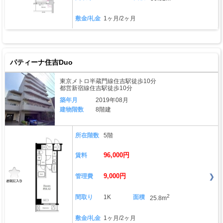
敷金/礼金
1ヶ月/2ヶ月
パティーナ住吉Duo
東京メトロ半蔵門線住吉駅徒歩10分
都営新宿線住吉駅徒歩10分
築年月
2019年08月
建物階数
8階建
所在階数
5階
96,000円
賃料
9,000円
管理費
2
間取り
1K
面積
25.8m
敷金/礼金
1ヶ月/2ヶ月