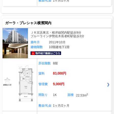
敷金/礼金
1ヶ月/2ヶ月
ガーラ・プレシャス横濱関内
ＪＲ京浜東北・根岸線関内駅徒歩9分
ブルーライン伊勢佐木長者町駅徒歩3分
築年月
2011年10月
建物階数
10階建地下1階
動画はこちら
所在階数
8階
83,000円
賃料
9,000円
管理費
2
間取り
1K
面積
22.53m
敷金/礼金
1ヶ月/2ヶ月