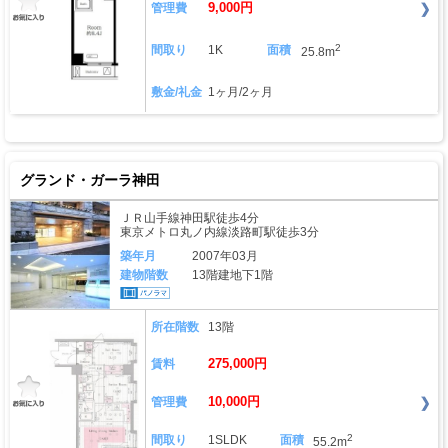
9,000円
管理費
2
間取り
1K
面積
25.8m
敷金/礼金
1ヶ月/2ヶ月
グランド・ガーラ神田
ＪＲ山手線神田駅徒歩4分
東京メトロ丸ノ内線淡路町駅徒歩3分
築年月
2007年03月
建物階数
13階建地下1階
所在階数
13階
275,000円
賃料
10,000円
管理費
2
間取り
1SLDK
面積
55.2m