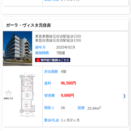
ガーラ・ヴィスタ元住吉
東急東横線元住吉駅徒歩13分
東急目黒線元住吉駅徒歩13分
築年月
2025年02月
建物階数
7階建
動画はこちら
所在階数
4階
96,500円
賃料
9,000円
管理費
2
間取り
2K
面積
25.94m
敷金/礼金
1ヶ月/2ヶ月