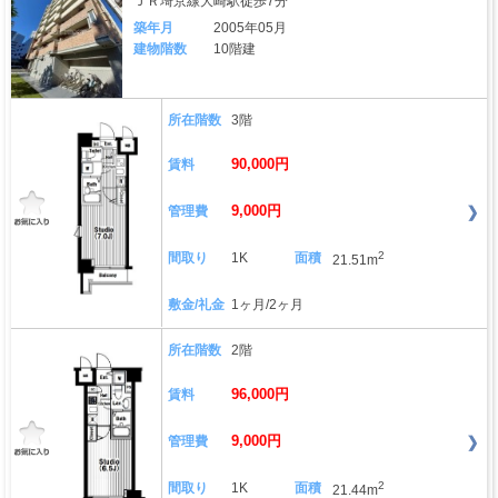
ＪＲ埼京線大崎駅徒歩7分
築年月
2005年05月
建物階数
10階建
所在階数
3階
90,000円
賃料
9,000円
管理費
2
間取り
1K
面積
21.51m
敷金/礼金
1ヶ月/2ヶ月
所在階数
2階
96,000円
賃料
9,000円
管理費
2
間取り
1K
面積
21.44m