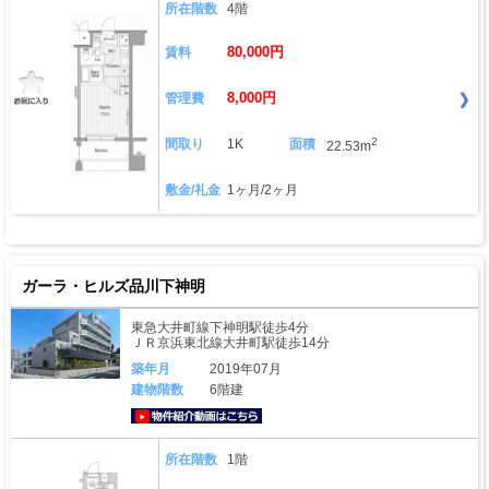
所在階数
4階
80,000円
賃料
8,000円
管理費
2
間取り
1K
面積
22.53m
敷金/礼金
1ヶ月/2ヶ月
ガーラ・ヒルズ品川下神明
東急大井町線下神明駅徒歩4分
ＪＲ京浜東北線大井町駅徒歩14分
築年月
2019年07月
建物階数
6階建
動画はこちら
所在階数
1階