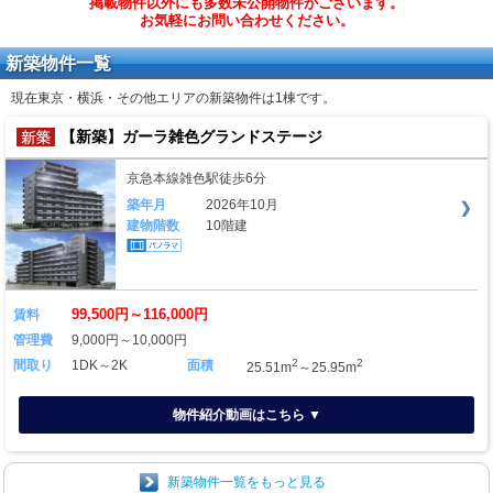
掲載物件以外にも多数未公開物件がございます。
お気軽にお問い合わせください。
新築物件一覧
現在東京・横浜・その他エリアの新築物件は
1棟
です。
【新築】ガーラ雑色グランドステージ
京急本線雑色駅徒歩6分
築年月
2026年10月
建物階数
10階建
99,500円～116,000円
賃料
管理費
9,000円～10,000円
2
2
間取り
1DK～2K
面積
25.51m
～25.95m
物件紹介動画はこちら ▼
新築物件一覧をもっと見る