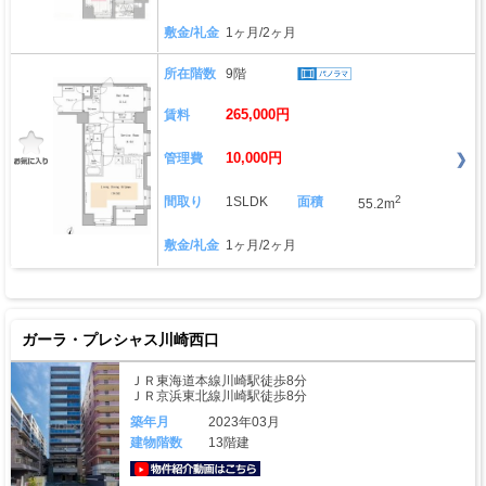
敷金/礼金
1ヶ月/2ヶ月
所在階数
9階
265,000円
賃料
10,000円
管理費
2
間取り
1SLDK
面積
55.2m
敷金/礼金
1ヶ月/2ヶ月
ガーラ・プレシャス川崎西口
ＪＲ東海道本線川崎駅徒歩8分
ＪＲ京浜東北線川崎駅徒歩8分
築年月
2023年03月
建物階数
13階建
動画はこちら