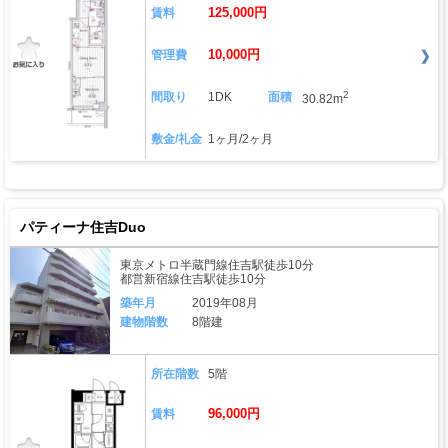
125,000円
賃料
10,000円
管理費
2
間取り
1DK
面積
30.82m
敷金/礼金
1ヶ月/2ヶ月
パティーナ住吉Duo
東京メトロ半蔵門線住吉駅徒歩10分
都営新宿線住吉駅徒歩10分
築年月
2019年08月
建物階数
8階建
所在階数
5階
96,000円
賃料