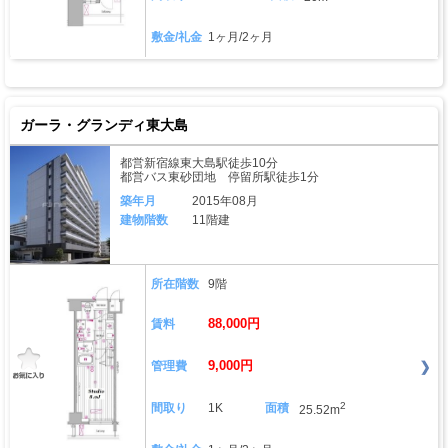
敷金/礼金
1ヶ月/2ヶ月
ガーラ・グランディ東大島
都営新宿線東大島駅徒歩10分
都営バス東砂団地 停留所駅徒歩1分
築年月
2015年08月
建物階数
11階建
所在階数
9階
88,000円
賃料
9,000円
管理費
2
間取り
1K
面積
25.52m