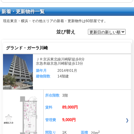
新着・更新物件一覧
現在東京・横浜・その他エリアの新着・更新物件は
60部屋
です。
並び替え
グランド・ガーラ川崎
ＪＲ京浜東北線川崎駅徒歩8分
京急本線京急川崎駅徒歩13分
築年月
2014年01月
建物階数
14階建
所在階数
3階
89,000円
賃料
9,000円
管理費
2
間取り
1K
面積
20m