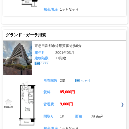
敷金/礼金
1ヶ月/2ヶ月
グランド・ガーラ用賀
東急田園都市線用賀駅徒歩6分
築年月
2001年03月
建物階数
11階建
所在階数
2階
85,000円
賃料
9,000円
管理費
2
間取り
1K
面積
25.6m
敷金/礼金
1ヶ月/2ヶ月