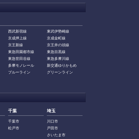
西武新宿線
東武伊勢崎線
京成押上線
京成金町線
京王新線
京王井の頭線
東急田園都市線
東急目黒線
東急世田谷線
東急多摩川線
多摩モノレール
新交通ゆりかもめ
ブルーライン
グリーンライン
千葉
埼玉
千葉市
川口市
松戸市
戸田市
さいたま市