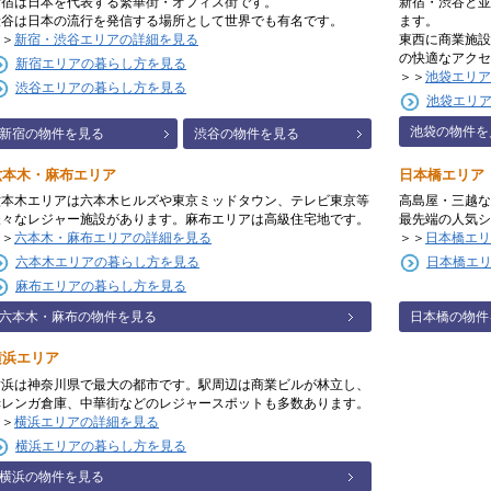
新宿は日本を代表する繁華街・オフィス街です。
新宿・渋谷と並
渋谷は日本の流行を発信する場所として世界でも有名です。
ます。
＞＞
新宿・渋谷エリアの詳細を見る
東西に商業施設
の快適なアクセ
新宿エリアの暮らし方を見る
＞＞
池袋エリア
渋谷エリアの暮らし方を見る
池袋エリ
池袋の物件を
新宿の物件を見る
渋谷の物件を見る
六本木・麻布エリア
日本橋エリア
六本木エリアは六本木ヒルズや東京ミッドタウン、テレビ東京等
高島屋・三越な
様々なレジャー施設があります。麻布エリアは高級住宅地です。
最先端の人気シ
＞＞
六本木・麻布エリアの詳細を見る
＞＞
日本橋エリ
六本木エリアの暮らし方を見る
日本橋エ
麻布エリアの暮らし方を見る
六本木・麻布の物件を見る
日本橋の物件
横浜エリア
横浜は神奈川県で最大の都市です。駅周辺は商業ビルが林立し、
赤レンガ倉庫、中華街などのレジャースポットも多数あります。
＞＞
横浜エリアの詳細を見る
横浜エリアの暮らし方を見る
横浜の物件を見る