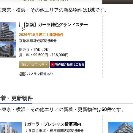
在東京・横浜・その他エリアの新築物件は
1棟
です。
【新築】ガーラ雑色グランドステー
ジ
2026年10月竣工！新築物件
京急本線雑色駅徒歩6分
間取り：1DK～2K
賃 料：99,500円～116,000円
新着・更新物件
在東京・横浜・その他エリアの新着・更新物件は
60件
です。
ガーラ・プレシャス横濱関内
ＪＲ京浜東北・根岸線関内駅徒歩9分