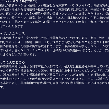
京アーバンスタイルについて
横浜の賃貸マンション情報、お部屋探しなら東京アーバンスタイルで。高級賃貸の
の地図・沿線から賃貸情報を検索できます。東京都内では特に港区・中央区・千代
た、東京へアクセスの良い横浜や川崎の賃貸マンションもご参照いただけます。初
併せてご覧ください。新宿、渋谷、池袋、六本木、日本橋など東京の主要な街の特
つけたら、電話かメールで弊社へお問い合わせください。お客様のご都合に合わせ
せていただきます。
京ってこんなところ
日本の経済と政治、文化の中心である世界都市のひとつです。銀座、新宿、渋谷、
的なスポットや、日本橋、神田、上野、浅草など昔ながらの伝統文化が息づく下町
自の特色を持った複数の街で形成されています。単身者世帯が多く、ワンルームや
ています。働くＤＩＮＫＳ・ファミリー世帯向けの賃貸物件も増えていますが、交
しまうなど人気が高いです。
浜ってこんなところ
神奈川県東部に位置する日本有数の大都市です。横浜駅は複数路線が集中していて
そごう横浜店や横浜タカシマヤほか、商業施設が集中するショッピングエリア、元
、関内は神奈川県庁や横浜市役所など官公庁やオフィスビルが集中する行政の街、
ガ倉庫のあるベイエリアは先進的な話題スポットといったように、一口に横浜と言
も非常に多く、単身者向けのお部屋でも東京に比べて専有面積が広めに確保されて
す。