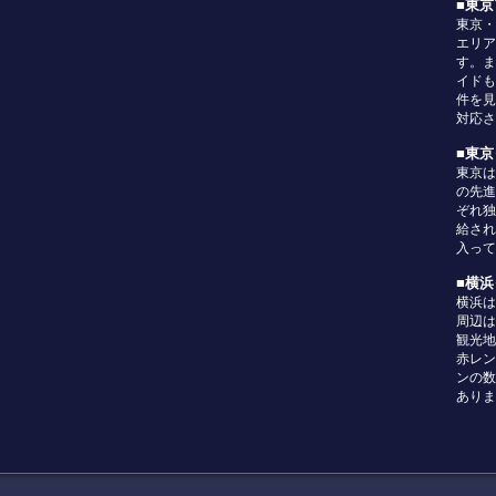
■東
東京・
エリア
す。ま
イドも
件を見
対応さ
■東
東京は
の先進
ぞれ独
給され
入って
■横
横浜は
周辺は
観光地
赤レン
ンの数
ありま