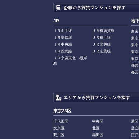
JR
地
ＪＲ山手線
ＪＲ横須賀線
東京
ＪＲ埼京線
ＪＲ横浜線
東京
ＪＲ中央線
ＪＲ常磐線
東京
ＪＲ総武線
ＪＲ京葉線
東京
ＪＲ京浜東北・根岸
東京
線
都営
都営
東京23区
千代田区
中央区
港区
文京区
北区
足立
荒川区
墨田区
江戸