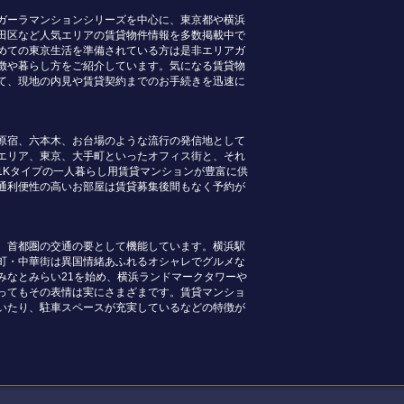
ガーラマンションシリーズを中心に、東京都や横浜
田区など人気エリアの賃貸物件情報を多数掲載中で
めての東京生活を準備されている方は是非エリアガ
徴や暮らし方をご紹介しています。気になる賃貸物
て、現地の内見や賃貸契約までのお手続きを迅速に
原宿、六本木、お台場のような流行の発信地として
エリア、東京、大手町といったオフィス街と、それ
1Kタイプの一人暮らし用賃貸マンションが豊富に供
通利便性の高いお部屋は賃貸募集後間もなく予約が
、首都圏の交通の要として機能しています。横浜駅
町・中華街は異国情緒あふれるオシャレでグルメな
みなとみらい21を始め、横浜ランドマークタワーや
ってもその表情は実にさまざまです。賃貸マンショ
いたり、駐車スペースが充実しているなどの特徴が