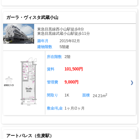
ガーラ・ヴィスタ武蔵小山
東急目黒線西小山駅徒歩8分
東急目黒線武蔵小山駅徒歩11分
築年月
2015年02月
建物階数
5階建
所在階数
2階
101,500円
賃料
9,000円
管理費
2
間取り
1K
面積
24.21m
敷金/礼金
1ヶ月/2ヶ月
アートパレス（生麦駅）