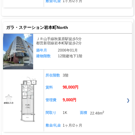
敷金/礼金
1ヶ月/2ヶ月
ガラ・ステーション岩本町North
ＪＲ山手線秋葉原駅徒歩5分
都営新宿線岩本町駅徒歩2分
築年月
2006年01月
建物階数
12階建地下1階
所在階数
3階
98,000円
賃料
9,000円
管理費
2
間取り
1K
面積
22.48m
敷金/礼金
1ヶ月/2ヶ月