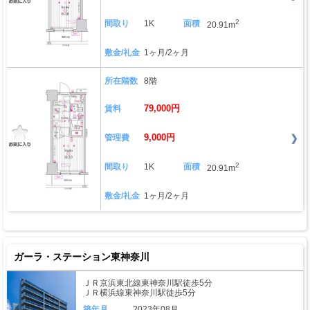
2
間取り
1K
面積
20.91m
敷金/礼金
1ヶ月/2ヶ月
所在階数
8階
79,000円
賃料
9,000円
管理費
2
間取り
1K
面積
20.91m
敷金/礼金
1ヶ月/2ヶ月
ガーラ・ステーション東神奈川
ＪＲ京浜東北線東神奈川駅徒歩5分
ＪＲ横浜線東神奈川駅徒歩5分
築年月
2023年08月