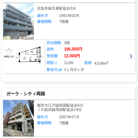
京急本線生麦駅徒歩3分
築年月
1991年03月
建物階数
7階建
所在階数
3階
106,000円
賃料
12,000円
管理費
2
間取り
1LDK
面積
43.08m
敷金/礼金
1ヶ月/2ヶ月
ガーラ・シティ両国
都営大江戸線両国駅徒歩6分
ＪＲ総武線両国駅徒歩14分
築年月
2007年07月
建物階数
7階建