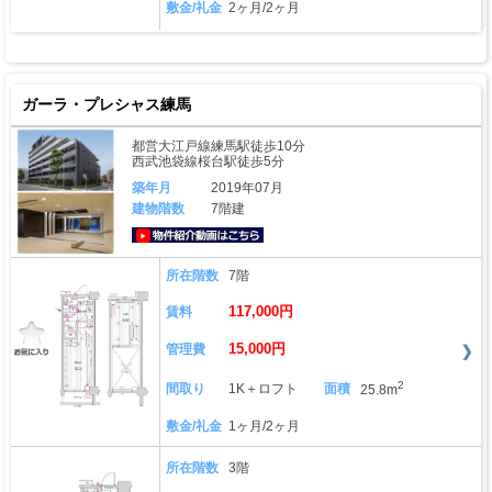
敷金/礼金
2ヶ月/2ヶ月
ガーラ・プレシャス練馬
都営大江戸線練馬駅徒歩10分
西武池袋線桜台駅徒歩5分
築年月
2019年07月
建物階数
7階建
動画はこちら
所在階数
7階
117,000円
賃料
15,000円
管理費
2
間取り
1K＋ロフト
面積
25.8m
敷金/礼金
1ヶ月/2ヶ月
所在階数
3階