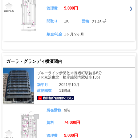
9,000円
管理費
2
間取り
1K
面積
21.45m
敷金/礼金
1ヶ月/2ヶ月
ガーラ・グランディ横濱関内
ブルーライン伊勢佐木長者町駅徒歩8分
ＪＲ京浜東北・根岸線関内駅徒歩13分
築年月
2021年10月
建物階数
11階建
動画はこちら
所在階数
9階
74,000円
賃料
9,000円
管理費