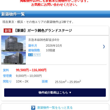
掲載物件以外にも多数未公開物件がございます。
お気軽にお問い合わせください。
新築物件一覧
現在東京・横浜・その他エリアの新築物件は
1棟
です。
【新築】ガーラ雑色グランドステージ
京急本線雑色駅徒歩6分
築年月
2026年10月
建物階数
10階建
99,500円～116,000円
賃料
管理費
9,000円～10,000円
2
2
間取り
1DK～2K
面積
25.51m
～25.95m
物件紹介動画はこちら ▼
新築物件一覧をもっと見る