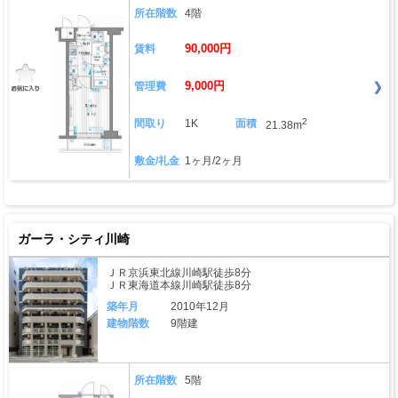
所在階数
4階
90,000円
賃料
9,000円
管理費
2
間取り
1K
面積
21.38m
敷金/礼金
1ヶ月/2ヶ月
ガーラ・シティ川崎
ＪＲ京浜東北線川崎駅徒歩8分
ＪＲ東海道本線川崎駅徒歩8分
築年月
2010年12月
建物階数
9階建
所在階数
5階