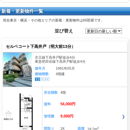
新着・更新物件一覧
現在東京・横浜・その他エリアの新着・更新物件は
60部屋
です。
並び替え
セルベコート下高井戸（明大前13分）
京王線下高井戸駅徒歩4分
東急世田谷線下高井戸駅徒歩4分
築年月
1991年05月
建物階数
4階建
所在階数
4階
54,000円
賃料
9,000円
管理費
2
間取り
1K
面積
18.2m