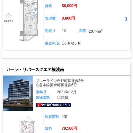
86,000円
賃料
9,000円
管理費
2
間取り
1K
面積
20.44m
敷金/礼金
1ヶ月/2ヶ月
ガーラ・リバースクエア横濱南
ブルーライン吉野町駅徒歩5分
京急本線黄金町駅徒歩6分
築年月
2021年12月
建物階数
11階建
動画はこちら
所在階数
4階
79,500円
賃料