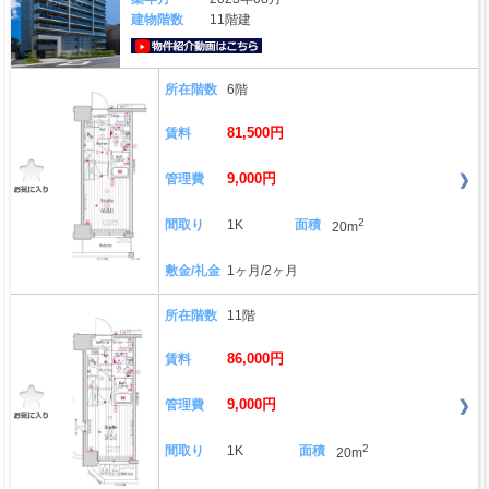
建物階数
11階建
動画はこちら
所在階数
6階
81,500円
賃料
9,000円
管理費
2
間取り
1K
面積
20m
敷金/礼金
1ヶ月/2ヶ月
所在階数
11階
86,000円
賃料
9,000円
管理費
2
間取り
1K
面積
20m