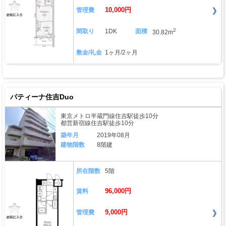
10,000円
管理費
2
間取り
1DK
面積
30.82m
敷金/礼金
1ヶ月/2ヶ月
パティーナ住吉Duo
東京メトロ半蔵門線住吉駅徒歩10分
都営新宿線住吉駅徒歩10分
築年月
2019年08月
建物階数
8階建
所在階数
5階
96,000円
賃料
9,000円
管理費