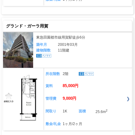
グランド・ガーラ用賀
東急田園都市線用賀駅徒歩6分
築年月
2001年03月
建物階数
11階建
所在階数
2階
85,000円
賃料
9,000円
管理費
2
間取り
1K
面積
25.6m
敷金/礼金
1ヶ月/2ヶ月