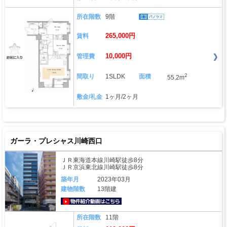
所在階数
9階
265,000円
賃料
10,000円
管理費
2
間取り
1SLDK
面積
55.2m
敷金/礼金
1ヶ月/2ヶ月
ガーラ・プレシャス川崎西口
ＪＲ東海道本線川崎駅徒歩8分
ＪＲ京浜東北線川崎駅徒歩8分
築年月
2023年03月
建物階数
13階建
動画はこちら
所在階数
11階