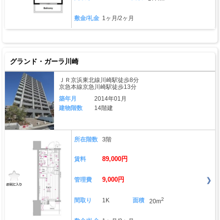
敷金/礼金
1ヶ月/2ヶ月
グランド・ガーラ川崎
ＪＲ京浜東北線川崎駅徒歩8分
京急本線京急川崎駅徒歩13分
築年月
2014年01月
建物階数
14階建
所在階数
3階
89,000円
賃料
9,000円
管理費
2
間取り
1K
面積
20m