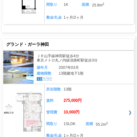
2
間取り
1K
面積
25.8m
敷金/礼金
1ヶ月/2ヶ月
グランド・ガーラ神田
ＪＲ山手線神田駅徒歩4分
東京メトロ丸ノ内線淡路町駅徒歩3分
築年月
2007年03月
建物階数
13階建地下1階
所在階数
13階
275,000円
賃料
10,000円
管理費
2
間取り
1SLDK
面積
55.2m
敷金/礼金
1ヶ月/2ヶ月