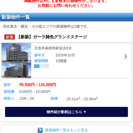
掲載物件以外にも多数未公開物件がございます。
お気軽にお問い合わせください。
新築物件一覧
現在東京・横浜・その他エリアの新築物件は
1棟
です。
【新築】ガーラ雑色グランドステージ
京急本線雑色駅徒歩6分
築年月
2026年10月
建物階数
10階建
99,500円～116,000円
賃料
管理費
9,000円～10,000円
2
2
間取り
1DK～2K
面積
25.51m
～25.95m
物件紹介動画はこちら ▼
新築物件一覧をもっと見る