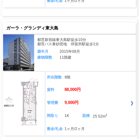
敷金/礼金
1ヶ月/2ヶ月
ガーラ・グランディ東大島
都営新宿線東大島駅徒歩10分
都営バス東砂団地 停留所駅徒歩1分
築年月
2015年08月
建物階数
11階建
所在階数
9階
88,000円
賃料
9,000円
管理費
2
間取り
1K
面積
25.52m
敷金/礼金
1ヶ月/2ヶ月