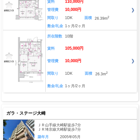
110,000円
賃料
10,000円
管理費
2
間取り
1DK
面積
26.39m
敷金/礼金
1ヶ月/2ヶ月
所在階数
10階
105,000円
賃料
10,000円
管理費
2
間取り
1DK
面積
26.3m
敷金/礼金
1ヶ月/2ヶ月
ガラ・ステージ大崎
ＪＲ山手線大崎駅徒歩7分
ＪＲ埼京線大崎駅徒歩7分
築年月
2005年05月