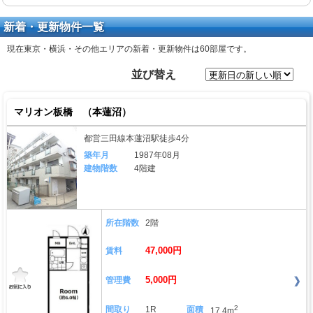
新着・更新物件一覧
現在東京・横浜・その他エリアの新着・更新物件は
60部屋
です。
並び替え
マリオン板橋 （本蓮沼）
都営三田線本蓮沼駅徒歩4分
築年月
1987年08月
建物階数
4階建
所在階数
2階
47,000円
賃料
5,000円
管理費
2
間取り
1R
面積
17.4m