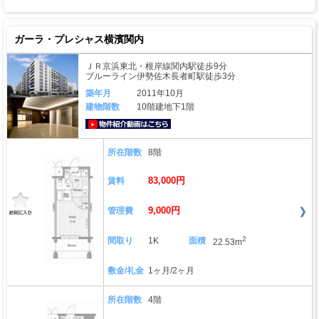
ガーラ・プレシャス横濱関内
ＪＲ京浜東北・根岸線関内駅徒歩9分
ブルーライン伊勢佐木長者町駅徒歩3分
築年月
2011年10月
建物階数
10階建地下1階
動画はこちら
所在階数
8階
83,000円
賃料
9,000円
管理費
2
間取り
1K
面積
22.53m
敷金/礼金
1ヶ月/2ヶ月
所在階数
4階