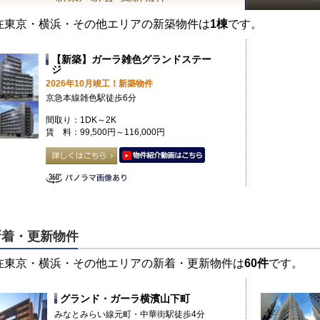
在東京・横浜・その他エリアの新築物件は
1棟
です。
【新築】ガーラ雑色グランドステー
ジ
2026年10月竣工！新築物件
京急本線雑色駅徒歩6分
間取り：1DK～2K
賃 料：99,500円～116,000円
新着・更新物件
在東京・横浜・その他エリアの新着・更新物件は
60件
です。
グランド・ガーラ横濱山下町
みなとみらい線元町・中華街駅徒歩4分