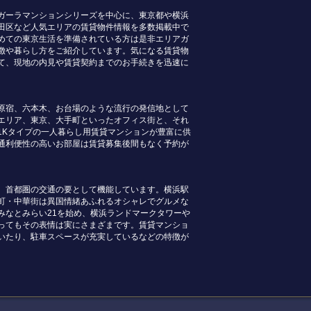
ガーラマンションシリーズを中心に、東京都や横浜
田区など人気エリアの賃貸物件情報を多数掲載中で
めての東京生活を準備されている方は是非エリアガ
徴や暮らし方をご紹介しています。気になる賃貸物
て、現地の内見や賃貸契約までのお手続きを迅速に
原宿、六本木、お台場のような流行の発信地として
エリア、東京、大手町といったオフィス街と、それ
1Kタイプの一人暮らし用賃貸マンションが豊富に供
通利便性の高いお部屋は賃貸募集後間もなく予約が
、首都圏の交通の要として機能しています。横浜駅
町・中華街は異国情緒あふれるオシャレでグルメな
みなとみらい21を始め、横浜ランドマークタワーや
ってもその表情は実にさまざまです。賃貸マンショ
いたり、駐車スペースが充実しているなどの特徴が