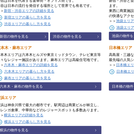
新宿は日本を代表する繁華街・オフィス街です。
新宿・渋谷と並
渋谷は日本の流行を発信する場所として世界でも有名です。
ます。
＞＞
新宿・渋谷エリアの詳細を見る
東西に商業施設
の快適なアクセ
新宿エリアの暮らし方を見る
＞＞
池袋エリア
渋谷エリアの暮らし方を見る
池袋エリ
池袋の物件を
新宿の物件を見る
渋谷の物件を見る
六本木・麻布エリア
日本橋エリア
六本木エリアは六本木ヒルズや東京ミッドタウン、テレビ東京等
高島屋・三越な
様々なレジャー施設があります。麻布エリアは高級住宅地です。
最先端の人気シ
＞＞
六本木・麻布エリアの詳細を見る
＞＞
日本橋エリ
六本木エリアの暮らし方を見る
日本橋エ
麻布エリアの暮らし方を見る
六本木・麻布の物件を見る
日本橋の物件
横浜エリア
横浜は神奈川県で最大の都市です。駅周辺は商業ビルが林立し、
赤レンガ倉庫、中華街などのレジャースポットも多数あります。
＞＞
横浜エリアの詳細を見る
横浜エリアの暮らし方を見る
横浜の物件を見る