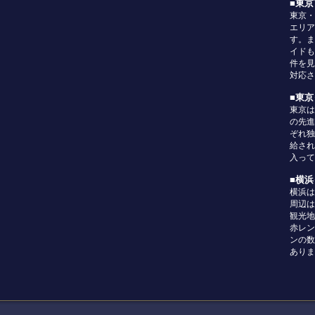
■東
東京・
エリア
す。ま
イドも
件を見
対応さ
■東
東京は
の先進
ぞれ独
給され
入って
■横
横浜は
周辺は
観光地
赤レン
ンの数
ありま