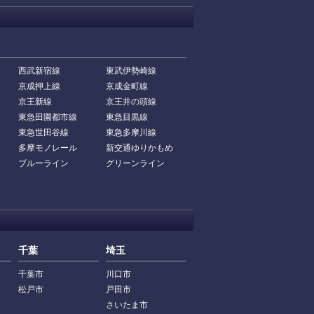
西武新宿線
東武伊勢崎線
京成押上線
京成金町線
京王新線
京王井の頭線
東急田園都市線
東急目黒線
東急世田谷線
東急多摩川線
多摩モノレール
新交通ゆりかもめ
ブルーライン
グリーンライン
千葉
埼玉
千葉市
川口市
松戸市
戸田市
さいたま市