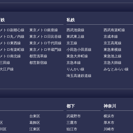
下鉄
私鉄
メトロ副都心線
東京メトロ銀座線
西武池袋線
西武有楽町線
メトロ丸ノ内線
東京メトロ日比谷線
東武東上線
京成本線
メトロ東西線
東京メトロ千代田線
京王線
京王高尾線
メトロ有楽町線
東京メトロ半蔵門線
小田急小田原線
東急東横線
メトロ南北線
都営浅草線
東急大井町線
東急池上線
三田線
都営新宿線
京急本線
京急大師線
大江戸線
りんかい線
みなとみらい線
埼玉高速鉄道線
都下
神奈川
台東区
武蔵野市
横浜市
区
葛飾区
三鷹市
厚木市
川区
江東区
狛江市
川崎市