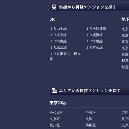
JR
地
ＪＲ山手線
ＪＲ横須賀線
東京
ＪＲ埼京線
ＪＲ横浜線
東京
ＪＲ中央線
ＪＲ常磐線
東京
ＪＲ総武線
ＪＲ京葉線
東京
ＪＲ京浜東北・根岸
東京
線
都営
都営
東京23区
千代田区
中央区
港区
文京区
北区
足立
荒川区
墨田区
江戸