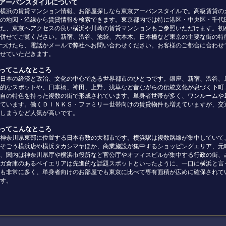
京アーバンスタイルについて
横浜の賃貸マンション情報、お部屋探しなら東京アーバンスタイルで。高級賃貸の
の地図・沿線から賃貸情報を検索できます。東京都内では特に港区・中央区・千代
た、東京へアクセスの良い横浜や川崎の賃貸マンションもご参照いただけます。初
併せてご覧ください。新宿、渋谷、池袋、六本木、日本橋など東京の主要な街の特
つけたら、電話かメールで弊社へお問い合わせください。お客様のご都合に合わせ
せていただきます。
京ってこんなところ
日本の経済と政治、文化の中心である世界都市のひとつです。銀座、新宿、渋谷、
的なスポットや、日本橋、神田、上野、浅草など昔ながらの伝統文化が息づく下町
自の特色を持った複数の街で形成されています。単身者世帯が多く、ワンルームや
ています。働くＤＩＮＫＳ・ファミリー世帯向けの賃貸物件も増えていますが、交
しまうなど人気が高いです。
浜ってこんなところ
神奈川県東部に位置する日本有数の大都市です。横浜駅は複数路線が集中していて
そごう横浜店や横浜タカシマヤほか、商業施設が集中するショッピングエリア、元
、関内は神奈川県庁や横浜市役所など官公庁やオフィスビルが集中する行政の街、
ガ倉庫のあるベイエリアは先進的な話題スポットといったように、一口に横浜と言
も非常に多く、単身者向けのお部屋でも東京に比べて専有面積が広めに確保されて
す。