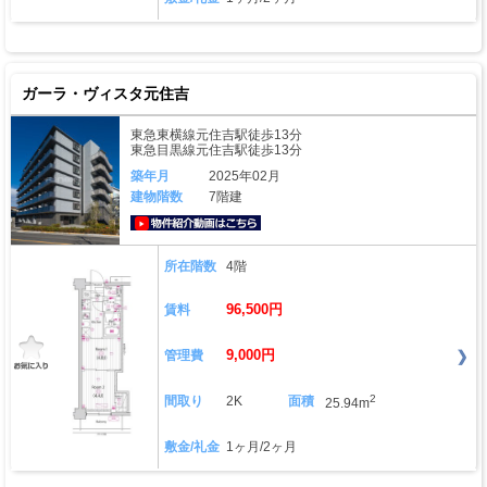
ガーラ・ヴィスタ元住吉
東急東横線元住吉駅徒歩13分
東急目黒線元住吉駅徒歩13分
築年月
2025年02月
建物階数
7階建
動画はこちら
所在階数
4階
96,500円
賃料
9,000円
管理費
2
間取り
2K
面積
25.94m
敷金/礼金
1ヶ月/2ヶ月