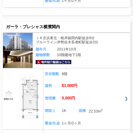
敷金/礼金
1ヶ月/2ヶ月
ガーラ・プレシャス横濱関内
ＪＲ京浜東北・根岸線関内駅徒歩9分
ブルーライン伊勢佐木長者町駅徒歩3分
築年月
2011年10月
建物階数
10階建地下1階
動画はこちら
所在階数
8階
83,000円
賃料
9,000円
管理費
2
間取り
1K
面積
22.53m
敷金/礼金
1ヶ月/2ヶ月