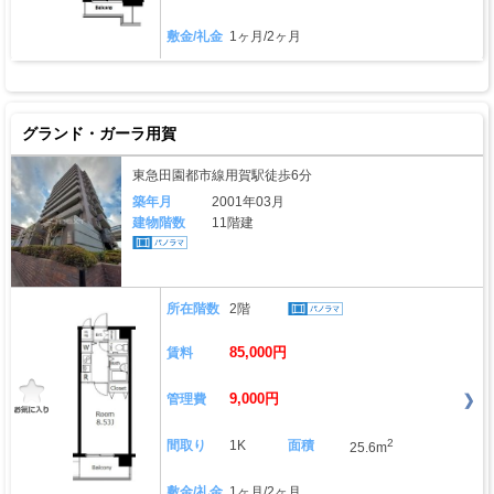
敷金/礼金
1ヶ月/2ヶ月
グランド・ガーラ用賀
東急田園都市線用賀駅徒歩6分
築年月
2001年03月
建物階数
11階建
所在階数
2階
85,000円
賃料
9,000円
管理費
2
間取り
1K
面積
25.6m
敷金/礼金
1ヶ月/2ヶ月