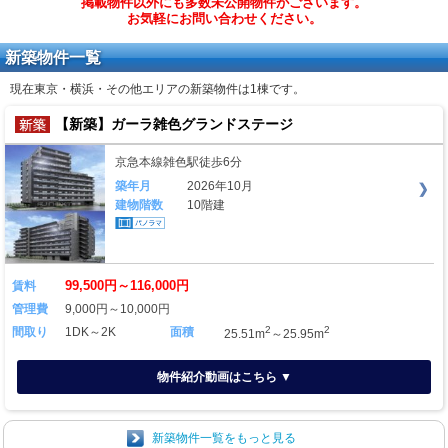
掲載物件以外にも多数未公開物件がございます。
お気軽にお問い合わせください。
新築物件一覧
現在東京・横浜・その他エリアの新築物件は
1棟
です。
【新築】ガーラ雑色グランドステージ
京急本線雑色駅徒歩6分
築年月
2026年10月
建物階数
10階建
99,500円～116,000円
賃料
管理費
9,000円～10,000円
2
2
間取り
1DK～2K
面積
25.51m
～25.95m
物件紹介動画はこちら ▼
新築物件一覧をもっと見る