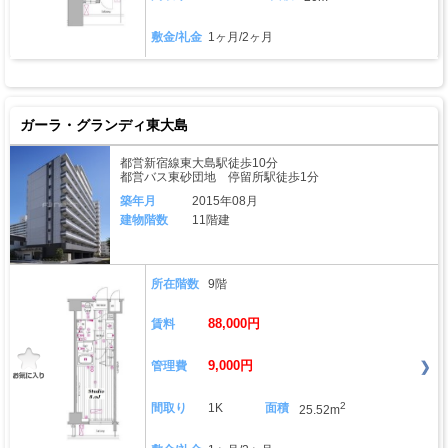
敷金/礼金
1ヶ月/2ヶ月
ガーラ・グランディ東大島
都営新宿線東大島駅徒歩10分
都営バス東砂団地 停留所駅徒歩1分
築年月
2015年08月
建物階数
11階建
所在階数
9階
88,000円
賃料
9,000円
管理費
2
間取り
1K
面積
25.52m