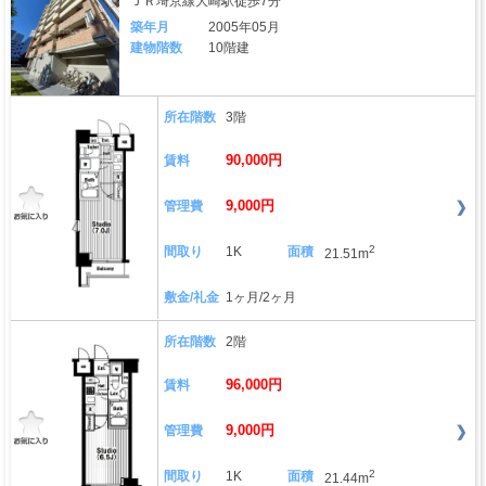
ＪＲ埼京線大崎駅徒歩7分
築年月
2005年05月
建物階数
10階建
所在階数
3階
90,000円
賃料
9,000円
管理費
2
間取り
1K
面積
21.51m
敷金/礼金
1ヶ月/2ヶ月
所在階数
2階
96,000円
賃料
9,000円
管理費
2
間取り
1K
面積
21.44m