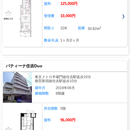
125,000円
賃料
10,000円
管理費
2
間取り
1DK
面積
30.82m
敷金/礼金
1ヶ月/2ヶ月
パティーナ住吉Duo
東京メトロ半蔵門線住吉駅徒歩10分
都営新宿線住吉駅徒歩10分
築年月
2019年08月
建物階数
8階建
所在階数
5階
96,000円
賃料