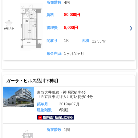
所在階数
4階
80,000円
賃料
8,000円
管理費
2
間取り
1K
面積
22.53m
敷金/礼金
1ヶ月/2ヶ月
ガーラ・ヒルズ品川下神明
東急大井町線下神明駅徒歩4分
ＪＲ京浜東北線大井町駅徒歩14分
築年月
2019年07月
建物階数
6階建
動画はこちら
所在階数
1階