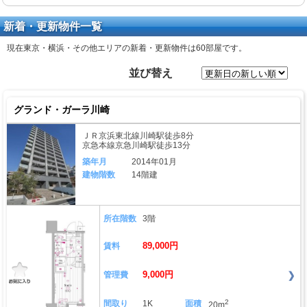
新着・更新物件一覧
現在東京・横浜・その他エリアの新着・更新物件は
60部屋
です。
並び替え
グランド・ガーラ川崎
ＪＲ京浜東北線川崎駅徒歩8分
京急本線京急川崎駅徒歩13分
築年月
2014年01月
建物階数
14階建
所在階数
3階
89,000円
賃料
9,000円
管理費
2
間取り
1K
面積
20m