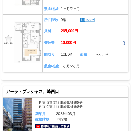
敷金/礼金
1ヶ月/2ヶ月
所在階数
9階
265,000円
賃料
10,000円
管理費
2
間取り
1SLDK
面積
55.2m
敷金/礼金
1ヶ月/2ヶ月
ガーラ・プレシャス川崎西口
ＪＲ東海道本線川崎駅徒歩8分
ＪＲ京浜東北線川崎駅徒歩8分
築年月
2023年03月
建物階数
13階建
動画はこちら