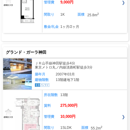
9,000円
管理費
2
間取り
1K
面積
25.8m
敷金/礼金
1ヶ月/2ヶ月
グランド・ガーラ神田
ＪＲ山手線神田駅徒歩4分
東京メトロ丸ノ内線淡路町駅徒歩3分
築年月
2007年03月
建物階数
13階建地下1階
所在階数
13階
275,000円
賃料
10,000円
管理費
2
間取り
1SLDK
面積
55.2m