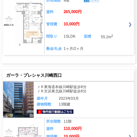
所在階数
9階
265,000円
賃料
10,000円
管理費
2
間取り
1SLDK
面積
55.2m
敷金/礼金
1ヶ月/2ヶ月
ガーラ・プレシャス川崎西口
ＪＲ東海道本線川崎駅徒歩8分
ＪＲ京浜東北線川崎駅徒歩8分
築年月
2023年03月
建物階数
13階建
動画はこちら
所在階数
11階
110,000円
賃料
10,000円
管理費