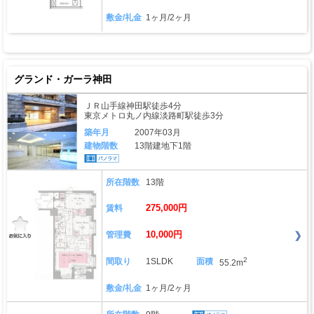
敷金/礼金
1ヶ月/2ヶ月
グランド・ガーラ神田
ＪＲ山手線神田駅徒歩4分
東京メトロ丸ノ内線淡路町駅徒歩3分
築年月
2007年03月
建物階数
13階建地下1階
所在階数
13階
275,000円
賃料
10,000円
管理費
2
間取り
1SLDK
面積
55.2m
敷金/礼金
1ヶ月/2ヶ月