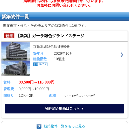
掲載物件以外にも多数未公開物件がございます。
お気軽にお問い合わせください。
新築物件一覧
現在東京・横浜・その他エリアの新築物件は
1棟
です。
【新築】ガーラ雑色グランドステージ
京急本線雑色駅徒歩6分
築年月
2026年10月
建物階数
10階建
99,500円～116,000円
賃料
管理費
9,000円～10,000円
2
2
間取り
1DK～2K
面積
25.51m
～25.95m
物件紹介動画はこちら ▼
新築物件一覧をもっと見る