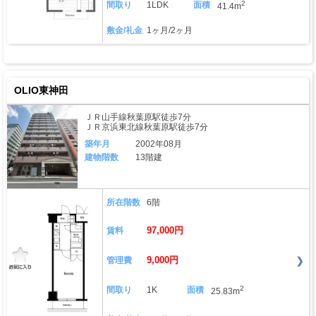
2
間取り
1LDK
面積
41.4m
敷金/礼金
1ヶ月/2ヶ月
OLIO東神田
ＪＲ山手線秋葉原駅徒歩7分
ＪＲ京浜東北線秋葉原駅徒歩7分
築年月
2002年08月
建物階数
13階建
所在階数
6階
97,000円
賃料
9,000円
管理費
2
間取り
1K
面積
25.83m