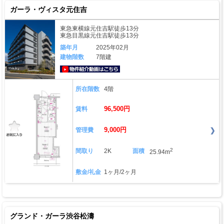
ガーラ・ヴィスタ元住吉
東急東横線元住吉駅徒歩13分
東急目黒線元住吉駅徒歩13分
築年月
2025年02月
建物階数
7階建
動画はこちら
所在階数
4階
96,500円
賃料
9,000円
管理費
2
間取り
2K
面積
25.94m
敷金/礼金
1ヶ月/2ヶ月
グランド・ガーラ渋谷松濤