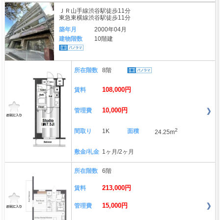
ＪＲ山手線渋谷駅徒歩11分
東急東横線渋谷駅徒歩11分
築年月
2000年04月
建物階数
10階建
所在階数
8階
108,000円
賃料
10,000円
管理費
2
間取り
1K
面積
24.25m
敷金/礼金
1ヶ月/2ヶ月
所在階数
6階
213,000円
賃料
15,000円
管理費