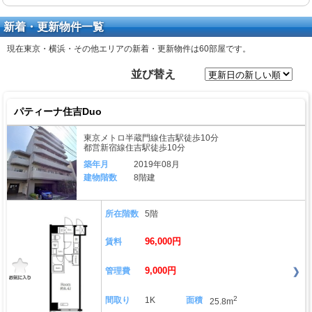
新着・更新物件一覧
現在東京・横浜・その他エリアの新着・更新物件は
60部屋
です。
並び替え
パティーナ住吉Duo
東京メトロ半蔵門線住吉駅徒歩10分
都営新宿線住吉駅徒歩10分
築年月
2019年08月
建物階数
8階建
所在階数
5階
96,000円
賃料
9,000円
管理費
2
間取り
1K
面積
25.8m