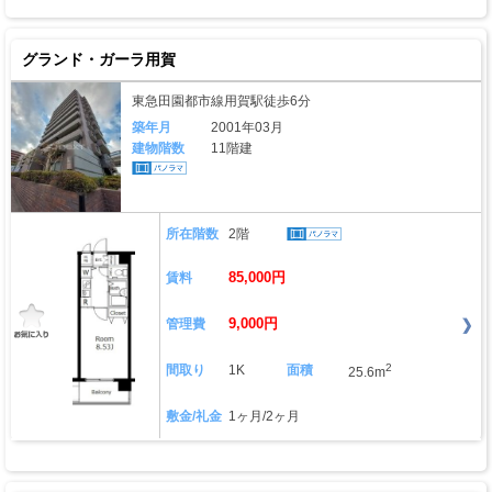
グランド・ガーラ用賀
東急田園都市線用賀駅徒歩6分
築年月
2001年03月
建物階数
11階建
所在階数
2階
85,000円
賃料
9,000円
管理費
2
間取り
1K
面積
25.6m
敷金/礼金
1ヶ月/2ヶ月