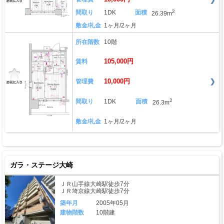
2
間取り
1DK
面積
26.39m
敷金/礼金
1ヶ月/2ヶ月
所在階数
10階
105,000円
賃料
10,000円
管理費
2
間取り
1DK
面積
26.3m
敷金/礼金
1ヶ月/2ヶ月
ガラ・ステージ大崎
ＪＲ山手線大崎駅徒歩7分
ＪＲ埼京線大崎駅徒歩7分
築年月
2005年05月
建物階数
10階建