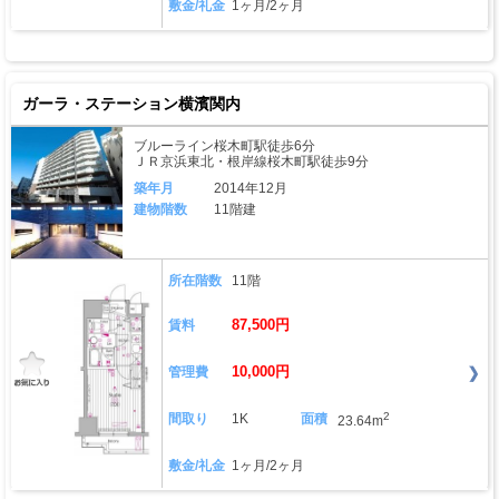
敷金/礼金
1ヶ月/2ヶ月
ガーラ・ステーション横濱関内
ブルーライン桜木町駅徒歩6分
ＪＲ京浜東北・根岸線桜木町駅徒歩9分
築年月
2014年12月
建物階数
11階建
所在階数
11階
87,500円
賃料
10,000円
管理費
2
間取り
1K
面積
23.64m
敷金/礼金
1ヶ月/2ヶ月